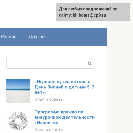
Для любых предложений по
сайту: biliboms@cp9.ru
Разное
Другое
Поиск:
«Игровое путешествие в
День Знаний с детьми 5-7
лет».
Опыт и советы
Программа кружка по
внеурочной деятельности
«Изонить»
Опыт и советы