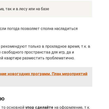
, так и в лесу или на базе
если погода позволяет сполна насладиться
рекомендуют только в прохладное время, т.к. в
 свободного пространства для игр, да и
й квартире разместить проблематично.
ние новогодних программ. План мероприятий
ию
, то основной
упор сделайте
на оформление, т.к.