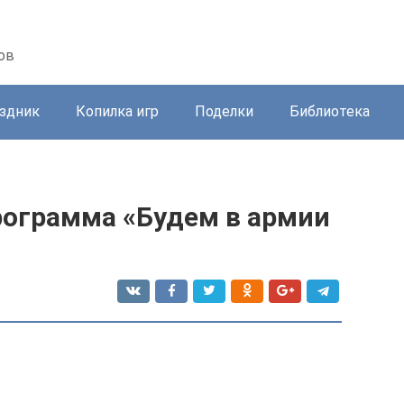
ов
здник
Копилка игр
Поделки
Библиотека
рограмма «Будем в армии