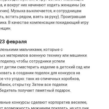
а, и вокруг них начинают ходить женщины (их
жчин). Музыка выключается, и сотрудницам
ь, встать рядом, взять за руку). Проигравшая
тника. В качестве компенсации покидающий игру
енщин.
 23 февраля
ленькими мальчиками, которые с
ых материалов военную технику или машинки.
поделку, чтобы сотрудники успели
т детям смастерить изделие в детский сад или
вовать в создании поделок для конкурса на
е что угодно: танк из спичечных коробков,
 банок, открытку. Затем все поделки
бедитель получает памятный подарок.
ивные конкурсы сделают корпоратив веселее,
ут возможность мужчинам показать, на что они