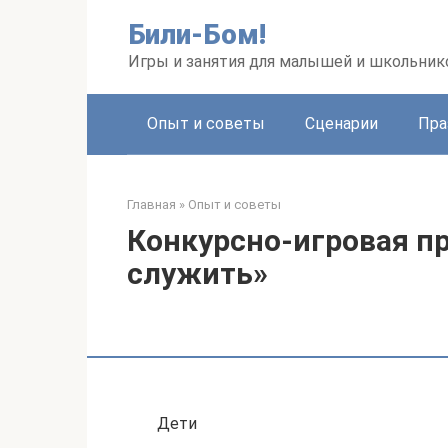
Перейти
Били-Бом!
к
контенту
Игры и занятия для малышей и школьник
Опыт и советы
Сценарии
Пра
Главная
»
Опыт и советы
Конкурсно-игровая п
служить»
Дети