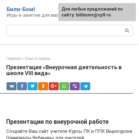
Перейти
Били-Бом!
Для любых предложений по
к
Игры и занятия для малышей и школьников
сайту: biliboms@cp9.ru
контенту
Поиск:
Главная
»
Опыт и советы
Презентация «Внеурочная деятельность в
школе VIII вида»
Презентации по внеурочной работе
Создайте Ваш сайт учителя Курсы ПК и ППК Видеоуроки
Олимпиады Вебинары для учителей