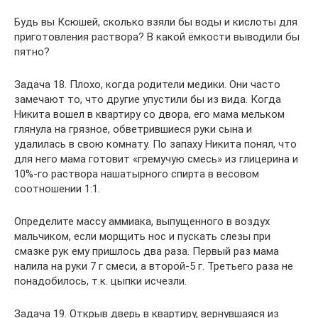
Будь вы Ксюшей, сколько взяли бы воды и кислоты для
приготовления раствора? В какой ёмкости выводили бы
пятно?
Задача 18. Плохо, когда родители медики. Они часто
замечают то, что другие упустили бы из вида. Когда
Никита вошел в квартиру со двора, его мама мельком
глянула на грязное, обветрившиеся руки сына и
удалилась в свою комнату. По запаху Никита понял, что
для него мама готовит «гремучую смесь» из глицерина и
10%-го раствора нашатырного спирта в весовом
соотношении 1:1.
Определите массу аммиака, выпущенного в воздух
мальчиком, если морщить нос и пускать слезы при
смазке рук ему пришлось два раза. Первый раз мама
налила на руки 7 г смеси, а второй-5 г. Третьего раза не
понадобилось, т.к. цыпки исчезли.
Задача 19. Открыв дверь в квартиру, вернувшаяся из