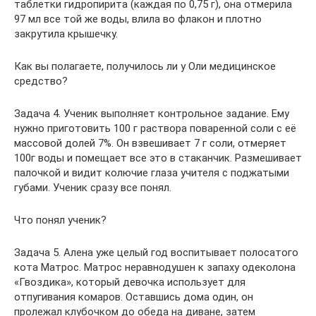
таблетки гидропирита (каждая по 0,75 г), она отмерила
97 мл все той же воды, влила во флакон и плотно
закрутила крышечку.
Как вы полагаете, получилось ли у Оли медицинское
средство?
Задача 4. Ученик выполняет контрольное задание. Ему
нужно приготовить 100 г раствора поваренной соли с её
массовой долей 7%. Он взвешивает 7 г соли, отмеряет
100г воды и помещает все это в стаканчик. Размешивает
палочкой и видит колючие глаза учителя с поджатыми
губами. Ученик сразу все понял.
Что понял ученик?
Задача 5. Алена уже целый год воспитывает полосатого
кота Матрос. Матрос неравнодушен к запаху одеколона
«Гвоздика», который девочка использует для
отпугивания комаров. Оставшись дома один, он
пролежал клубочком до обеда на диване, затем