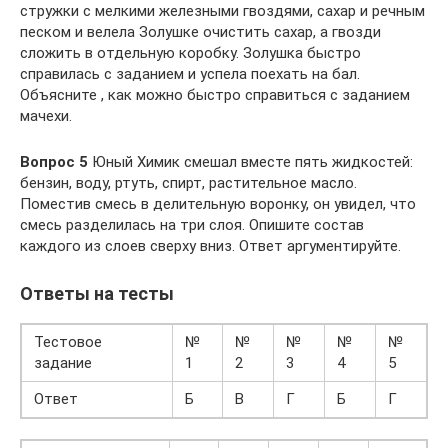
стружки с мелкими железными гвоздями, сахар и речным
песком и велела Золушке очистить сахар, а гвозди
сложить в отдельную коробку. Золушка быстро
справилась с заданием и успела поехать на бал.
Объясните , как можно быстро справиться с заданием
мачехи.
Вопрос 5
Юный Химик смешал вместе пять жидкостей:
бензин, воду, ртуть, спирт, растительное масло.
Поместив смесь в делительную воронку, он увидел, что
смесь разделилась на три слоя. Опишите состав
каждого из слоев сверху вниз. Ответ аргументируйте.
Ответы на тесты
Тестовое
№
№
№
№
№
задание
1
2
3
4
5
Ответ
Б
В
Г
Б
Г