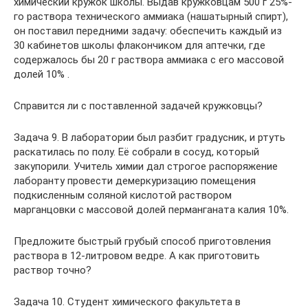
химический кружок школы. Выдав кружковцам 500 г 25%-
го раствора технического аммиака (нашатырный спирт),
он поставил передними задачу: обеспечить каждый из
30 кабинетов школы флакончиком для аптечки, где
содержалось бы 20 г раствора аммиака с его массовой
долей 10% .
Справится ли с поставленной задачей кружковцы?
Задача 9. В лаборатории был разбит градусник, и ртуть
раскатилась по полу. Её собрали в сосуд, который
закупорили. Учитель химии дал строгое распоряжение
лаборанту провести демеркуризацию помещения
подкисленным соляной кислотой раствором
марганцовки с массовой долей перманганата калия 10%.
Предложите быстрый грубый способ приготовления
раствора в 12-литровом ведре. А как приготовить
раствор точно?
Задача 10. Студент химического факультета в