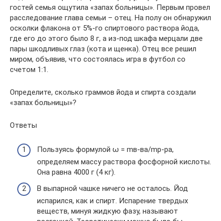
гостей семья ощутила «запах больницы». Первым провел
расследование глава семьи – отец. На полу он обнаружил
осколки флакона от 5%-го спиртового раствора йода,
где его до этого было 8 г, а из-под шкафа мерцали две
пары шкодливых глаз (кота и щенка). Отец все решил
миром, объявив, что состоялась игра в футбол со
счетом 1:1.
Определите, сколько граммов йода и спирта создали
«запах больницы»?
Ответы
Пользуясь формулой ω = mв-ва/mр-ра,
определяем массу раствора фосфорной кислоты.
Она равна 4000 г (4 кг).
В выпарной чашке ничего не осталось. Йод
испарился, как и спирт. Испарение твердых
веществ, минуя жидкую фазу, называют