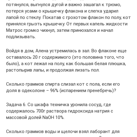
потянулся, выгнулся дугой и важно зашагал к трюмо,
потерся усами о крышечку флакона и слегка ударил
лапой по стеклу. Покатав с грохотом флакон по полу, кот
принялся грызть крышечку. От первых капель жидкости
Матрос громко чихнул, затем принюхался и начал
подлизывать.
Войдя в дом, Алена устремилась в зал. Во флаконе еще
оставалось 20 г содержимого (это половина того, что
было), а кот лежал на полу, как большая белая плюшка,
растопырив лапы, и продолжая лизать пол.
Сколько граммов спирта слизал кот с пола, если его
доля в одеколоне – 96% (испарением пренебречь)?
Задача 6. Со шкафа техничка уронила сосуд, где
содержалось 700г раствора гидроксида натрия с
массовой долей NaOH 10%.
Сколько граммов воды и щелочи взял лаборант для