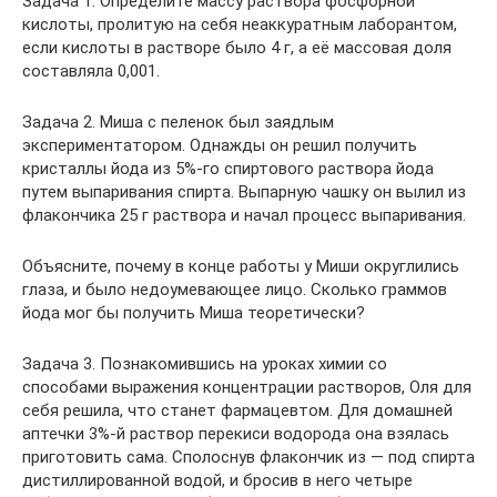
Задача 1. Определите массу раствора фосфорной
кислоты, пролитую на себя неаккуратным лаборантом,
если кислоты в растворе было 4 г, а её массовая доля
составляла 0,001.
Задача 2. Миша с пеленок был заядлым
экспериментатором. Однажды он решил получить
кристаллы йода из 5%-го спиртового раствора йода
путем выпаривания спирта. Выпарную чашку он вылил из
флакончика 25 г раствора и начал процесс выпаривания.
Объясните, почему в конце работы у Миши округлились
глаза, и было недоумевающее лицо. Сколько граммов
йода мог бы получить Миша теоретически?
Задача 3. Познакомившись на уроках химии со
способами выражения концентрации растворов, Оля для
себя решила, что станет фармацевтом. Для домашней
аптечки 3%-й раствор перекиси водорода она взялась
приготовить сама. Сполоснув флакончик из — под спирта
дистиллированной водой, и бросив в него четыре