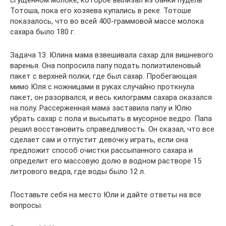
сгущенном молоке, которое вылизал из банки пудель
Тотоша, пока его хозяева купались в реке. Тотоше
показалось, что во всей 400-граммовой массе молока
сахара было 180 г.
Задача 13. Юлина мама взвешивала сахар для вишневого
варенья. Она попросила папу подать полиэтиленовый
пакет с верхней полки, где был сахар. Пробегающая
мимо Юля с ножницами в руках случайно проткнула
пакет, он разорвался, и весь килограмм сахара оказался
на полу. Рассерженная мама заставила папу и Юлю
убрать сахар с пола и высыпать в мусорное ведро. Папа
решил восстановить справедливость. Он сказал, что все
сделает сам и отпустит девочку играть, если она
предложит способ очистки рассыпанного сахара и
определит его массовую долю в водном растворе 15
литрового ведра, где воды было 12 л.
Поставьте себя на место Юли и дайте ответы на все
вопросы.