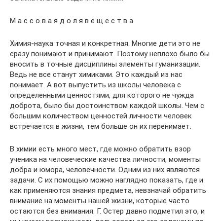
М а с с о в а я д о л я в е щ е с т в а
Химия-наука точная и конкретная. Многие дети это не
сразу понимают и принимают. Поэтому неплохо было бы
вносить в точные дисциплины элементы гуманизации.
Ведь не все станут химиками. Это каждый из нас
понимает. А вот выпустить из школы человека с
определенными ценностями, для которого не чужда
доброта, было бы достоинством каждой школы. Чем с
большим количеством ценностей личности человек
встречается в жизни, тем больше он их перенимает.
В химии есть много мест, где можно обратить взор
ученика на человеческие качества личности, моменты
добра и юмора, человечности. Одним из них являются
задачи. С их помощью можно наглядно показать, где и
как применяются знания предмета, невзначай обратить
внимание на моменты нашей жизни, которые часто
остаются без внимания. Г. Остер давно подметил это, и