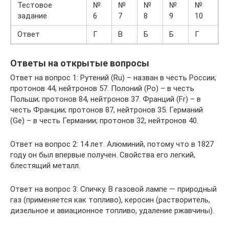
Тестовое
№
№
№
№
№
задание
6
7
8
9
10
Ответ
Г
В
Б
Б
Г
Ответы на открытые вопросы
Ответ на вопрос 1: Рутений (Ru) – назван в честь России;
протонов 44, нейтронов 57. Полоний (Po) – в честь
Польши; протонов 84, нейтронов 37. Франций (Fr) – в
честь Франции; протонов 87, нейтронов 35. Германий
(Ge) – в честь Германии; протонов 32, нейтронов 40.
Ответ на вопрос 2: 14 лет. Алюминий, потому что в 1827
году он был впервые получен. Свойства его легкий,
блестящий металл.
Ответ на вопрос 3: Спичку. В газовой лампе — природный
газ (применяется как топливо), керосин (растворитель,
дизельное и авиационное топливо, удаление ржавчины).