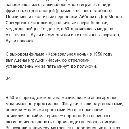
напряженка, изготавливалось много игрушек в виде
фруктов, ягод и овощей (разумеется, несъедобных).
Появились и сказочные персонажи: Айболит, Дед Мороз,
Снегурочка, Чиполлино, различные звери: белочки,
медведи, зайцы. Тогда же, в 50-х, появилась мода на
стеклянные бусы и композиции из стеклянных шариков,
бус и палочек.
С выходом фильма «Карнавальная ночь» в 1956 году
выпущены игрушки «Часы», со стрелками,
установленными за пять минут до полуночи.
34.
В 60-е с приходом моды на минимализм и авангард все
максимально упростилось. Фигурки стали одутловатыми,
росписи — самыми простыми. Но в это же время
появился новый материал — поролон. Его начинают
активно использовать в производстве елочных игрушек.
Выпускали, к примеру, матрешек в поролоновых платках,