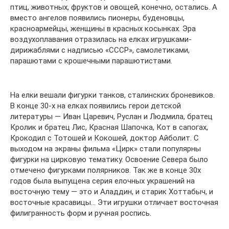
птиц, животных, фруктов и овощей, конечно, остались. А
вместо ангелов появились пионеры, буденовцы,
красноармейцы, женщины в красных косынках. Эра
воздухоплавания отразилась на елках игрушками-
дирижаблями с надписью «СССР», самолетиками,
парашютами с крошечными парашютистами.
На елки вешали фигурки танков, сталинских броневиков.
В конце 30-х на елках появились герои детской
литературы — Иван Царевич, Руслан и Людмила, братец
Кролик и братец Лис, Красная Шапочка, Кот в сапогах,
Крокодил с Тотошей и Кокошей, доктор Айболит. С
выходом на экраны фильма «Цирк» стали популярны
фигурки на цирковую тематику. Освоение Севера было
отмечено фигурками полярников. Так же в конце 30х
годов была выпущена серия елочных украшений на
восточную тему — это и Аладдин, и старик Хоттабыч, и
восточные красавицы… Эти игрушки отличает восточная
филигранность форм и ручная роспись.