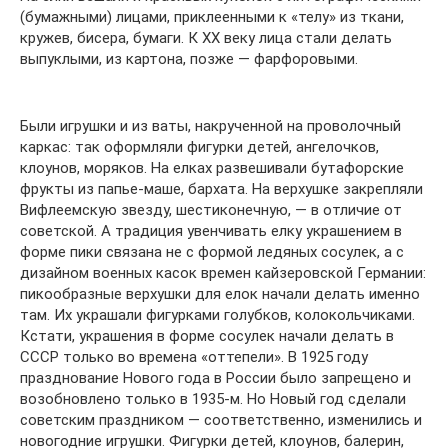
(бумажными) лицами, приклеенными к «телу» из ткани,
кружев, бисера, бумаги. К XX веку лица стали делать
выпуклыми, из картона, позже — фарфоровыми.
Были игрушки и из ваты, накрученной на проволочный
каркас: так оформляли фигурки детей, ангелочков,
клоунов, моряков. На елках развешивали бутафорские
фрукты из папье-маше, бархата. На верхушке закрепляли
Вифлеемскую звезду, шестиконечную, — в отличие от
советской. А традиция увенчивать елку украшением в
форме пики связана не с формой ледяных сосулек, а с
дизайном военных касок времен кайзеровской Германии:
пикообразные верхушки для елок начали делать именно
там. Их украшали фигурками голубков, колокольчиками.
Кстати, украшения в форме сосулек начали делать в
СССР только во времена «оттепели». В 1925 году
празднование Нового года в России было запрещено и
возобновлено только в 1935-м. Но Новый год сделали
советским праздником — соответственно, изменились и
новогодние игрушки. Фигурки детей, клоунов, балерин,