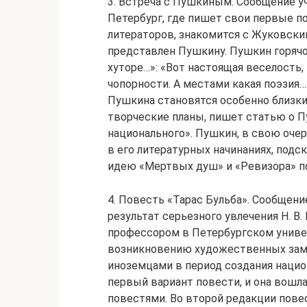
3. Встреча с Пушкиным. Сообщение уч
Петербург, где пишет свои первые по
литераторов, знакомится с Жуковским
представлен Пушкину. Пушкин горячо
хуторе…»: «Вот настоящая веселость,
чопорности. А местами какая поэзия…!
Пушкина становятся особенно близки
творческие планы, пишет статью о П
национального». Пушкин, в свою очер
в его литературных начинаниях, подс
идею «Мертвых душ» и «Ревизора» п
4. Повесть «Тарас Бульба». Сообщени
результат серьезного увлечения Н. В. 
профессором в Петербургском универ
возникновению художественных замы
иноземцами в период создания национ
первый вариант повести, и она вошл
повестями. Во второй редакции пове