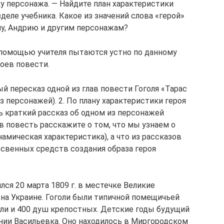
 персонажа. — Найдите план характеристики
деле учебника. Какое из значений слова «герой»
у, Андрию и другим персонажам?
с помощью учителя пытаются устно по данному
роев повести.
 пересказ одной из глав повести Гоголя «Тарас
из персонажей). 2. По плану характеристики героя
ь краткий рассказ об одном из персонажей
ав повесть расскажите о том, что мы узнаем о
амическая характеристика), а что из рассказов
косвенных средств создания образа героя
лся 20 марта 1809 г. в местечке Великие
 на Украине. Гоголи были типичной помещичьей
ли и 400 душ крепостных. Детские годы будущий
нии Васильевка. Оно находилось в Миргородском