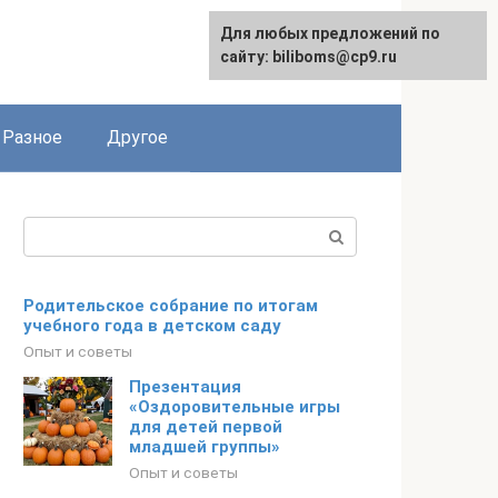
Для любых предложений по
сайту: biliboms@cp9.ru
Разное
Другое
Поиск:
Родительское собрание по итогам
учебного года в детском саду
Опыт и советы
Презентация
«Оздоровительные игры
для детей первой
младшей группы»
Опыт и советы