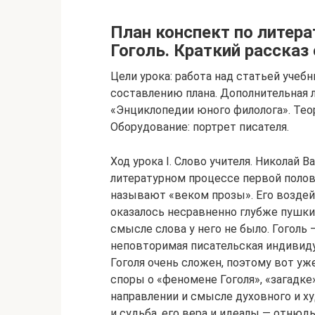
План конспект по литерат
Гоголь. Краткий рассказ 
Цели урока: работа над статьей уче
составлению плана. Дополнительная л
«Энциклопедии юного филолога». Тео
Оборудование: портрет писателя.
Ход урока I. Слово учителя. Николай 
литературном процессе первой полов
называют «веком прозы». Его воздей
оказалось несравненно глубже пушки
смысле слова у него не было. Гоголь 
неповторимая писательская индивиду
Гоголя очень сложен, поэтому вот уж
споры о «феномене Гоголя», «загадке»
направлении и смысле духовного и ху
и судьба, его вера и идеалы — отнюд