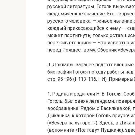
русской литературы. Гоголь вызывае
академическое значение. Его творче
русского человека, — живое явление 
каждый прикасающийся к нему — «за
может постигнуть, только оставшись 
пережив его книги. — Что известно и
перед Рождеством». Сборник «Вечера 
II. Доклады. Заранее подготовленны
биографии Гоголя по ходу работы над
стр. 95—96 (I-113-116, НИ). Примерны
1. Родина и родители Н. В. Гоголя. Со
Гоголь, был овеян легендами, повер
воображение. Рядом с Васильевкой, г
Диканька, к которой Гоголь приуроч
(«Вечера на хуторе…»). Здесь, в Дика
(вспомните «Полтаву» Пушкина), здес