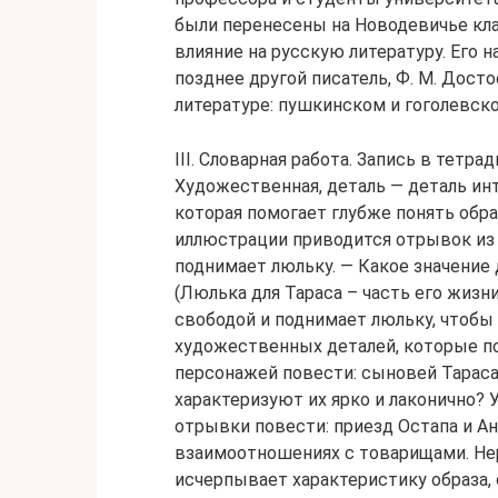
были перенесены на Новодевичье кла
влияние на русскую литературу. Его 
позднее другой писатель, Ф. М. Дост
литературе: пушкинском и гоголевск
III. Словарная работа. Запись в тетр
Художественная, деталь — деталь инт
которая помогает глубже понять обра
иллюстрации приводится отрывок из 
поднимает люльку. — Какое значение
(Люлька для Тараса – часть его жизни
свободой и поднимает люльку, чтобы 
художественных деталей, которые по
персонажей повести: сыновей Тараса.
характеризуют их ярко и лаконично?
отрывки повести: приезд Остапа и Анд
взаимоотношениях с товарищами. Не
исчерпывает характеристику образа,