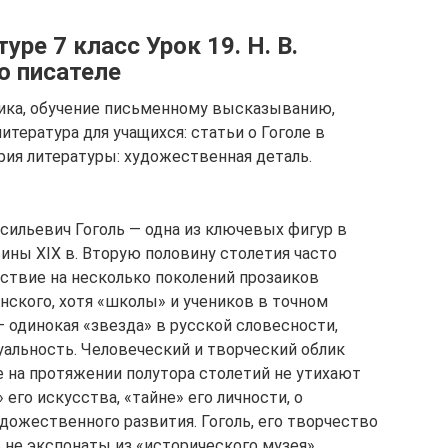
уре 7 класс Урок 19. Н. В.
о писателе
бника, обучение письменному высказыванию,
итература для учащихся: статьи о Гоголе в
рия литературы: художественная деталь.
Васильевич Гоголь — одна из ключевых фигур в
ины ХIХ в. Вторую половину столетия часто
ствие на несколько поколений прозаиков
нского, хотя «школы» и учеников в точном
— одинокая «звезда» в русской словесности,
альность. Человеческий и творческий облик
е на протяжении полутора столетий не утихают
 его искусства, «тайне» его личности, о
дожественного развития. Гоголь, его творчество
ь не экспонаты из «исторического музея»