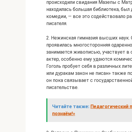
происходили свидания Мазепы с Матр
находилась большая библиотека, был 
комедии, — все это содействовало р
писателя.
2. Нежинская гимназия высших наук. 
проявилась многосторонняя одаренност
занимается живописью, участвует в с
актер, особенно ему удаются комичес
Гоголь пробует себя в различных лит
или дуракам закон не писан» также п
он пока связывает с государственной
писательстве.
Читайте также:
Педагогический п
познаём!»