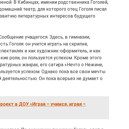
еной. В Кибинцах, имении родственника Гоголей,
домашний театр, для которого отец Гоголя писал
азвитию литературных интересов будущего
Сообщение учащегося. Здесь, в гимназии,
ь Гоголя: он учится играть на скрипке,
пектаклях и как художник-оформитель, и как
кие роли, он пользуется успехом. Кроме этого
ературных жанрах, его сатира «Нечто о Нежине,
ользуется успехом. Однако пока все свои мечты
 деятельностью. Он пока всерьез не думает о
роект в ДОУ «Играя – учимся, играя –