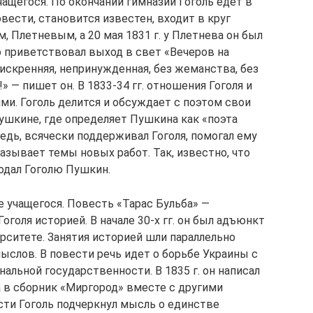
ащегося. По окончании гимназии Гоголь едет в
вести, становится известен, входит в круг
, Плетневым, а 20 мая 1831 г. у Плетнева он был
 приветствовал выход в свет «Вечеров на
 искренняя, непринужденная, без жеманства, без
» — пишет он. В 1833-34 гг. отношения Гоголя и
ми. Гоголь делится и обсуждает с поэтом свои
ушкине, где определяет Пушкина как «поэта
едь, всячески поддерживал Гоголя, помогал ему
казывает темы новых работ. Так, известно, что
одал Гоголю Пушкин.
е учащегося. Повесть «Тарас Бульба» —
Гоголя историей. В начале 30-х гг. он был адъюнкт
ситете. Занятия историей шли параллельно
слов. В повести речь идет о борьбе Украины с
альной государственности. В 1835 г. он написал
а в сборник «Миргород» вместе с другими
сти Гоголь подчеркнул мысль о единстве