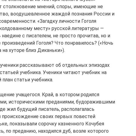
т столкновение мнений, споры, имеющие не
ство, воодушевленное жаждой познания России и
современности. «Загадку личности Гоголя
колдованному месту» русской литературы —
наедине с писателем, не просто прочитав, но и
з произведений Гоголя? Что понравилось? («Ночь
на хуторе близ Диканьки»).
е ученики рассказывают об отдельных эпизодах
 статьей учебника. Ученики читают учебник на
й план статьи учебника.
общение учащегося. Край, в котором родился
ьями, историческими преданиями, будоражившими
де жил будущий писатель, располагалась
ил происхождение своих первых повестей
ньке, показывали сорочку казненного Кочубея
ь, по преданию, находился дуб, возле которого