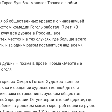
 «Тарас Бульба», монолог Тараса о любви
ля об общественных нравах и о чиновничьей
кстом комедии Гоголь работал 17 лет. «В
 кучу все дурное в России… все
ех местах и в тех случаях, где больше всего
и, и за одним разом посмеяться над всем».
ые души» — поэма в прозе. Поэма «Мертвые
оголя.
й кризис. Смерть Гоголя. Художественное
языка и создании художественной детали.
 вызвала потрясение в русском обществе.
ной процессии. От университетской церкви, где
ебения в донском монастыре гроб несли на руках
. После революции 1917 г. останки писателя