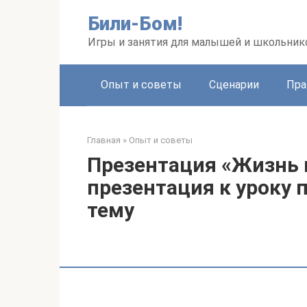
Перейти
Били-Бом!
к
контенту
Игры и занятия для малышей и школьник
Опыт и советы
Сценарии
Пра
Главная
»
Опыт и советы
Презентация «Жизнь и
презентация к уроку п
тему