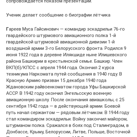
сопровождается показом презентации.
Ученик делает сообщение о биографии лётчика
Г
ареев Муса Гайсинович — командир эскадрильи 76-го
гвардейского штурмового авиационного полка 1-й
гвардейской штурмовой авиационной дивизии 1-й
воздушной армии 3-го Белорусского фронта. Родился 9
июня 1922 года в деревне Илякшиде ныне Илишевского
района Башкирии в крестьянской семье. Башкир. Член
ВКП(б)/КПСС с апреля 1944 года. Окончил 2 курса
техникума Наркомата путей сообщения в 1940 году. В
Красную Армию призван 15 декабря 1940 года
Ждановским райвоенкоматом города Уфы Башкирской
АССР. В 1942 году окончил Энгельсскую военную
авиационную школу. После окончания авиашколы, с 25
сентября 1942 года — в действующей армии. Боевой
путь начал сержантом — рядовым лётчиком. В 1944 году
стал командиром эскадрильи. Войну закончил майором,
штурманом полка. Сражался в боях под Сталинградом, в
Донбассе, Крыму, Белоруссии, Литве, Польше, Восточной