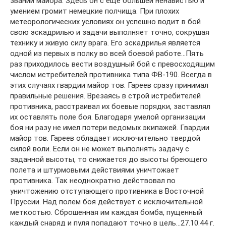
звании майора. Здесь он с еще большей ненавистью и
умением громит немецкие полчища. При плохих
метеорологических условиях он успешно водит в бой
свою эскадрилью и задачи выполняет точно, сокрушая
технику и живую силу врага. Его эскадрилья является
одной из первых в полку во всей боевой работе…Пять
раз приходилось вести воздушный бой с превосходящим
числом истребителей противника типа ФВ-190. Всегда в
этих случаях гвардии майор тов. Гареев сразу принимал
правильные решения. Врезаясь в строй истребителей
противника, расстраивал их боевые порядки, заставлял
их оставлять поле боя. Благодаря умелой организации
боя ни разу не имел потери ведомых экипажей. Гвардии
майор тов. Гареев обладает исключительно твердой
силой воли. Если он не может выполнять задачу с
заданной высоты, то снижается до высоты бреющего
полета и штурмовыми действиями уничтожает
противника. Так неоднократно действовал по
уничтожению отступающего противника в Восточной
Пруссии. Над полем боя действует с исключительной
меткостью. Сброшенная им каждая бомба, пущенный
каждый снаряд и пуля попадают точно в цель…27.10.44 г.