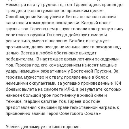
Несмотря на эту трудность, тов. Гареев здесь провел до
трех десятков штурмовок по вражеским целям…
Освобождение Белоруссии и Литвы он начал в звании
капитана и командиром эскадрильи. Каждый полет
группы тов. Гареева немцы чувствовали как грозную силу
советского оружия. Он всегда действует смело и
решительно, умело и внезапно. Бомбит и штурмует
противника, делая всегда не меньше шести заходов над
целью. Всегда в любой обстановке выходит
победителем… В настоящее время летчики эскадрильи
тов. Гареева под его командованием наносят мощные
удары немецким захватчикам у Восточной Пруссии…За
героизм, мужество и отвагу, проявленные в боях с
немецкими оккупантами, за успешно произведенные 164
боевых вылета на самолете ИЛ-2, в результате которых
нанесен большой урон противнику в живой силе и
технике, гвардии капитан тов. Гареев достоин
представления к высшей правительственной награде, к
присвоению звания Героя Советского Союза.»
Ученик декламирует стихотворение: