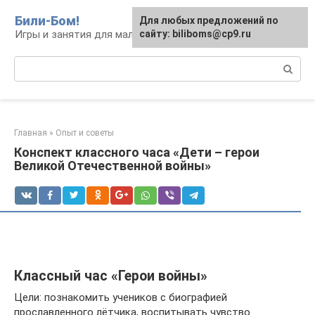
Перейти
Били-Бом!
Для любых предложений по
к
Игры и занятия для малышей и школьников
сайту: biliboms@cp9.ru
контенту
Поиск:
Главная
»
Опыт и советы
Конспект классного часа «Дети – герои
Великой Отечественной войны»
Классный час «Герои войны»
Цели: познакомить учеников с биографией
прославленного лётчика, воспитывать чувство