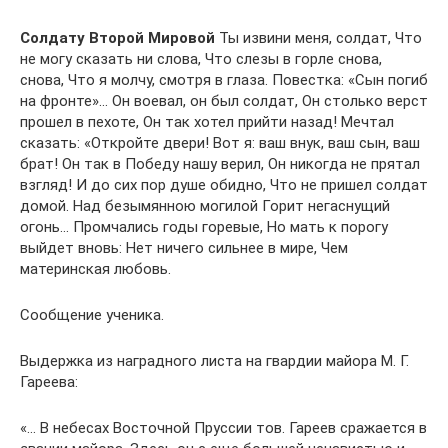
Солдату Второй Мировой
Ты извини меня, солдат, Что
не могу сказать ни слова, Что слезы в горле снова,
снова, Что я молчу, смотря в глаза. Повестка: «Сын погиб
на фронте»… Он воевал, он был солдат, Он столько верст
прошел в пехоте, Он так хотел прийти назад! Мечтал
сказать: «Откройте двери! Вот я: ваш внук, ваш сын, ваш
брат! Он так в Победу нашу верил, Он никогда не прятал
взгляд! И до сих пор душе обидно, Что не пришел солдат
домой. Над безымянною могилой Горит негаснущий
огонь… Промчались годы горевые, Но мать к порогу
выйдет вновь: Нет ничего сильнее в мире, Чем
материнская любовь.
Сообщение ученика.
Выдержка из наградного листа на гвардии майора М. Г.
Гареева:
«… В небесах Восточной Пруссии тов. Гареев сражается в