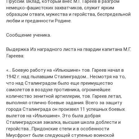
Пруссии. Вклад, который внес М.Г. Гареев в разгром
немецко-фашистских захватчиков, служит ярким
образцом отваги, мужества и геройства, беспредельной
любви и преданности Родине.
Сообщение ученика.
Выдержка Из наградного листа на гвардии капитана М.Г.
Гареева:
«… Боевую работу на «Ильюшине» тов. Гареев начал в
1942 г. над пылавшим Сталинградом… Несмотря на то,
что над Сталинградом было еще преимущество
самолетов в воздухе противника, огромнейшее
количество зенитной артиллерии, тов. Гареев летал,
выполнял отлично боевые задания. Всего за защиту
города Сталинграда он произвел 11 успешных боевых
вылетов на «Ильюшине». Это была добрая
Сталинградская закалка, высшая школа доблести и
геройства…Придонские степи и в особенности
Миусфронт были следующей ступенью воинской