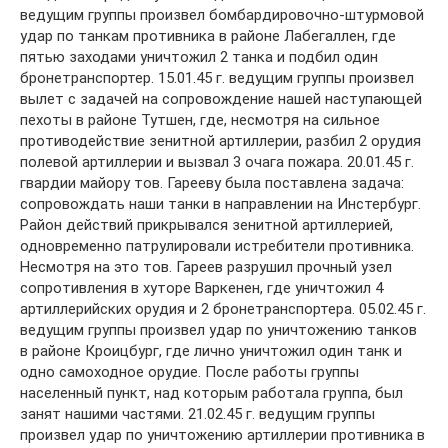
ведущим группы произвел бомбардировочно-штурмовой
удар по танкам противника в районе Лабегаллен, где
пятью заходами уничтожил 2 танка и подбил один
бронетранспортер. 15.01.45 г. ведущим группы произвел
вылет с задачей на сопровождение нашей наступающей
пехоты в районе Тутшен, где, несмотря на сильное
противодействие зенитной артиллерии, разбил 2 орудия
полевой артиллерии и вызвал 3 очага пожара. 20.01.45 г.
гвардии майору тов. Гарееву была поставлена задача:
сопровождать наши танки в направлении на Инстербург.
Район действий прикрывался зенитной артиллерией,
одновременно патрулировали истребители противника.
Несмотря на это тов. Гареев разрушил прочный узел
сопротивления в хуторе Варкенен, где уничтожил 4
артиллерийских орудия и 2 бронетранспортера. 05.02.45 г.
ведущим группы произвел удар по уничтожению танков
в районе Кроицбург, где лично уничтожил один танк и
одно самоходное орудие. После работы группы
населенный пункт, над которым работала группа, был
занят нашими частями. 21.02.45 г. ведущим группы
произвел удар по уничтожению артиллерии противника в