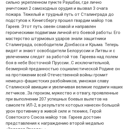
сильно укрепленном пункте Раушбах, где лично
уничтожил 2 самоходных орудия и вызвал 3 очага
пожара. Тяжелый и трудный путь от Сталинграда до
подступов к Кенигсбергу прошел гвардии майор тов.
Гареев. Этот путь овеян славой и направлен
героическими подвигами личной его боевой работы. Его
мастерство штурмовых ударов знали защитники
Сталинграда, освободители Донбасса и Крыма. Теперь
видят и знают освободители Белоруссии и Литвы и с
увлечением следят за работой тов. Гареева над полем
боя в небе Восточной Пруссии…С исключительной,
безмерной преданностью социалистической Родине он
на протяжении всей Отечественной войны громит
немецко-фашистских разбойников, умножая славу
Сталинской авиации и увеличивая великие подвиги наших
летчиков…За героизм, мужество и отвагу, проявленные
при выполнении 207 успешных боевых вылетов на
самолете ИЛ-2, в результате которых нанесен большой
урон противнику в живой силе и технике, Герой
Советского Союза майор тов. Гареев достоин
представления к награждению второй медалью