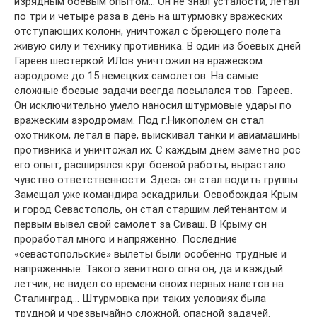
изрядным боевым опытом… Он не знал усталости, летал
по три и четыре раза в день на штурмовку вражеских
отступающих колонн, уничтожал с бреющего полета
живую силу и технику противника. В один из боевых дней
Гареев шестеркой ИЛов уничтожил на вражеском
аэродроме до 15 немецких самолетов. На самые
сложные боевые задачи всегда посылался тов. Гареев.
Он исключительно умело наносил штурмовые удары по
вражеским аэродромам. Под г.Никополем он стал
охотником, летал в паре, выискивал танки и авиамашины
противника и уничтожал их. С каждым днем заметно рос
его опыт, расширялся круг боевой работы, вырастало
чувство ответственности. Здесь он стал водить группы.
Замещал уже командира эскадрильи. Освобождая Крым
и город Севастополь, он стал старшим лейтенантом и
первым вывел свой самолет за Сиваш. В Крыму он
проработал много и напряженно. Последние
«севастопольские» вылеты были особенно трудные и
напряженные. Такого зенитного огня он, да и каждый
летчик, не видел со времени своих первых налетов на
Сталинград… Штурмовка при таких условиях была
трудной и чрезвычайно сложной, опасной задачей.