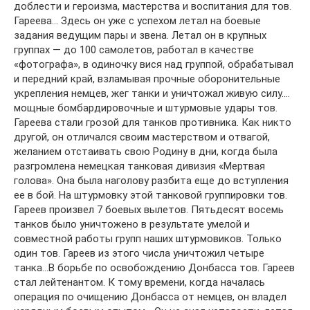
доблести и героизма, мастерства и воспитания для тов.
Гареева… Здесь он уже с успехом летал на боевые
задания ведущим пары и звена. Летал он в крупных
группах — до 100 самолетов, работал в качестве
«фотографа», в одиночку вися над группой, обрабатывал
и передний край, взламывая прочные оборонительные
укрепления немцев, жег танки и уничтожал живую силу….
мощные бомбардировочные и штурмовые удары тов.
Гареева стали грозой для танков противника. Как никто
другой, он отличался своим мастерством и отвагой,
желанием отстаивать свою Родину в дни, когда была
разгромлена немецкая танковая дивизия «Мертвая
голова». Она была наголову разбита еще до вступления
ее в бой. На штурмовку этой танковой группировки тов.
Гареев произвел 7 боевых вылетов. Пятьдесят восемь
танков было уничтожено в результате умелой и
совместной работы групп наших штурмовиков. Только
один тов. Гареев из этого числа уничтожил четыре
танка…В борьбе по освобождению Донбасса тов. Гареев
стал лейтенантом. К тому времени, когда началась
операция по очищению Донбасса от немцев, он владел