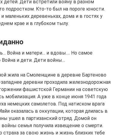
х детей. Дети встретили войну в разном
-то подростком. Кто-то был на пороге юности.
 и маленьких деревеньках, дома и в гостях у
еднем крае и в глубоком тылу.
иданно
ь… Война и матери… и вдовы.… Но самое
 Война и дети. Дети войны…
ой жила на Смоленщине в деревне Бартеново
ро-западнее деревни проходила железнодорожная
вторжении фашистской Германии на советскую
сь мобилизация. А уже в конце июня 1941 года
ха немецких самолетов. Под натиском врага
Майи оказалась в оккупации, которая длилась в
чны ушел в партизанский отряд. Домой он
и войны семья получила извещение о смерти.
 страха за свою жизнь и жизнь близких тебе