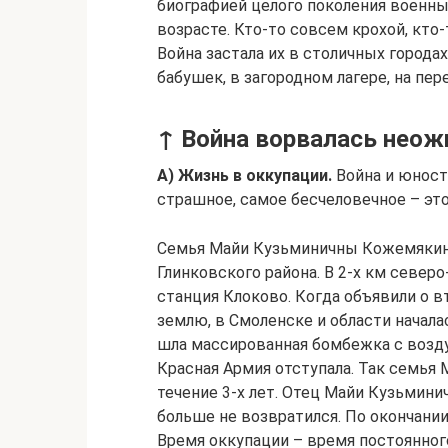
биографией целого поколения военны
возрасте. Кто-то совсем крохой, кто
Война застала их в столичных городах
бабушек, в загородном лагере, на пер
↑ Война ворвалась неож
А) Жизнь в оккупации.
Война и юност
страшное, самое бесчеловечное – это
Семья Майи Кузьминичны Кожемякин
Глинковского района. В 2-х км севе
станция Клоково. Когда объявили о 
землю, в Смоленске и области начала
шла массированная бомбежка с возду
Красная Армия отступала. Так семья 
течение 3-х лет. Отец Майи Кузьмини
больше не возвратился. По окончани
Время оккупации – время постоянного