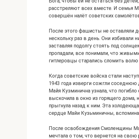
Бога, чтобы ей не остаться без детей
расстреляют всех вместе. И семья М
совершён налёт советских самолётов
После этого фашисты не оставляли д
нескольку раз в день. Они избивали н
заставляя подолгу стоять под солнце
пропадали, все понимали, что живым
гитлеровцы старались сломить волю 
Когда советские войска стали насту
1943 года изверги сожгли соседнюю
Майя Кузминична узнала, что погибло 
выскочила в окно из горящего дома, н
прыгнула назад к ним. Эта холодеюща
сердце Майи Кузьминичны, вспоминат
После освобождения Смоленщины Майя
мечтала о том, что вернется на свою р