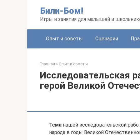
Перейти
Били-Бом!
к
контенту
Игры и занятия для малышей и школьник
Опыт и советы
Сценарии
Пра
Главная
»
Опыт и советы
Исследовательская р
герой Великой Отече
Тема
нашей исследовательской работ
народа в годы Великой Отечественно