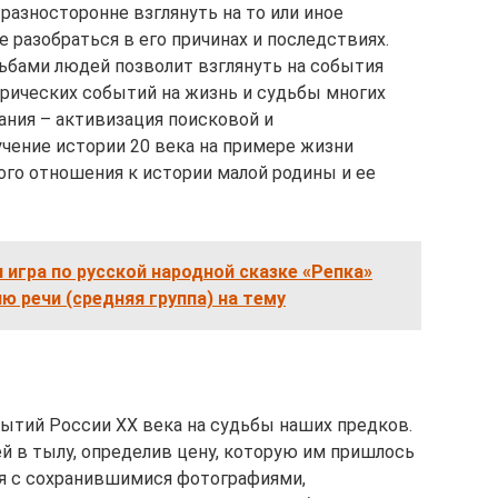
разносторонне взглянуть на то или иное
е разобраться в его причинах и последствиях.
ьбами людей позволит взглянуть на события
орических событий на жизнь и судьбы многих
ния – активизация поисковой и
учение истории 20 века на примере жизни
ого отношения к истории малой родины и ее
игра по русской народной сказке «Репка»
ю речи (средняя группа) на тему
бытий России XX века на судьбы наших предков.
й в тылу, определив цену, которую им пришлось
ься с сохранившимися фотографиями,