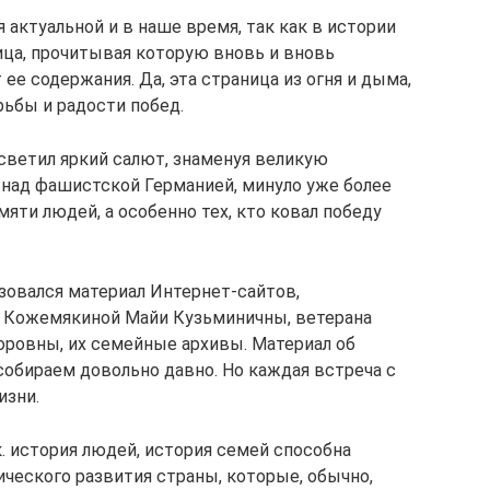
 актуальной и в наше время, так как в истории
ица, прочитывая которую вновь и вновь
е содержания. Да, эта страница из огня и дыма,
рьбы и радости побед.
осветил яркий салют, знаменуя великую
над фашистской Германией, минуло уже более
амяти людей, а особенно тех, кто ковал победу
зовался материал Интернет-сайтов,
я Кожемякиной Майи Кузьминичны, ветерана
оровны, их семейные архивы. Материал об
собираем довольно давно. Но каждая встреча с
изни.
т.к. история людей, история семей способна
ического развития страны, которые, обычно,