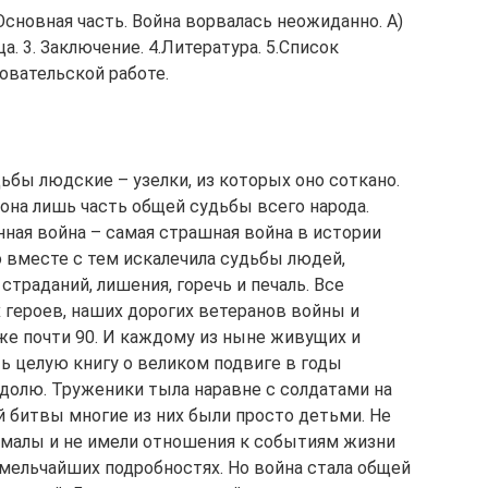
. Основная часть. Война ворвалась неожиданно. А)
а. 3. Заключение. 4.Литература. 5.Список
овательской работе.
дьбы людские – узелки, из которых оно соткано.
она лишь часть общей судьбы всего народа.
ная война – самая страшная война в истории
но вместе с тем искалечила судьбы людей,
страданий, лишения, горечь и печаль. Все
героев, наших дорогих ветеранов войны и
е почти 90. И каждому из ныне живущих и
 целую книгу о великом подвиге в годы
долю. Труженики тыла наравне с солдатами на
й битвы многие из них были просто детьми. Не
о малы и не имели отношения к событиям жизни
 мельчайших подробностях. Но война стала общей