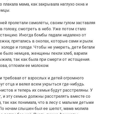
 плакала мама, как закрывала наглухо окна и
емцы.
ней пролетали самолёты, своим гулом заставляя
в голову, смотреть в небо. Уже потом стало
станцию. Иногда бомбы падали недалеко от
ежки, прятались в окопах, которые сами и рыли.
, холоде и голоде. Чтобы не умереть, дети бегали
 не было немцев, женщины пекли хлеб, варили
ыжила, так как была при смерти от истощения.
ова, отпоили ее молоком.
 требовал от взрослых и детей огромного
г отца и велел всем укрыться где-нибудь.
стов и теперь их семьи будут расстреляны. У
т, и эту семью должны расстрелять вместе со
, так как понимала, что в лесу с малыми детьми
. По ночам слышен был ее шепот, мама молила