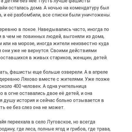
, а детям без неё. Пусть лучше фашисты
айи осталась дома. А ночью на комендатуру был
, и её разбомбили, все списки были уничтожены.
еревню в покое. Наведывались часто, иногда по
и в чем не повинных людей, выгоняли из дома,
м или на морозе, иногда жители неизвестно куда
и они уже не вернутся. Своими действиями
оставшихся в живых стариков, женщин, детей.
пать, фашисты еще больше озверели. А в апреле
 деревню Ляхово вместе с жителями. Уже позже
около 400 человек. А одна учительница
о в огне оставались двое её детей, и она
я душу история и сейчас больно отзывается в
ь ее без слез она не может.
 переехала в село Луговское, но всегда
одину, где леса, полные ягод и грибов, где трава,