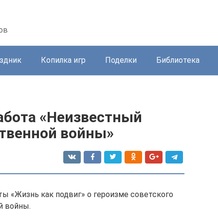
ов
здник
Копилка игр
Поделки
Библиотека
абота «Неизвестный
ственной войны»
ы «Жизнь как подвиг» о героизме советского
й войны.