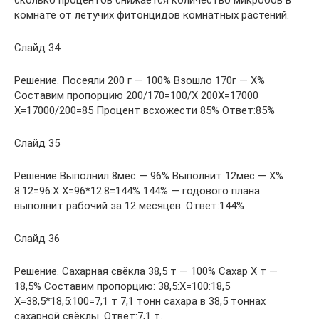
сколько процентов снижается количество микробов в
комнате от летучих фитонцидов комнатных растений.
Слайд 34
Решение. Посеяли 200 г — 100% Взошло 170г — Х%
Составим пропорцию 200/170=100/Х 200Х=17000
Х=17000/200=85 Процент всхожести 85% Ответ:85%
Слайд 35
Решение Выполнил 8мес — 96% Выполнит 12мес — Х%
8:12=96:Х Х=96*12:8=144% 144% — годового плана
выполнит рабочий за 12 месяцев. Ответ:144%
Слайд 36
Решение. Сахарная свёкла 38,5 т — 100% Сахар Х т —
18,5% Составим пропорцию: 38,5:Х=100:18,5
Х=38,5*18,5:100=7,1 т 7,1 тонн сахара в 38,5 тоннах
сахарной свёклы. Ответ:7,1 т.