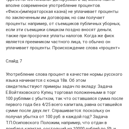
вполне современное употребление процентов.
«Фиск»(императорская казна) не уплачивает проценты
по заключенным им договорам, но сам получает
проценты: например, от съемщиков публичных уборных,
если эти съемщики слишком поздно вносят деньги;
также при просрочке уплаты налогов. Когда же фиск
является преемником частного лица, то обычно он
уплачивает проценты. Происхождение слова «процент»
Слайд 7
Употребление слова процент в качестве нормы русского
языка начинается с конца 18в. Об этом
свидетельствуют примеры задач по вкладу: Задача
Е.Войтяховского Купец торговал положенными в торг
100 рублями с убытком, так что оставшаяся сумма после
первого года без 4/25 всего капитала, равна оставшейся
сумме после двух лет. Спрашивается: поскольку он
получал убытка от 100 руб. в каждой год? Задача
Т.П.Осиповского Положим, например, что отдан в
ломбард капитал, состоящий из 10000 рублей по 5% и