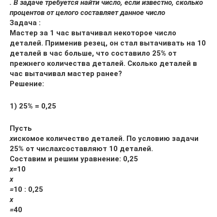
. В задаче требуется найти число, если известно, сколько
процентов от целого составляет данное число
Задача :
Мастер за 1 час вытачивал некоторое число
деталей. Применив резец, он стал вытачивать на 10
деталей в час больше, что составило 25% от
прежнего количества деталей. Сколько деталей в
час вытачивал мастер ранее?
Решение:
1) 25% = 0,25
Пусть
х
искомое количество деталей. По условию задачи
25% от числа
х
составляют 10 деталей.
Составим и решим уравнение: 0,25
х
=
10
х
=
10 : 0,25
х
=
40