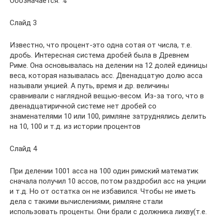
Обозначается: %
Слайд 3
Известно, что процент-это одна сотая от числа, т.е.
дробь. Интересная система дробей была в Древнем
Риме. Она основывалась на делении на 12 долей единицы
веса, которая называлась асс. Двенадцатую долю асса
называли унцией. А путь, время и др. величины
сравнивали с наглядной вещью-весом. Из-за того, что в
двенадцатиричной системе нет дробей со
знаменателями 10 или 100, римляне затруднялись делить
на 10, 100 и т.д. из истории процентов
Слайд 4
При делении 1001 асса на 100 один римский математик
сначала получил 10 ассов, потом раздробил асс на унции
и т.д. Но от остатка он не избавился. Чтобы не иметь
дела с такими вычислениями, римляне стали
использовать проценты. Они брали с должника лихву(т.е.