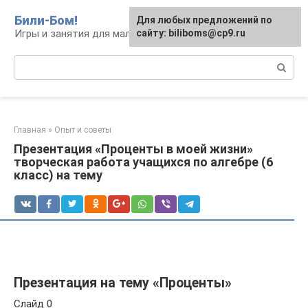
Перейти
Били-Бом!
Для любых предложений по
к
Игры и занятия для малышей и школьников
сайту: biliboms@cp9.ru
контенту
Поиск:
Главная
»
Опыт и советы
Презентация «Проценты в моей жизни»
творческая работа учащихся по алгебре (6
класс) на тему
Презентация на тему «Проценты»
Слайд 0