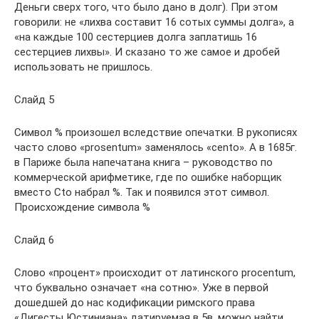
Деньги сверх того, что было дано в долг). При этом
говорили: не «лихва составит 16 сотых суммы долга», а
«на каждые 100 сестерциев долга заплатишь 16
сестерциев лихвы». И сказано то же самое и дробей
использовать не пришлось.
Слайд 5
Символ % произошел вследствие опечатки. В рукописях
часто слово «prosentum» заменялось «cento». А в 1685г.
в Париже была напечатана книга – руководство по
коммерческой арифметике, где по ошибке наборщик
вместо Сto набрал %. Так и появился этот символ.
Происхождение символа %
Слайд 6
Слово «процент» происходит от латинского procentum,
что буквально означает «на сотню». Уже в первой
дошедшей до нас кодификации римского права
«Дигесты Юстиниана» датируемая в 5в, можно найти