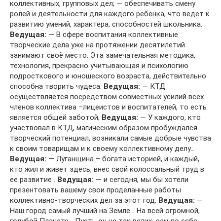
коллективных, групповых дел; — обеспечивать смену
ролей и деятельности для каждого ребенка, что ведет к
развитию умений, характера, способностей школьника.
Ведущая:
— В сфере воспитания коллективные
творческие дела уже на протяжении десятилетий
занимают своё место. Эта замечательная методика,
технология, прекрасно учитывающая и психологию
подросткового и юношеского возраста, действительно
способна творить чудеса.
Ведущая:
— КТД
осуществляется посредством совместных усилий всех
членов коллектива –лицеистов и воспитателей, то есть
является общей заботой;
Ведущая:
— У каждого, кто
участвовал в КТД, магическим образом пробуждался
творческий потенциал, возникали самые добрые чувства
к своим товарищам и к своему коллективному делу…
Ведущая:
— Луганщина – богата историей, и каждый,
кто жил и живет здесь, внес свой колоссальный труд в
ее развитие .
Ведущая:
— и сегодня, мы бы хотели
презентовать вашему свои проделанные работы
коллективно-творческих дел за этот год.
Ведущая:
—
Наш город самый лучший на Земле… На всей огромной,