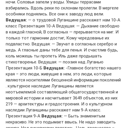
ночи. Соловьи запели у воды. Улицы террасами
взбирались. Вдоль реки по склонам пролегли. В мергеле
особняки поднялись. Все они к заводу люд вели.
Ведущая:
— о трудовой Луганщине расскажет нам 10-А
класс Презентация 10-А Ведущая: — Дыхание свободно
в каждой гласной, В согласных — прерывается на миг. И
только тот гармонии достиг, Кому чередованье их
подвластно. Ведущая: — Звучат в согласных серебро и
медь. А гласные даны тебе для пенья. И счастлив будь,
коль можешь ты пропеть Иль даже продышать
стихотворенье. Ведущая: — поэзия над Луганью
Презентация 10-Б
Ведущая:
-Главное богатство нашего
края – это люди, живущие в нем; это люди, которые
являются носителями бесценной информации поколений
. культурное наследие Луганщины является
неотъемлемой составляющей общегосударственной и
мировой истории и насчитывает 3649 объектов, из них
219 — архитектуры и градостроения. И о культурном
наследии Луганщины расскажет нам 9-А класс.
Презентация 9-А
Ведущая:
— Быть знаменитым
некрасиво. Не это подымает ввысь. Не надо заводить