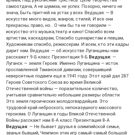
архива, Над рукописями трястись. Цель творчества –
самоотдача, А не шумиха, не успех. Позорно, ничего не
знача, Быть притчей на устах у всех. Ведущая: — В
искусстве много видов, жанров, стилей, И все они
прекрасны, право, но… О чем бы та не говорили —
искусство-это музыка,театр и кино! Спасибо всем
артистам, каскадерам, Спасибо сценаристам и певцам,
Художникам спасибо, режиссерам. И всем, кто эти кадры
дарит нам. Ведущая: — об искусстве Луганщины нам
расскажет 9-Б класс Презентация 9-Б
Ведущая:
—
Луганск — земля Героев. Именно Луганщина — исток
прославленной Таманской дивизии, совершившей
невероятные подвиги еще в 1941 году. Этот край дал 287
Героев Советского Союза во время Великой
Отечественной войны — поразительное количество,
учитывая сравнительно небольшие размеры области.
Это земля героических молодогвардейцев. Это
трудовой край неброского, непоказушного массового
героизма. О Луганщин в годы Вликой Отечственной
Войны расскажт нам 8-А класс Презентация 8-А
Ведущая
: — Не бывает друзья в олимпийской семье,
званья бывший, Чемпион этих игр самый-самый большой