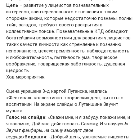
Цель
– развитие у лицеистов познавательных
интересов, заинтересованного отношения к таким
сторонам жизни, которые недостаточно познаны, полны
тайн, загадок, требуют своего раскрытия в
коллективном поиске. Познавательные КТД обладают
богатейшими возможностями для развития у лицеистов
таких качеств личности как стремление к познанию
непознанного, целеустремлённость, наблюдательность
и любознательность, пытливость ума, творческое
воображение, товарищеская заботливость, душевная
щедрость.
Ход мероприятия:
Сцена украшена 3-д картой Луганска, надпись
«Фестиваль коллективно-творческих дел», цитаты о
воспитании. На экране слайды о Луганщине Звучит
музыка
Голос на слайде:
«Скажи мне, и я забуду, покажи мне, и
я запомню, Дай мне действовать Самому, И я научусь!»
Звучат фанфары, на сцену выходят двое
ведущих
Ведущая:
-Добрый день, уважаемые лицеисты