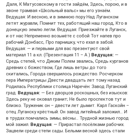
Даля, К Матусовскому в гости зайдём, Здесь, порою, и в
звоне трамвая «Школьный вальс» мы его узнаём.
Ведущая: И весною, и в зимнюю пору Над Луганском
летят журавли, Помнит тех, работящий наш город, Кто в
донецкую землю легли. Ведущая: Приезжайте в Луганск,
и от нас Непременно возьмёте с собой Тот напев про
рабочий Донбасс, Про парнишку, что ехал в забой.
Ведущая: — и первыми для вас презентуют свой
материал 11 а кл. (Презентация 11 – А )
Ведущая:
—
Средь степей, что Диким Полем звались, Средь курганов
древних с божеством, Где лишь ветры до того
скитались, Города свершилось рождество. Росчерком
пера Императрицы Двести двадцать лет тому назад
Родилась Республики столица Наречён: Завод Луганский
град.
Ведущая:
— Без дворцов роскошных, без изысков:
Здесь реку не оковал гранит; Не было проспектов тут и
близко. Труженик он – двести лет дымит. Карл Гаскойн –
отец Луганску крёстный. Он завод литейный заложил… И
в трудах помчались зимы, вёсны… Трудной жизнью город
мой зажил.
Ведущая
: — Прирастал посёлками рабочих.
Зацвели среди степи сады. Белыми весной здесь стали