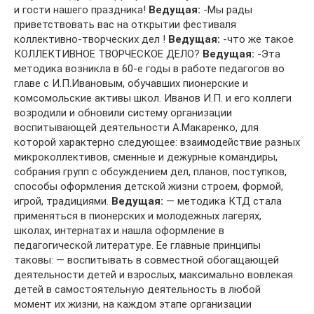
и гости нашего праздника!
Ведущая:
-Мы рады
приветствовать вас на открытии фестиваля
коллективно-творческих дел !
Ведущая:
-что же такое
КОЛЛЕКТИВНОЕ ТВОРЧЕСКОЕ ДЕЛО?
Ведущая:
-Эта
методика возникла в 60-е годы в работе педагогов во
главе с И.П.Ивановым, обучавших пионерские и
комсомольские активы школ. Иванов И.П. и его коллеги
возродили и обновили систему организации
воспитывающей деятельности А.Макаренко, для
которой характерно следующее: взаимодействие разных
микроколлективов, сменные и дежурные командиры,
собрания групп с обсуждением дел, планов, поступков,
способы оформления детской жизни строем, формой,
игрой, традициями.
Ведущая:
— методика КТД стала
применяться в пионерских и молодежных лагерях,
школах, интернатах и нашла оформление в
педагогической литературе. Ее главные принципы
таковы: — воспитывать в совместной обогащающей
деятельности детей и взрослых, максимально вовлекая
детей в самостоятельную деятельность в любой
момент их жизни, на каждом этапе организации