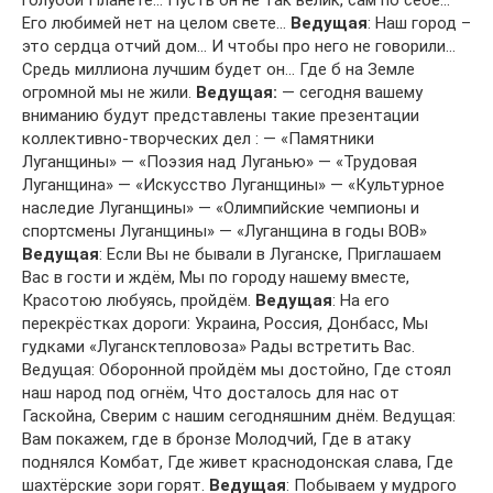
голубой Планете… Пусть он не так велик, сам по себе…
Его любимей нет на целом свете…
Ведущая
: Наш город –
это сердца отчий дом… И чтобы про него не говорили…
Средь миллиона лучшим будет он… Где б на Земле
огромной мы не жили.
Ведущая:
— сегодня вашему
вниманию будут представлены такие презентации
коллективно-творческих дел : — «Памятники
Луганщины» — «Поэзия над Луганью» — «Трудовая
Луганщина» — «Искусство Луганщины» — «Культурное
наследие Луганщины» — «Олимпийские чемпионы и
спортсмены Луганщины» — «Луганщина в годы ВОВ»
Ведущая
: Если Вы не бывали в Луганске, Приглашаем
Вас в гости и ждём, Мы по городу нашему вместе,
Красотою любуясь, пройдём.
Ведущая
: На его
перекрёстках дороги: Украина, Россия, Донбасс, Мы
гудками «Лугансктепловоза» Рады встретить Вас.
Ведущая: Оборонной пройдём мы достойно, Где стоял
наш народ под огнём, Что досталось для нас от
Гаскойна, Сверим с нашим сегодняшним днём. Ведущая:
Вам покажем, где в бронзе Молодчий, Где в атаку
поднялся Комбат, Где живет краснодонская слава, Где
шахтёрские зори горят.
Ведущая
: Побываем у мудрого