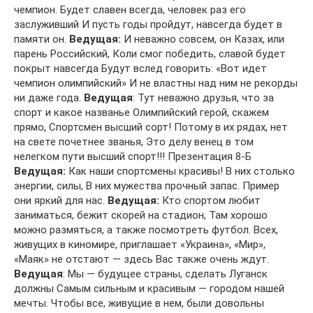
чемпион. Будет славен всегда, человек раз его
заслуживший И пусть годы пройдут, навсегда будет в
памяти он.
Ведущая:
И неважно совсем, он Казах, или
парень Российский, Коли смог победить, славой будет
покрыт навсегда Будут вслед говорить: «Вот идет
чемпион олимпийский» И не властны над ним не рекорды
ни даже года.
Ведущая
: Тут неважно друзья, что за
спорт и какое названье Олимпийский герой, скажем
прямо, Спортсмен высший сорт! Потому в их рядах, нет
на свете почетнее званья, Это делу венец в том
нелегком пути высший спорт!!! Презентация 8-Б
Ведущая:
Как наши спортсмены красивы! В них столько
энергии, силы, В них мужества прочный запас. Пример
они яркий для нас.
Ведущая:
Кто спортом любит
заниматься, бежит скорей на стадион, Там хорошо
можно размяться, а также посмотреть футбол. Всех,
живущих в киномире, приглашает «Украина», «Мир»,
«Маяк» не отстают — здесь Вас также очень ждут.
Ведущая
: Мы — будущее страны, сделать Луганск
должны Самым сильным и красивым — городом нашей
мечты. Чтобы все, живущие в нем, были довольны