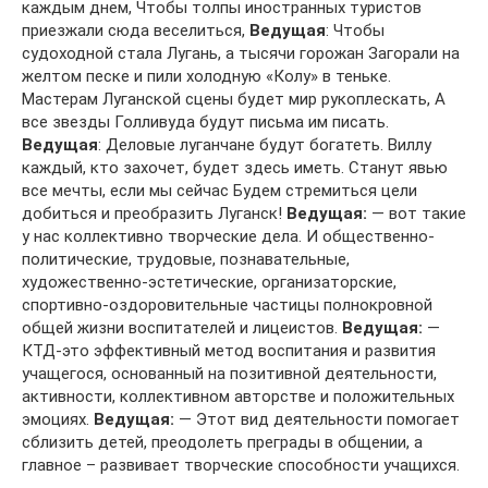
каждым днем, Чтобы толпы иностранных туристов
приезжали сюда веселиться,
Ведущая
: Чтобы
судоходной стала Лугань, а тысячи горожан Загорали на
желтом песке и пили холодную «Колу» в теньке.
Мастерам Луганской сцены будет мир рукоплескать, А
все звезды Голливуда будут письма им писать.
Ведущая
: Деловые луганчане будут богатеть. Виллу
каждый, кто захочет, будет здесь иметь. Станут явью
все мечты, если мы сейчас Будем стремиться цели
добиться и преобразить Луганск!
Ведущая:
— вот такие
у нас коллективно творческие дела. И общественно-
политические, трудовые, познавательные,
художественно-эстетические, организаторские,
спортивно-оздоровительные частицы полнокровной
общей жизни воспитателей и лицеистов.
Ведущая:
—
КТД-это эффективный метод воспитания и развития
учащегося, основанный на позитивной деятельности,
активности, коллективном авторстве и положительных
эмоциях.
Ведущая:
— Этот вид деятельности помогает
сблизить детей, преодолеть преграды в общении, а
главное – развивает творческие способности учащихся.