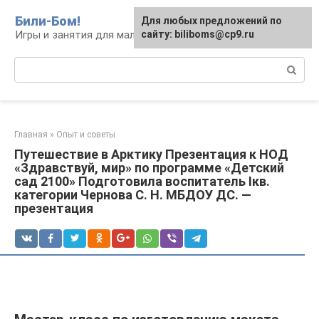
Перейти
Били-Бом!
Для любых предложений по
к
Игры и занятия для малышей и школьников
сайту: biliboms@cp9.ru
контенту
Поиск:
Главная
»
Опыт и советы
Путешествие в Арктику Презентация к НОД
«Здравствуй, мир» по программе «Детский
сад 2100» Подготовила воспитатель Iкв.
категории Чернова С. Н. МБДОУ ДС. —
презентация