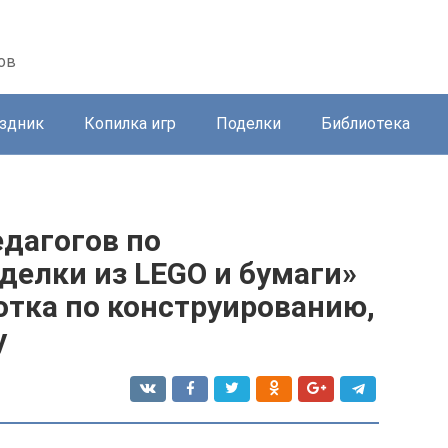
ов
здник
Копилка игр
Поделки
Библиотека
едагогов по
делки из LEGO и бумаги»
отка по конструированию,
у