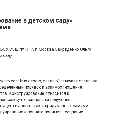
рование в детском саду»
теме
ГБОУ СОШ №1317, г. Москва Свириденко Ольга
м саду
кого construo строю, создаю) означает создание
определенный порядок и взаимоотношение
нтов. Конструирование относится к
поскольку направлено на получение
о существующих , так и придуманных самими
труированием принято понимать создание