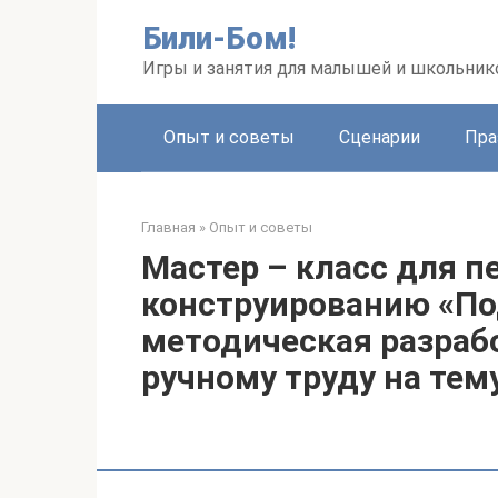
Перейти
Били-Бом!
к
контенту
Игры и занятия для малышей и школьник
Опыт и советы
Сценарии
Пра
Главная
»
Опыт и советы
Мастер – класс для п
конструированию «По
методическая разраб
ручному труду на тем