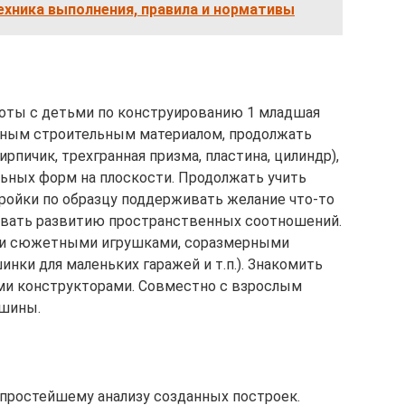
ехника выполнения, правила и нормативы
боты с детьми по конструированию 1 младшая
льным строительным материалом, продолжать
ирпичик, трехгранная призма, пластина, цилиндр),
ьных форм на плоскости. Продолжать учить
ройки по образцу поддерживать желание что-то
овать развитию пространственных соотношений.
ми сюжетными игрушками, соразмерными
ки для маленьких гаражей и т.п.). Знакомить
и конструкторами. Совместно с взрослым
ашины.
 простейшему анализу созданных построек.