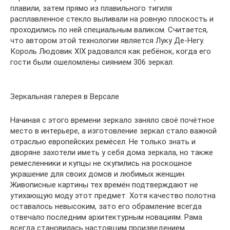
плавили, затем прямо из плавильного тигиля
расплавленное стекло выливали на ровную плоскость и
проходились по ней специальным валиком. Считается,
что автором этой технологии является Луку Де-Негу.
Король Людовик XIX радовался как ребёнок, когда его
гости были ошеломлены сиянием 306 зеркал.
Зеркальная галерея в Версале
Начиная с этого времени зеркало заняло своё почётное
место в интерьере, а изготовление зеркал стало важной
отраслью европейских ремёсел. Не только знать и
дворяне захотели иметь у себя дома зеркала, но также
ремесленники и купцы не скупились на роскошное
украшение для своих домов и любимых женщин.
Живописные картины тех времён подтверждают не
утихающую моду этот предмет. Хотя качество полотна
оставалось невысоким, зато его обрамление всегда
отвечало последним архитектурным новациям. Рама
всегда становилась настоящим произведением