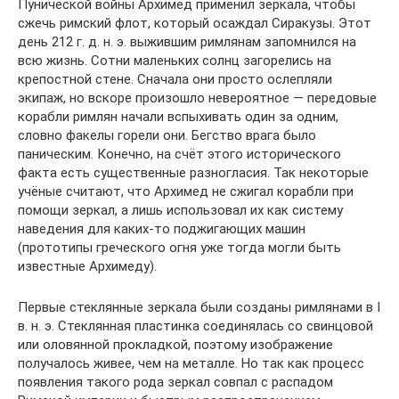
Пунической войны Архимед применил зеркала, чтобы
сжечь римский флот, который осаждал Сиракузы. Этот
день 212 г. д. н. э. выжившим римлянам запомнился на
всю жизнь. Сотни маленьких солнц загорелись на
крепостной стене. Сначала они просто ослепляли
экипаж, но вскоре произошло невероятное — передовые
корабли римлян начали вспыхивать один за одним,
словно факелы горели они. Бегство врага было
паническим. Конечно, на счёт этого исторического
факта есть существенные разногласия. Так некоторые
учёные считают, что Архимед не сжигал корабли при
помощи зеркал, а лишь использовал их как систему
наведения для каких-то поджигающих машин
(прототипы греческого огня уже тогда могли быть
известные Архимеду).
Первые стеклянные зеркала были созданы римлянами в I
в. н. э. Стеклянная пластинка соединялась со свинцовой
или оловянной прокладкой, поэтому изображение
получалось живее, чем на металле. Но так как процесс
появления такого рода зеркал совпал с распадом