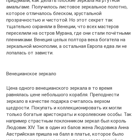
придумали, как делать плоские зеркала на ртутной
амальгаме. Получилось листовое зеркальное полотно,
которое отличалось блеском, хрустальной
прозрачностью и чистотой. Но этот секрет так
тщательно охраняли в Венеции, что всех мастеров
переселили на остров Мурана, где они стали почётными
пленниками. Венеция целых полтора века богатела на
зеркальной монополии, а остальная Европа едва ли не
лопалась от зависти.
Венецианское зеркало
Цена одного венецианского зеркала в то время
равнялась цене небольшого корабля. Преподнести
зеркало в качестве подарка считалось верхом
щедрости. Покупать и коллекционировать их могли
только богатые аристократы и королевские особы. Так
например страстным поклонником зеркал был король
Людовик XIV. Так в один из балов жена Людовика Анна
Австрийская пришла на балл в платье, которое было