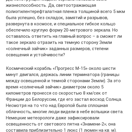
жизнеспособность. Да, светоотражающая
полиэтилентерефталатная пленка толщиной всего 5 мкм
была успешно, без складок, замятий и разрывов,
развернута в космосе, и специальное гибкое кольцо
обеспечило круглую форму 20-метрового зеркала. Но
оставалось ответить на главный вопрос – а сможет ли
такое зеркало отразить на темную сторону Земли
«солнечный зайчик» заданных размеров, степени
освещения и устойчивости?
Космический корабль «Прогресс М-15» около шести
минут двигался, держась линии терминатора (границы
между освещенной и темной сторонами Земли). За это
время «солнечный зайчик» диаметром около 5
километров пронесся со скоростью 8 км/сек от
Франции до Белоруссии, где его застал восход Солнца.
Несмотря на то что над Европой была сплошная
облачность, многие люди видели в небе вспышки света.
Немецкие метеорологи даже зафиксировали
освещенность от светового пятна «Знамени-2»; она
составила приблизительно 1 люкс (1 люмен на кв. м).