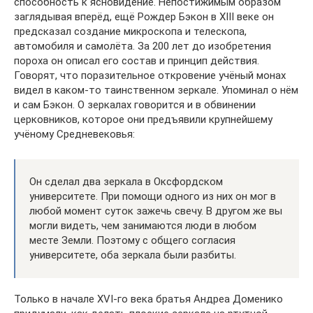
способность к ясновидение. Непостижимым образом
заглядывая вперёд, ещё Рождер Бэкон в XIII веке он
предсказал создание микроскопа и телескопа,
автомобиля и самолёта. За 200 лет до изобретения
пороха он описал его состав и принцип действия.
Говорят, что поразительное откровение учёный монах
видел в каком-то таинственном зеркале. Упоминал о нём
и сам Бэкон. О зеркалах говорится и в обвинении
церковников, которое они предъявили крупнейшему
учёному Средневековья:
Он сделал два зеркала в Оксфордском
университете. При помощи одного из них он мог в
любой момент суток зажечь свечу. В другом же вы
могли видеть, чем занимаются люди в любом
месте Земли. Поэтому с общего согласия
университете, оба зеркала были разбиты.
Только в начале XVI-го века братья Андреа Доменико