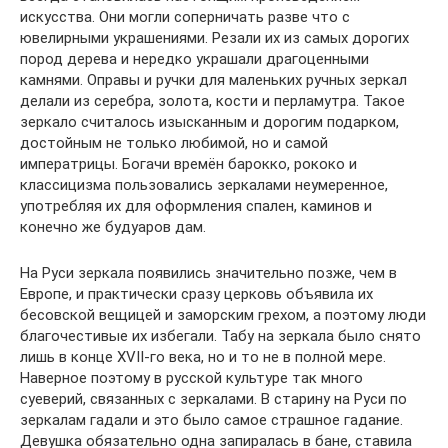
искусства. Они могли соперничать разве что с
ювелирными украшениями. Резали их из самых дорогих
пород дерева и нередко украшали драгоценными
камнями. Оправы и ручки для маленьких ручных зеркал
делали из серебра, золота, кости и перламутра. Такое
зеркало считалось изысканным и дорогим подарком,
достойным не только любимой, но и самой
императрицы. Богачи времён барокко, рококо и
классицизма пользовались зеркалами неумеренное,
употребляя их для оформления спален, каминов и
конечно же будуаров дам.
На Руси зеркала появились значительно позже, чем в
Европе, и практически сразу церковь объявила их
бесовской вещицей и заморским грехом, а поэтому люди
благочестивые их избегали. Табу на зеркала было снято
лишь в конце XVII-го века, но и то не в полной мере.
Наверное поэтому в русской культуре так много
суеверий, связанных с зеркалами. В старину на Руси по
зеркалам гадали и это было самое страшное гадание.
Девушка обязательно одна запиралась в бане, ставила