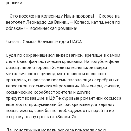
реплики:
– Это похоже на колесницу Ильи-пророка! – Скорее на
вертолет Леонардо да Винчи… – Колесо, катящееся по
облакам! – Космическая ромашка!
Читать: Самые безумные идеи НАСА
Судя по сохранившейся видеозаписи, зрелище в самом
деле было фантастически красивым. На голубом фоне
освещенной стороны Земли из маленькой искры
металлического цилиндрика, плавно и неспешно
вращаясь, вырастали восемь сверкающих серебряных
лепестков «космической ромашки». Инженеры, физики,
космические кораблестроители и другие
присутствовавшие в ЦУПе суровые романтики космоса
еще долго придумывали бы раскрывшемуся зеркалу
новые имена, если бы не необходимость перейти ко
второму этапу проекта «Знамя-2».
Да, конструкция модели зеркала показала свою