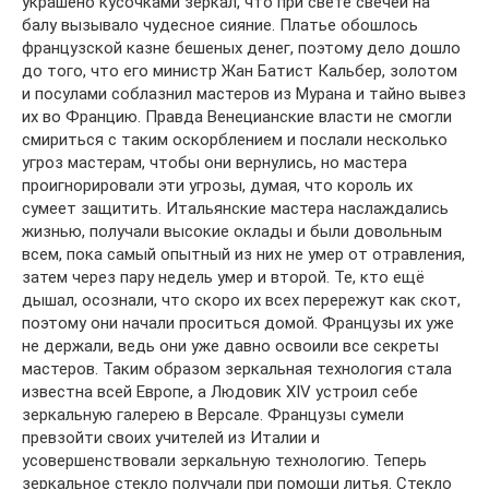
украшено кусочками зеркал, что при свете свечей на
балу вызывало чудесное сияние. Платье обошлось
французской казне бешеных денег, поэтому дело дошло
до того, что его министр Жан Батист Кальбер, золотом
и посулами соблазнил мастеров из Мурана и тайно вывез
их во Францию. Правда Венецианские власти не смогли
смириться с таким оскорблением и послали несколько
угроз мастерам, чтобы они вернулись, но мастера
проигнорировали эти угрозы, думая, что король их
сумеет защитить. Итальянские мастера наслаждались
жизнью, получали высокие оклады и были довольным
всем, пока самый опытный из них не умер от отравления,
затем через пару недель умер и второй. Те, кто ещё
дышал, осознали, что скоро их всех перережут как скот,
поэтому они начали проситься домой. Французы их уже
не держали, ведь они уже давно освоили все секреты
мастеров. Таким образом зеркальная технология стала
известна всей Европе, а Людовик XIV устроил себе
зеркальную галерею в Версале. Французы сумели
превзойти своих учителей из Италии и
усовершенствовали зеркальную технологию. Теперь
зеркальное стекло получали при помощи литья. Стекло