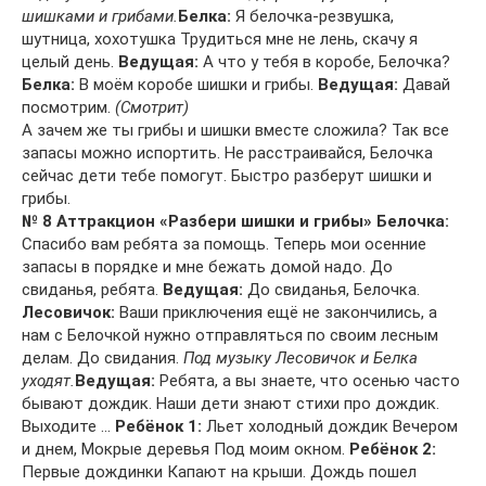
шишками и грибами.
Белка:
Я белочка-резвушка,
шутница, хохотушка Трудиться мне не лень, скачу я
целый день.
Ведущая:
А что у тебя в коробе, Белочка?
Белка:
В моём коробе шишки и грибы.
Ведущая:
Давай
посмотрим.
(Смотрит)
А зачем же ты грибы и шишки вместе сложила? Так все
запасы можно испортить. Не расстраивайся, Белочка
сейчас дети тебе помогут. Быстро разберут шишки и
грибы.
№ 8 Аттракцион «Разбери шишки и грибы»
Белочка:
Спасибо вам ребята за помощь. Теперь мои осенние
запасы в порядке и мне бежать домой надо. До
свиданья, ребята.
Ведущая:
До свиданья, Белочка.
Лесовичок:
Ваши приключения ещё не закончились, а
нам с Белочкой нужно отправляться по своим лесным
делам. До свидания.
Под музыку Лесовичок и Белка
уходят.
Ведущая:
Ребята, а вы знаете, что осенью часто
бывают дождик. Наши дети знают стихи про дождик.
Выходите …
Ребёнок 1:
Льет холодный дождик Вечером
и днем, Мокрые деревья Под моим окном.
Ребёнок 2:
Первые дождинки Капают на крыши. Дождь пошел