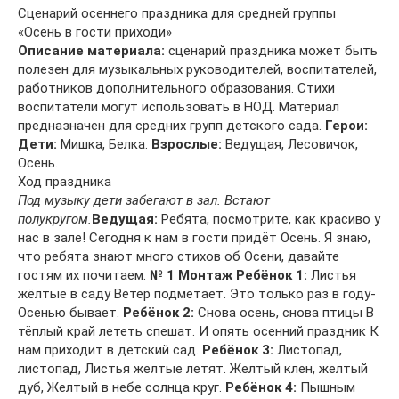
Сценарий осеннего праздника для средней группы
«Осень в гости приходи»
Описание материала:
сценарий праздника может быть
полезен для музыкальных руководителей, воспитателей,
работников дополнительного образования. Стихи
воспитатели могут использовать в НОД. Материал
предназначен для средних групп детского сада.
Герои:
Дети:
Мишка, Белка.
Взрослые:
Ведущая, Лесовичок,
Осень.
Ход праздника
Под музыку дети забегают в зал. Встают
полукругом.
Ведущая:
Ребята, посмотрите, как красиво у
нас в зале! Сегодня к нам в гости придёт Осень. Я знаю,
что ребята знают много стихов об Осени, давайте
гостям их почитаем.
№ 1 Монтаж
Ребёнок 1:
Листья
жёлтые в саду Ветер подметает. Это только раз в году-
Осенью бывает.
Ребёнок 2:
Снова осень, снова птицы В
тёплый край лететь спешат. И опять осенний праздник К
нам приходит в детский сад.
Ребёнок 3:
Листопад,
листопад, Листья желтые летят. Желтый клен, желтый
дуб, Желтый в небе солнца круг.
Ребёнок 4:
Пышным