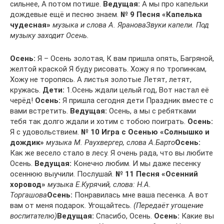
сильнее, А потом потише.
Ведущая:
А мы про капельки
дождевые ещё и песню знаем.
№ 9 Песня «Капелька
чудесная»
музыка и слова А. Яранова
Звуки капели. Под
музыку заходит Осень.
Осень:
Я – Осень золотая, К вам пришла опять, Багряной,
желтой краской Я буду рисовать. Хожу я по тропинкам,
Хожу не торопясь. А листья золотые Летят, летят,
кружась.
Дети:
1.Осень ждали целый год, Вот настал её
черёд!
Осень:
Я пришла сегодня дети Праздник вместе с
вами встретить.
Ведущая:
Осень, а мы с ребятками
тебя так долго ждали и хотим с тобою поиграть.
Осень:
Я с удовольствием.
№ 10 Игра с Осенью «Солнышко и
дождик»
музыка М. Раухвергер, слова А.Барто
Осень:
Как же весело стало в лесу. Я очень рада, что вы любите
Осень.
Ведущая:
Конечно любим. И мы даже песенку
осеннюю выучили. Послушай.
№ 11 Песня «Осенний
хоровод»
музыка Е.Курячий, слова: Н.А.
Торгашова
Осень:
Понравилась мне ваша песенка. А вот
вам от меня подарок. Угощайтесь.
(Передаёт угощение
воспитателю)
Ведущая:
Спасибо, Осень.
Осень:
Какие вы