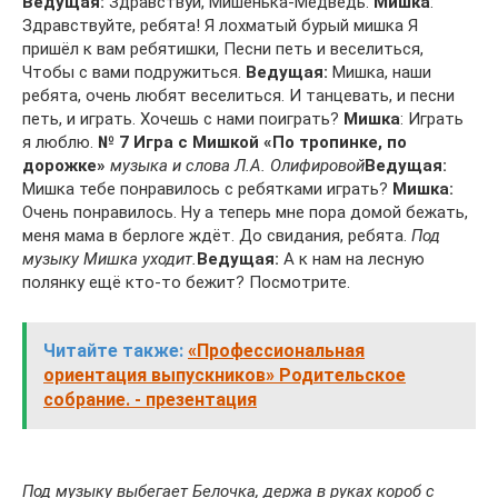
Ведущая:
Здравствуй, Мишенька-Медведь.
Мишка
:
Здравствуйте, ребята! Я лохматый бурый мишка Я
пришёл к вам ребятишки, Песни петь и веселиться,
Чтобы с вами подружиться.
Ведущая:
Мишка, наши
ребята, очень любят веселиться. И танцевать, и песни
петь, и играть. Хочешь с нами поиграть?
Мишка
: Играть
я люблю.
№ 7 Игра с Мишкой «По тропинке, по
дорожке»
музыка и слова Л.А. Олифировой
Ведущая:
Мишка тебе понравилось с ребятками играть?
Мишка:
Очень понравилось. Ну а теперь мне пора домой бежать,
меня мама в берлоге ждёт. До свидания, ребята.
Под
музыку Мишка уходит.
Ведущая:
А к нам на лесную
полянку ещё кто-то бежит? Посмотрите.
Читайте также:
«Профессиональная
ориентация выпускников» Родительское
собрание. - презентация
Под музыку выбегает Белочка, держа в руках короб с