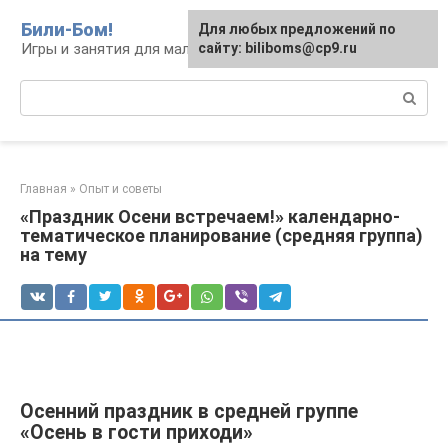
Перейти
Били-Бом!
Для любых предложений по
к
Игры и занятия для малышей и школьников
сайту: biliboms@cp9.ru
контенту
Поиск:
Главная
»
Опыт и советы
«Праздник Осени встречаем!» календарно-
тематическое планирование (средняя группа)
на тему
Осенний праздник в средней группе
«Осень в гости приходи»