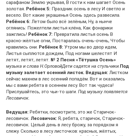
сарафаном Землю укрывая, В гости к нам шагает Осень
золотая.
Ребёнок 5:
Праздник осень в лесу И светло и
весело. Вот какие украшенья Осень здесь развесила.
Ребёнок 6:
Летом было всё зелёным, Ну, а нынче
оглянись: Пожелтели листья клёна, Как фонарики
зажглись!
Ребёнок 7:
Превратила листья осень В
красно-жёлтые огни, Постаралась очень-очень, Чтобы
нравились они.
Ребёнок 8:
Утром мы во двор идем,
Листья сыплются дождем, Под ногами шелестят И
летят, летят, летят.
№ 2 Песня «Тётушка Осень»
музыка и слова Н.Орловой
Дети садятся на стульчики.
Под
музыку залетает осенний листок.
Ведущая:
Листком
сейчас махнем в лес осенний попадём. Вот и оказались
мы с вами ребята в осеннем лесу. Вот так чудеса!
Прислушайтесь, это чьи-то шаги.
Под музыку появляется
Лесовичок.
Ведущая:
Ребятки, посмотрите, это же Старичок-
лесовичок.
Лесовичок:
Я, ребята, старичок, Старичок-
лесовичок. Целый день в лесу брожу, за порядком я
слежу. Сколько в лесу листочков: красных, жёлтых,