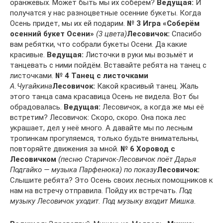
оранжевых. Может быть мы их соберём?
Ведущая:
И
получатся у нас разноцветные осенние букеты. Когда
Осень придет, мы их ей подарим.
№ 3 Игра «Соберём
осенний букет Осени»
(3 цвета)
Лесовичок:
Спасибо
вам ребятки, что собрали букеты Осени. Да какие
красивые.
Ведущая:
Листочки в руки мы возьмёт и
танцевать с ними пойдём. Вставайте ребята на танец с
листочками.
№ 4 Танец с листочками
А.Чугайкина
Лесовичок:
Какой красивый танец. Жаль
этого танца сама красавица Осень не видела. Вот бы
обрадовалась.
Ведущая:
Лесовичок, а когда же мы её
встретим? Лесовичок: Скоро, скоро. Она пока лес
украшает, дел у неё много. А давайте мы по лесным
тропинкам прогуляемся, только будьте внимательны,
повторяйте движения за мной.
№ 6 Хоровод с
Лесовичком
(песню Старичок-Лесовичок поёт Дарья
Подгайко — музыка Парфенюка) по показу
Лесовичок:
Слышите ребята? Это Осень своих лесных помощников к
нам на встречу отправила. Пойду их встречать.
Под
музыку Лесовичок уходит. Под музыку входит Мишка.