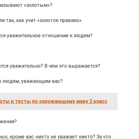
 называют «золотым»?
и так, как учит «золотое правило».
тся уважительное отношение к людям?
ятся уважительно? В чём это выражается?
к людям, уважающим вас?
оты и тесты по окружающему миру 2 класс
ажения?
рых, кроме вас никто не уважает никто? За что