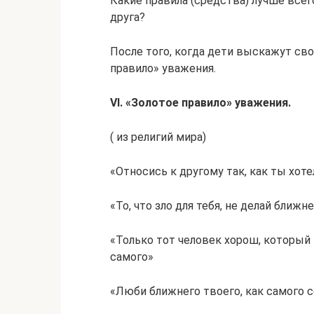
Какие правила (средства) лучше все
друга?
После того, когда дети выскажут св
правило» уважения.
VI
. «Золотое правило» уважения.
( из религий мира)
«Относись к другому так, как ты хоте
«То, что зло для тебя, не делай ближ
«Только тот человек хорош, который н
самого»
«Люби ближнего твоего, как самого с