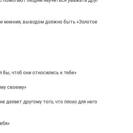
го помогают людям научиться уважать друг
ои мнения, выводом должно быть «Золотое
л бы, чтоб они относились к тебе»
нему своему»
е делает другому того, что плохо для него
ебя»