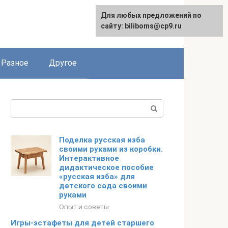
Для любых предложений по
сайту: biliboms@cp9.ru
Разное
Другое
Поиск:
Поделка русская изба
своими руками из коробки.
Интерактивное
дидактическое пособие
«русская изба» для
детского сада своими
руками
Опыт и советы
Игры-эстафеты для детей старшего