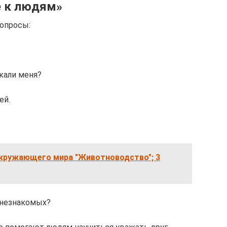
е к людям»
вопросы:
ажали меня?
ей.
окружающего мира "Животноводство"; 3
 незнакомых?