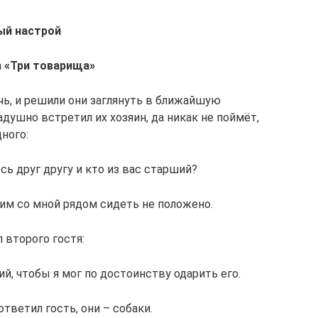
ный настрой
а
«Три товарища»
чь, и решили они заглянуть в ближайшую
душно встретил их хозяин, да никак не поймёт,
дного:
сь друг другу и кто из вас старший?
— им со мной рядом сидеть не положено.
 второго гостя:
ий, чтобы я мог по достоинству одарить его.
ответил гость, они – собаки.