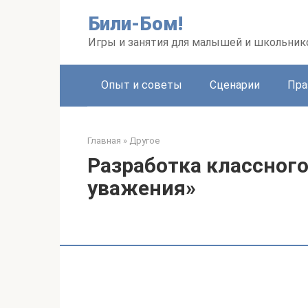
Перейти
Били-Бом!
к
контенту
Игры и занятия для малышей и школьник
Опыт и советы
Сценарии
Пра
Главная
»
Другое
Разработка классного
уважения»