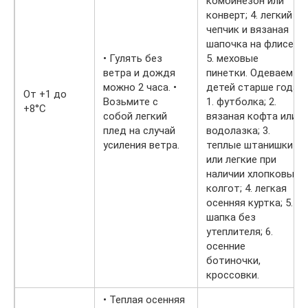
комбинезон или
конверт; 4. легкий
чепчик и вязаная
шапочка на флисе;
• Гулять без
5. меховые
ветра и дождя
пинетки. Одеваем
можно 2 часа. •
детей старше года:
От +1 до
Возьмите с
1. футболка; 2.
+8°С
собой легкий
вязаная кофта или
плед на случай
водолазка; 3.
усиления ветра.
теплые штанишки
или легкие при
наличии хлопковых
колгот; 4. легкая
осенняя куртка; 5.
шапка без
утеплителя; 6.
осенние
ботиночки,
кроссовки.
• Теплая осенняя