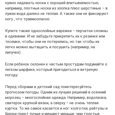
нужно надевать носки с хорошей впитываемостью,
например, плотные носки из хлопка плюс шерстяные – в
лужах вода далеко не теплая. А также они не фиксируют
ногу , что травмоопасно.
Купите также однослойные варежки – перчатки сложны
в одевании. И не забудьте прикрепить их к резинке или
тесемке, чтобы они не потерялись, но так чтобы их
легко можно вытащить и посушить (например, на
липучке).
Если ребенок склонен к частым простудам подумайте о
легком шарфике, который пригодиться в ветреную
погоду.
Перед сборами в детский сад поинтересуйтесь
прогнозом погоды. Одним из лучших решений в осенний
морозец – многослойная одежда. Например, водолазка,
свитерок крупной вязки, а сверху – не очень теплая
куртка. То же самое касается и ног: колготки, рейтузы и
брюки греют лучше и мешают меньше, чем толстые