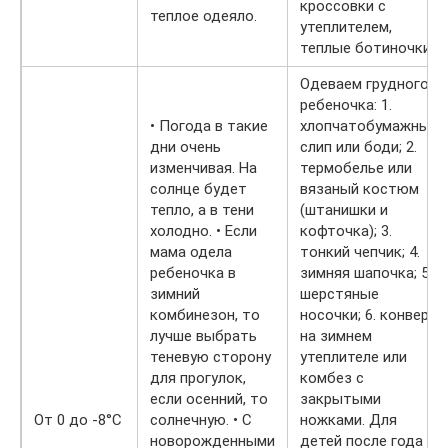
кроссовки с
теплое одеяло.
утеплителем,
теплые ботиночки.
Одеваем грудного
ребеночка: 1.
• Погода в такие
хлопчатобумажные
дни очень
слип или боди; 2.
изменчивая. На
термобелье или
солнце будет
вязаный костюм
тепло, а в тени
(штанишки и
холодно. • Если
кофточка); 3.
мама одела
тонкий чепчик; 4.
ребеночка в
зимняя шапочка; 5.
зимний
шерстяные
комбинезон, то
носочки; 6. конверт
лучше выбрать
на зимнем
теневую сторону
утеплителе или
для прогулок,
комбез с
если осенний, то
закрытыми
От 0 до -8°С
солнечную. • С
ножками. Для
новорожденными
детей после года