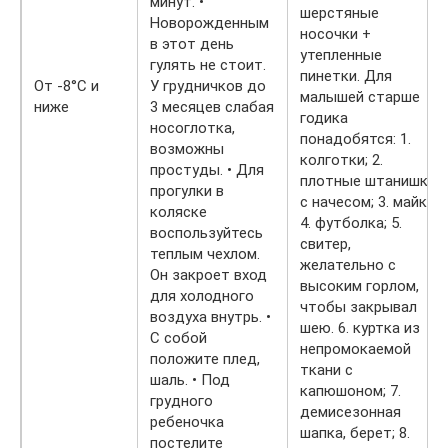
минут. •
шерстяные
Новорожденным
носочки +
в этот день
утепленные
гулять не стоит.
пинетки. Для
От -8°С и
У грудничков до
малышей старше
ниже
3 месяцев слабая
годика
носоглотка,
понадобятся: 1.
возможны
колготки; 2.
простуды. • Для
плотные штанишки
прогулки в
с начесом; 3. майка;
коляске
4. футболка; 5.
воспользуйтесь
свитер,
теплым чехлом.
желательно с
Он закроет вход
высоким горлом,
для холодного
чтобы закрывал
воздуха внутрь. •
шею. 6. куртка из
С собой
непромокаемой
положите плед,
ткани с
шаль. • Под
капюшоном; 7.
грудного
демисезонная
ребеночка
шапка, берет; 8.
постелите