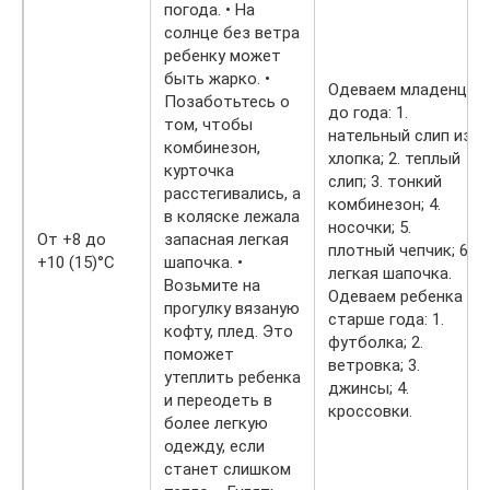
погода. • На
солнце без ветра
ребенку может
быть жарко. •
Одеваем младенца
Позаботьтесь о
до года: 1.
том, чтобы
нательный слип из
комбинезон,
хлопка; 2. теплый
курточка
слип; 3. тонкий
расстегивались, а
комбинезон; 4.
в коляске лежала
носочки; 5.
От +8 до
запасная легкая
плотный чепчик; 6.
+10 (15)°С
шапочка. •
легкая шапочка.
Возьмите на
Одеваем ребенка
прогулку вязаную
старше года: 1.
кофту, плед. Это
футболка; 2.
поможет
ветровка; 3.
утеплить ребенка
джинсы; 4.
и переодеть в
кроссовки.
более легкую
одежду, если
станет слишком