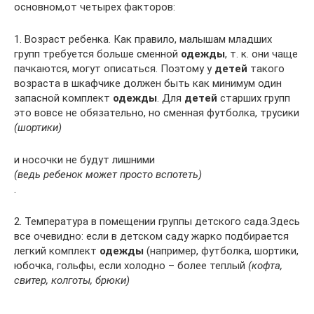
основном,от четырех факторов:
1. Возраст ребенка. Как правило, малышам младших
групп требуется больше сменной
одежды
, т. к. они чаще
пачкаются, могут описаться. Поэтому у
детей
такого
возраста в шкафчике должен быть как минимум один
запасной комплект
одежды
. Для
детей
старших групп
это вовсе не обязательно, но сменная футболка, трусики
(шортики)
и носочки не будут лишними
(ведь ребенок может просто вспотеть)
.
2. Температура в помещении группы детского сада.Здесь
все очевидно: если в детском саду жарко подбирается
легкий комплект
одежды
(например, футболка, шортики,
юбочка, гольфы, если холодно – более теплый
(кофта,
свитер, колготы, брюки)
.