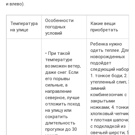
и влево).
Особенности
Температура
Какие вещи
погодных
на улице
приобретать
условий
Ребенка нужно
одеть теплее. Для
• При такой
новорожденных
температуре
подойдет
возможен ветер,
следующий набор:
даже снег. Если
1. тонкое боди; 2.
его порывы
утепленный слип; 3.
сильные, а
зимний
направление
комбинезончик с
северное, лучше
закрытыми
отложить поход
ножками; 4. тонкий
на улицу или
хлопковый чепчик
сократить
+ плотная шапочка
длительность
с подкладкой из
прогулки до 30
овечьей шерсти; 5.