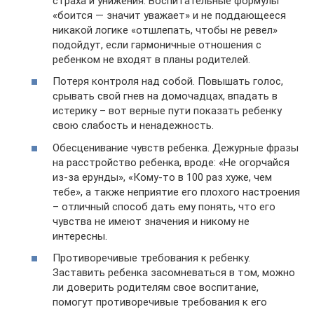
страха и унижения. Воспитательные формулы
«боится — значит уважает» и не поддающееся
никакой логике «отшлепать, чтобы не ревел»
подойдут, если гармоничные отношения с
ребенком не входят в планы родителей.
Потеря контроля над собой. Повышать голос,
срывать свой гнев на домочадцах, впадать в
истерику – вот верные пути показать ребенку
свою слабость и ненадежность.
Обесценивание чувств ребенка. Дежурные фразы
на расстройство ребенка, вроде: «Не огорчайся
из-за ерунды», «Кому-то в 100 раз хуже, чем
тебе», а также неприятие его плохого настроения
– отличный способ дать ему понять, что его
чувства не имеют значения и никому не
интересны.
Противоречивые требования к ребенку.
Заставить ребенка засомневаться в том, можно
ли доверить родителям свое воспитание,
помогут противоречивые требования к его