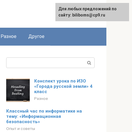
Для любых предложений по
сайту: biliboms@cp9.ru
Разное
Другое
Поиск:
Конспект урока по ИЗО
«Города русской земли» 4
класс
Разное
Классный час по информатике на
тему: «Информационная
безопасность»
Опыт и советы