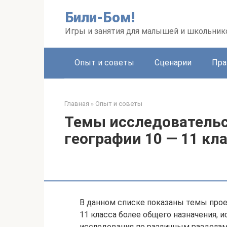
Перейти
Били-Бом!
к
контенту
Игры и занятия для малышей и школьник
Опыт и советы
Сценарии
Пра
Главная
»
Опыт и советы
Темы исследовательс
географии 10 — 11 кл
В данном списке показаны темы проекто
11 класса более общего назначения,
исследования по различным разделам 