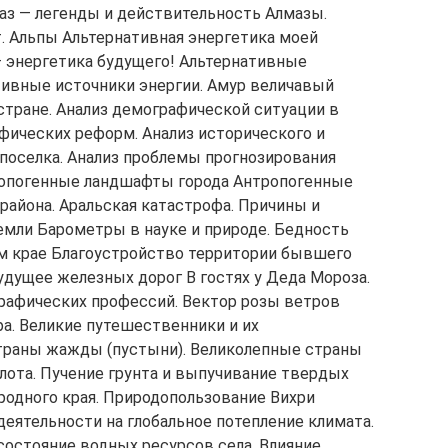
аз — легенды и действительность Алмазы.
. Альпы Альтернативная энергетика моей
— энергетика будущего! Альтернативные
тивные источники энергии. Амур величавый
стране. Анализ демографической ситуации в
фических реформ. Анализ исторического и
поселка. Анализ проблемы прогнозирования
ропогенные ландшафты города Антропогенные
района. Аральская катастрофа. Причины и
мли Барометры в науке и природе. Бедность
ем крае Благоустройство территории бывшего
удущее железных дорог В гостях у Деда Мороза.
рафических профессий. Вектор розы ветров
ра. Великие путешественники и их
страны жажды (пустыни). Великолепные страны
лота. Пучение грунта и выпучивание твердых
родного края. Природопользование Вихри
еятельности на глобальное потепление климата.
состояние водных ресурсов села. Влияние