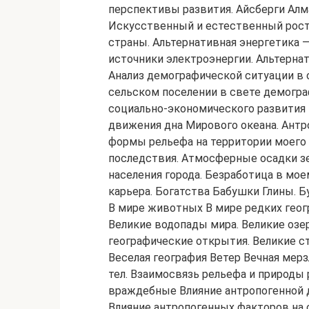
перспективы развития. Айсберги Алм
Искусственный и естественный рост
страны. Альтернативная энергетика 
источники электроэнергии. Альтерна
Анализ демографической ситуации в 
сельском поселении в свете демогра
социально-экономического развития 
движения дна Мирового океана. Ант
формы рельефа на территории моего 
последствия. Атмосферные осадки зе
населения города. Безработица в мо
карьера. Богатства Бабушки Глины. Б
В мире животных В мире редких геог
Великие водопады мира. Великие озе
географические открытия. Великие 
Веселая география Ветер Вечная мерз
тел. Взаимосвязь рельефа и природы 
враждебные Влияние антропогенной д
Влияние антропогенных факторов на 