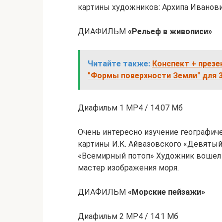
картины художников: Архипа Иванови
ДИАФИЛЬМ
«Рельеф в живописи»
Читайте также:
Конспект + през
"Формы поверхности Земли" для 3
Диафильм 1 MP4 / 14.07 Мб
Очень интересно изучение географич
картины И.К. Айвазовского «Девятый 
«Всемирный потоп» Художник вошел 
мастер изображения моря.
ДИАФИЛЬМ
«Морские пейзажи»
Диафильм 2 MP4 / 14.1 Мб