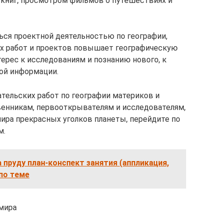
книг, просмотром фильмов о путешествиях и
ся проектной деятельностью по географии,
их работ и проектов повышает географическую
ерес к исследованиям и познанию нового, к
ой информации.
тельских работ по географии материков и
венникам, первооткрывателям и исследователям,
ира прекрасных уголков планеты, перейдите по
м.
а пруду план-конспект занятия (аппликация,
 по теме
 мира