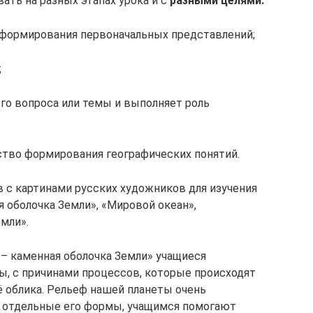
ать на разных этапах урока и с
разными целями:
 формирования первоначальных представлений;
;
го вопроса или темы и выполняет роль
дство формирования географических понятий.
с картинами русских художников для изучения
я оболочка Земли», «Мировой океан»,
мли».
– каменная оболочка Земли» учащиеся
ы, с причинами процессов, которые происходят
ё облика. Рельеф нашей планеты очень
ть отдельные его формы, учащимся помогают