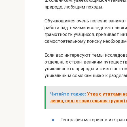
школьникам, увлекающимся чтением 
природе, любящим походы.
Обучающимся очень полезно занимать
работа над темами исследовательск
грамотность учащихся, прививает инт
самостоятельному поиску необходим
Если вас интересуют темы исследова
отдельных стран, великим путешест
уникальность природы и животного м
уникальным ссылкам ниже к раздела
Читайте также:
Утка с утятами н
лепка, подготовительная группа)
География материков и стран