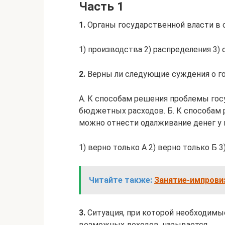
Часть 1
1.
Органы государственной власти в
1) производства 2) распределения 3) 
2.
Верны ли следующие суждения о г
А. К способам решения проблемы го
бюджетных расходов. Б. К способам
можно отнести одалживание денег у 
1) верно только А 2) верно только Б
Читайте также:
Занятие-импровиз
3.
Ситуация, при которой необходимы
возможных доходов, называется