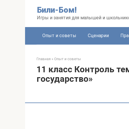
Перейти
Били-Бом!
к
контенту
Игры и занятия для малышей и школьник
Опыт и советы
Сценарии
Пра
Главная
»
Опыт и советы
11 класс Контроль т
государство»