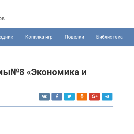
ов
здник
Копилка игр
Поделки
Библиотека
емы№8 «Экономика и