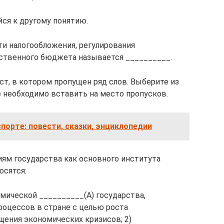
йся к другому понятию.
ти налогообложения, регулирования
рственного бюджета называется __________.
т, в котором пропущен ряд слов. Выберите из
е необходимо вставить на место пропусков.
спорте: повести, сказки, энциклопедии
м государства как основного института
осятся:
ической __________(А) государства,
роцессов в стране с целью роста
щения экономических кризисов; 2)