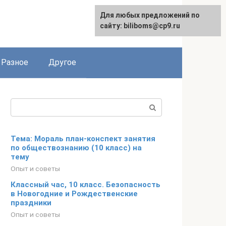
Для любых предложений по
сайту: biliboms@cp9.ru
Разное
Другое
Поиск:
Тема: Мораль план-конспект занятия
по обществознанию (10 класс) на
тему
Опыт и советы
Классный час, 10 класс. Безопасность
в Новогодние и Рождественские
праздники
Опыт и советы