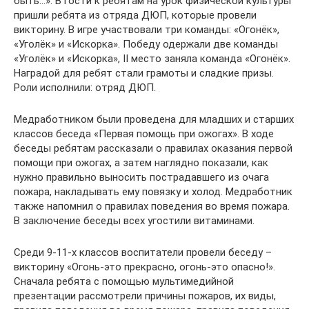
быть…». В гости к ребятам на урок физической культуры
пришли ребята из отряда ДЮП, которые провели
викторину. В игре участвовали три команды: «Огонёк»,
«Уголёк» и «Искорка». Победу одержали две команды
«Уголёк» и «Искорка», II место заняла команда «Огонёк».
Наградой для ребят стали грамоты и сладкие призы.
Роли исполнили: отряд ДЮП.
Медработником были проведена для младших и старших
классов беседа «Первая помощь при ожогах». В ходе
беседы ребятам рассказали о правилах оказания первой
помощи при ожогах, а затем наглядно показали, как
нужно правильно выносить пострадавшего из очага
пожара, накладывать ему повязку и холод. Медработник
также напомнил о правилах поведения во время пожара.
В заключение беседы всех угостили витаминами.
Среди 9-11-х классов воспитатели провели беседу –
викторину «Огонь-это прекрасно, огонь-это опасно!».
Сначала ребята с помощью мультимедийной
презентации рассмотрели причины пожаров, их виды,