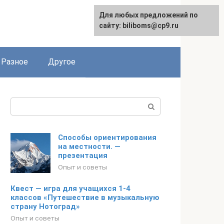
Для любых предложений по
сайту: biliboms@cp9.ru
Разное
Другое
Поиск:
Способы ориентирования
на местности. —
презентация
Опыт и советы
Квест — игра для учащихся 1-4
классов «Путешествие в музыкальную
страну Нотоград»
Опыт и советы