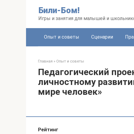
Перейти
Били-Бом!
к
контенту
Игры и занятия для малышей и школьник
Опыт и советы
Сценарии
Пра
Главная
»
Опыт и советы
Педагогический прое
личностному развити
мире человек»
Рейтинг