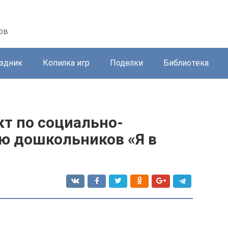
ов
здник
Копилка игр
Поделки
Библиотека
кт по социально-
ю дошкольников «Я в