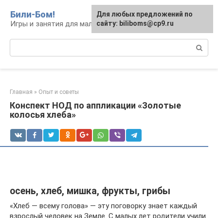
Перейти
Били-Бом!
Для любых предложений по
к
Игры и занятия для малышей и школьников
сайту: biliboms@cp9.ru
контенту
Поиск:
Главная
»
Опыт и советы
Конспект НОД по аппликации «Золотые
колосья хлеба»
осень, хлеб, мишка, фрукты, грибы
«Хлеб — всему голова» — эту поговорку знает каждый
взрослый человек на Земле. C малых лет родители учили