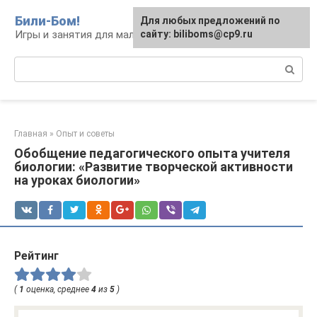
Перейти
Били-Бом!
Для любых предложений по
к
Игры и занятия для малышей и школьников
сайту: biliboms@cp9.ru
контенту
Поиск:
Главная
»
Опыт и советы
Обобщение педагогического опыта учителя
биологии: «Развитие творческой активности
на уроках биологии»
Рейтинг
(
1
оценка, среднее
4
из
5
)