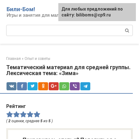
Перейти
Били-Бом!
Для любых предложений по
к
Игры и занятия для малышей и школьников
сайту: biliboms@cp9.ru
контенту
Поиск:
Главная
»
Опыт и советы
Тематический материал для средней группы.
Лексическая тема: «Зима»
Рейтинг
(
2
оценки, среднее
5
из
5
)