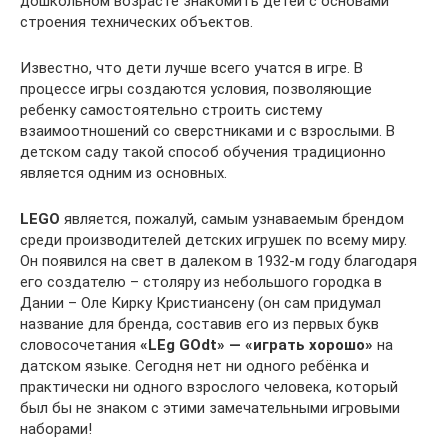
дошкольном возрасте знакомить детей с основами
строения технических объектов.
Известно, что дети лучше всего учатся в игре. В
процессе игры создаются условия, позволяющие
ребенку самостоятельно строить систему
взаимоотношений со сверстниками и с взрослыми. В
детском саду такой способ обучения традиционно
является одним из основных.
LEGO
является, пожалуй, самым узнаваемым брендом
среди производителей детских игрушек по всему миру.
Он появился на свет в далеком в 1932-м году благодаря
его создателю – столяру из небольшого городка в
Дании – Оле Кирку Кристиансену (он сам придумал
название для бренда, составив его из первых букв
словосочетания
«LEg GОdt» — «играть хорошо»
на
датском языке. Сегодня нет ни одного ребёнка и
практически ни одного взрослого человека, который
был бы не знаком с этими замечательными игровыми
наборами!