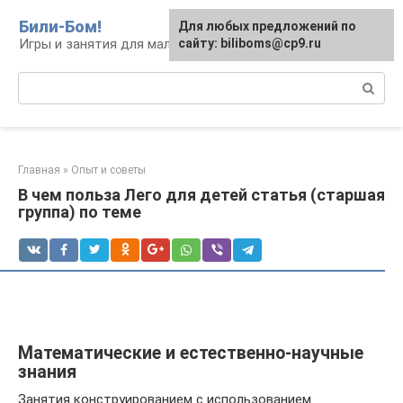
Перейти
Били-Бом!
Для любых предложений по
к
Игры и занятия для малышей и школьников
сайту: biliboms@cp9.ru
контенту
Поиск:
Главная
»
Опыт и советы
В чем польза Лего для детей статья (старшая
группа) по теме
Математические и естественно-научные
знания
Занятия конструированием с использованием