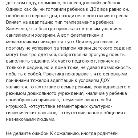
детском саду, возможно, он «несадовский» ребенок.
Однако как бы ни готовили ребенка к ДОУ, все равно он,
особенно в первые дни, находится в состоянии стресса.
Влияет на адаптацию тип темперамента ребенка.
Замечено, что быстро привыкают к новым условиям
сангвиники и холерики. А вот флегматикам и
меланхоликам приходится туго. Они медлительны и
поэтому не успевают за темпом жизни детского сада: не
могут быстро одеться, собраться на прогулку, поесть,
выполнить задание. Их часто подгоняют, причем не
только в садике, но и дома тоже, не давая возможность
побыть с собой. Практика показывает, что основными
причинами тяжелой адаптации к условиям ДОУ
являются: -отсутствие в семье режима, совпадающего с
режимом дошкольного учреждения, -наличие у ребенка
своеобразных привычек, -неумение занять себя
игрушкой, -отсутствие элементарных культурно-
гигиенических навыков, -отсутствие навыка общения с
незнакомыми людьми.
Не делайте ошибок К сожалению, иногда родители