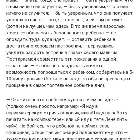
мама; — знать, когда она придет; — быть уверенным, что
с ним ничего не случится; — быть уверенным, что с ней
ничего не случится; — быть уверенным, что она получает
удовольствие от того, что делает, и ей там не хуже
(хотя и не лучше), чем здесь. В то же время взрослый
хочет: — обеспечить безопасность ребенка; — не
опоздать туда, куда идет; — оставить ребенка в
достаточно хорошем настроении; — вернувшись,
увидеть радость встречи в глазах своего малыша.
Постараемся совместить эти пожелания в одной
стратегии. — Чтобы не опаздывать и иметь
возможность попрощаться с ребенком, соберитесь на 5-
10 минут раньше (больше не надо, чтобы не превращать
прощание в самостоятельное событие дня).
— Скажите честно ребенку, куда и зачем вы идете
(только очень просто, например: «Я иду в
парикмахерскую стричь волосы», или «Я иду на работу
печатать на компьютере», или «Я иду к тете Лене пить
чай»). Не бойтесь, что ребенок не поймет слов:
спокойная, открытая интонация подскажет ему, что —
то место, куда идет мама, достаточно хорошее, и дело,