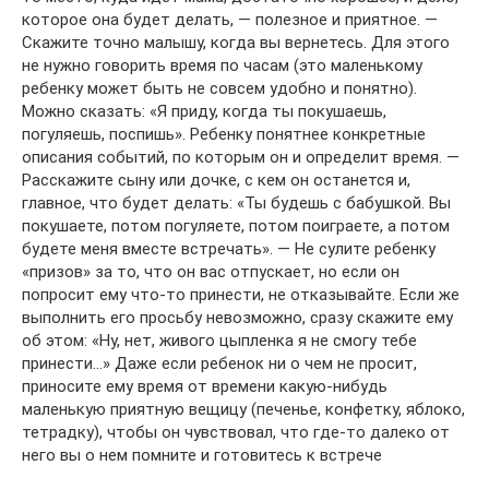
которое она будет делать, — полезное и приятное. —
Скажите точно малышу, когда вы вернетесь. Для этого
не нужно говорить время по часам (это маленькому
ребенку может быть не совсем удобно и понятно).
Можно сказать: «Я приду, когда ты покушаешь,
погуляешь, поспишь». Ребенку понятнее конкретные
описания событий, по которым он и определит время. —
Расскажите сыну или дочке, с кем он останется и,
главное, что будет делать: «Ты будешь с бабушкой. Вы
покушаете, потом погуляете, потом поиграете, а потом
будете меня вместе встречать». — Не сулите ребенку
«призов» за то, что он вас отпускает, но если он
попросит ему что-то принести, не отказывайте. Если же
выполнить его просьбу невозможно, сразу скажите ему
об этом: «Ну, нет, живого цыпленка я не смогу тебе
принести…» Даже если ребенок ни о чем не просит,
приносите ему время от времени какую-нибудь
маленькую приятную вещицу (печенье, конфетку, яблоко,
тетрадку), чтобы он чувствовал, что где-то далеко от
него вы о нем помните и готовитесь к встрече