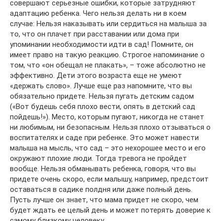
совершают серьезные ошибки, которые затрудняют
адаптацию ребенка. Чего нельзя делать ни в коем
случае: Нельзя наказывать или сердиться на малыша за
то, что он плачет при расставании или дома при
упоминании необходимости идти в сад! Помните, он
имеет право на такую реакцию. Строгое напоминание о
том, что «он обещал не плакать», – тоже абсолютно не
эффективно. Дети этого возраста еще не умеют
«держать слово». Лучше еще раз напомните, что вы
обязательно придете. Нельзя пугать детским садом
(«Вот будешь себя плохо вести, опять в детский сад
пойдешь!»). Место, которым пугают, никогда не станет
ни любимым, ни безопасным. Нельзя плохо отзываться о
воспитателях и саде при ребенке. Это может навести
малыша на мысль, что сад – это нехорошее место и его
окружают плохие люди. Тогда тревога не пройдет
вообще. Нельзя обманывать ребенка, говоря, что вы
придете очень скоро, если малышу, например, предстоит
оставаться в садике полдня или даже полный день.
Пусть лучше он знает, что мама придет не скоро, чем
будет ждать ее целый день и может потерять доверие к
самому близкому человеку.