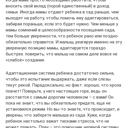
когда маме просто необходимо работать, чтобы
вносить свой вклад (порой единственный) в доход
семьи. Иногда мамы отдают ребенка в сад раньше, чем
выходят на работу, чтобы помочь ему адаптироваться,
забирая пораньше, если это будет нужно. Чем меньше у
мамы сомнений в целесообразности посещения сада,
тем больше уверенности, что ребенок рано или поздно
обязательно справится. И малыш, реагируя именно на эту
уверенную позицию мамы, адаптируется гораздо
быстрее. поверить, что малыш на самом деле вовсе не
«слабое» создание.
Адаптационная система ребенка достаточно сильна,
чтобы это испытание выдержать, даже если слезы
текут рекой. Парадоксально, но факт: хорошо, что кроха
плачет! Поверьте, у него настоящее горе, ведь он
расстается с самым дорогим человеком – с вами! Он
пока не знает, что вы обязательно придете, еще не
установился режим. Но вы-то знаете, что происходит, и
уверены, что заберете малыша из сада. Хуже, когда
ребенок настолько зажат тисками стресса, что не
может плакать. Плач – это помощник нервной системы,