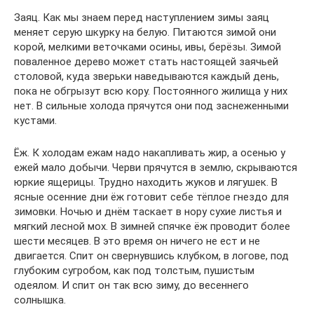
Заяц. Как мы знаем перед наступлением зимы заяц
меняет серую шкурку на белую. Питаются зимой они
корой, мелкими веточками осины, ивы, берёзы. Зимой
поваленное дерево может стать настоящей заячьей
столовой, куда зверьки наведываются каждый день,
пока не обгрызут всю кору. Постоянного жилища у них
нет. В сильные холода прячутся они под заснеженными
кустами.
Ёж. К холодам ежам надо накапливать жир, а осенью у
ежей мало добычи. Черви прячутся в землю, скрываются
юркие ящерицы. Трудно находить жуков и лягушек. В
ясные осенние дни ёж готовит себе тёплое гнездо для
зимовки. Ночью и днём таскает в нору сухие листья и
мягкий лесной мох. В зимней спячке ёж проводит более
шести месяцев. В это время он ничего не ест и не
двигается. Спит он свернувшись клубком, в логове, под
глубоким сугробом, как под толстым, пушистым
одеялом. И спит он так всю зиму, до весеннего
солнышка.