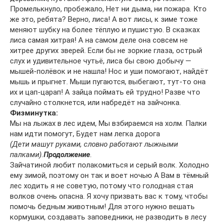
Промелькнуло, пробежало, Нет ни дыма, ни пожара. Кто
же это, ребята? Верно, лиса! А вот лисы, к зиме тоже
меняют шубку на более тёплую и пушистую. В сказках
лиса самая хитрая! А на самом деле она совсем не
хитрее других зверей. Если бы не зоркие глаза, острый
слух и удивительное чутьё, лиса бы свою добычу —
мышей-полёвок и не нашла! Нос и уши помогают, найдёт
мышь и прыгнет. Мыши пугаются, выбегают, тут-то она
их и цап-царап! А зайца поймать ей трудно! Разве что
случайно столкнется, или набредёт на зайчонка.
Физминутка:
Мы на лыжах в лес идем, Мы взбираемся на холм. Палки
нам идти помогут, Будет нам легка дорога
(Дети машут руками, словно работают лыжными
палками).
Продолжение
.
Зайчатиной любит полакомиться и серый волк. Холодно
ему зимой, поэтому он так и воет ночью А Вам в тёмный
лес ходить я не советую, потому что голодная стая
волков очень опасна. Я хочу призвать вас к тому, чтобы
помочь бедным животным! Для этого нужно вешать
кормушки, создавать заповедники, не разводить в лесу