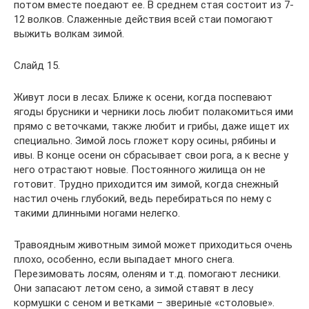
потом вместе поедают ее. В среднем стая состоит из 7-
12 волков. Слаженные действия всей стаи помогают
выжить волкам зимой.
Слайд 15.
Живут лоси в лесах. Ближе к осени, когда поспевают
ягоды брусники и черники лось любит полакомиться ими
прямо с веточками, также любит и грибы, даже ищет их
специально. Зимой лось гложет кору осины, рябины и
ивы. В конце осени он сбрасывает свои рога, а к весне у
него отрастают новые. Постоянного жилища он не
готовит. Трудно приходится им зимой, когда снежный
настил очень глубокий, ведь перебираться по нему с
такими длинными ногами нелегко.
Травоядным животным зимой может приходиться очень
плохо, особенно, если выпадает много снега.
Перезимовать лосям, оленям и т.д. помогают лесники.
Они запасают летом сено, а зимой ставят в лесу
кормушки с сеном и ветками – звериные «столовые».