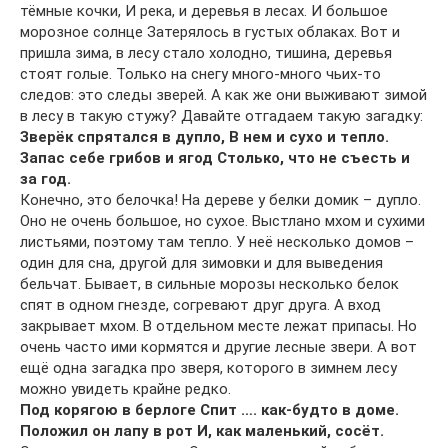
тёмные кочки, И река, и деревья в лесах. И большое
морозное солнце Затерялось в густых облаках. Вот и
пришла зима, в лесу стало холодно, тишина, деревья
стоят голые. Только на снегу много-много чьих-то
следов: это следы зверей. А как же они выживают зимой
в лесу в такую стужу? Давайте отгадаем такую загадку:
Зверёк спрятался в дупло, В нем и сухо и тепло.
Запас себе грибов и ягод Столько, что не съесть и
за год.
Конечно, это белочка! На дереве у белки домик – дупло.
Оно не очень большое, но сухое. Выстлано мхом и сухими
листьями, поэтому там тепло. У неё несколько домов –
один для сна, другой для зимовки и для выведения
бельчат. Бывает, в сильные морозы несколько белок
спят в одном гнезде, согревают друг друга. А вход
закрывает мхом. В отдельном месте лежат припасы. Но
очень часто ими кормятся и другие лесные звери. А вот
ещё одна загадка про зверя, которого в зимнем лесу
можно увидеть крайне редко.
Под корягою в берлоге Спит …. как-будто в доме.
Положил он лапу в рот И, как маленький, сосёт.