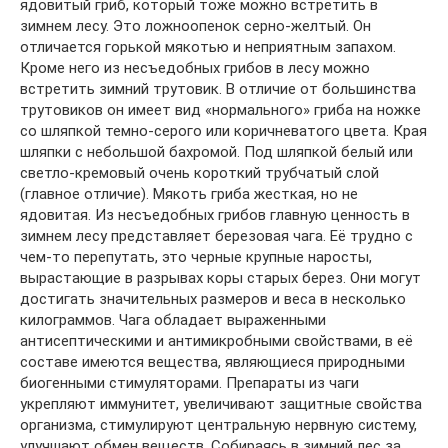
ядовитый гриб, который тоже можно встретить в
зимнем лесу. Это ложноопенок серно-желтый. Он
отличается горькой мякотью и неприятным запахом.
Кроме него из несъедобных грибов в лесу можно
встретить зимний трутовик. В отличие от большинства
трутовиков он имеет вид «нормального» гриба на ножке
со шляпкой темно-серого или коричневатого цвета. Края
шляпки с небольшой бахромой. Под шляпкой белый или
светло-кремовый очень короткий трубчатый слой
(главное отличие). Мякоть гриба жесткая, но не
ядовитая. Из несъедобных грибов главную ценность в
зимнем лесу представляет березовая чага. Её трудно с
чем-то перепутать, это черные крупные наросты,
вырастающие в разрывах коры старых берез. Они могут
достигать значительных размеров и веса в несколько
килограммов. Чага обладает выраженными
антисептическими и антимикробными свойствами, в её
составе имеются вещества, являющиеся природными
биогенными стимуляторами. Препараты из чаги
укрепляют иммунитет, увеличивают защитные свойства
организма, стимулируют центральную нервную систему,
улучшают обмен веществ. Собираясь в зимний лес за