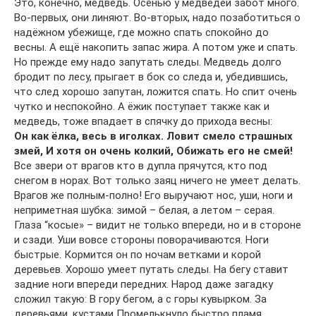
Это, конечно, медведь. Осенью у медведей забот много.
Во-первых, они линяют. Во-вторых, надо позаботиться о
надёжном убежище, где можно спать спокойно до
весны. А ещё накопить запас жира. А потом уже и спать.
Но прежде ему надо запутать следы. Медведь долго
бродит по лесу, прыгает в бок со следа и, убедившись,
что след хорошо запутан, ложится спать. Но спит очень
чутко и неспокойно. А ёжик поступает также как и
медведь, тоже впадает в спячку до прихода весны:
Он как ёлка, весь в иголках. Ловит смело страшных
змей, И хотя он очень колкий, Обижать его не смей!
Все звери от врагов кто в дупла прячутся, кто под
снегом в норах. Вот только заяц ничего не умеет делать.
Врагов же полным-полно! Его выручают нос, уши, ноги и
неприметная шубка: зимой – белая, а летом – серая.
Глаза “косые» – видит не только впереди, но и в стороне
и сзади. Уши вовсе стороны поворачиваются. Ноги
быстрые. Кормится он по ночам ветками и корой
деревьев. Хорошо умеет путать следы. На бегу ставит
задние ноги впереди передних. Народ даже загадку
сложил такую: В гору бегом, а с горы кувырком. За
деревьями, кустами Промелькнуло быстро пламя.