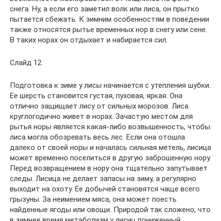
снега. Ну, а если его заметил волк или лиса, он прытко
пытается сбежать. К зимним особенностям в поведении
также относятся рытье временных нор в снегу или сене.
В таких норах он отдыхает и набирается сил.
Слайд 12.
Подготовка к зиме у лисы начинается с утепления шубки.
Ее шерсть становится густая, пуховая, яркая. Она
отлично защищает лису от сильных морозов. Лиса
круглогодично живет в норах. Зачастую местом для
рытья норы является какая-либо возвышенность, чтобы
лиса могла обозревать весь лес. Если она отошла
далеко от своей норы и началась сильная метель, лисица
может временно поселиться в другую заброшенную нору.
Перед возвращением в нору она тщательно запутывает
следы. Лисица не делает запасы на зиму, а регулярно
выходит на охоту. Ее добычей становятся чаще всего
грызуны. За неимением мяса, она может поесть
найденные ягоды или овощи. Природой так сложено, что
в зимнее время метаболизм у лисиц пониженный.