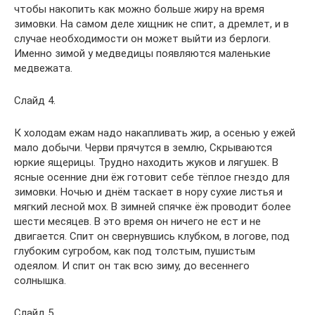
чтобы накопить как можно больше жиру на время
зимовки. На самом деле хищник не спит, а дремлет, и в
случае необходимости он может выйти из берлоги.
Именно зимой у медведицы появляются маленькие
медвежата.
Слайд 4.
К холодам ежам надо накапливать жир, а осенью у ежей
мало добычи. Черви прячутся в землю, Скрываются
юркие ящерицы. Трудно находить жуков и лягушек. В
ясные осенние дни ёж готовит себе тёплое гнездо для
зимовки. Ночью и днём таскает в нору сухие листья и
мягкий лесной мох. В зимней спячке ёж проводит более
шести месяцев. В это время он ничего не ест и не
двигается. Спит он свернувшись клубком, в логове, под
глубоким сугробом, как под толстым, пушистым
одеялом. И спит он так всю зиму, до весеннего
солнышка.
Слайд 5.