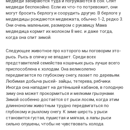
медведи забираются туда и погружаются в сон. Спят
медведи беспокойно. Если их что-то потревожит, они
могут бросить берлогу и соорудить другую. В берлоге у
медведицы рождаются медвежата, обычно 1-2, редко 3.
Они очень маленькие, размером с рукавицу. Мама
медведица кормит их молоком 8 мес. и даже тогда,
когда она спит зимой.
Следующее животное про которого мы поговорим это-
рысь. Рысь в спячку не впадает. Среди всех
представителей семейства кошачьих рысь лучше всего
приспособлена к холодам. Она великолепно
передвигается по глубокому снегу, лазает по деревьям.
Любимая добыча рысей- зайцы, тетерева, рябчики.
Иногда она нападает на детёнышей кабанов, в голодную
зиму она может прокормиться и мелкими грызунами.
Зимой особенно достаётся от рыси лосям, когда этим
длинноногим животным трудно передвигаться по
глубокому и рыхлому снегу. К зиме шерсть у рыси
становится густая, пушистая и мягкая, а лапы рыси
сильно опушены, чтобы не чувствовать холода.