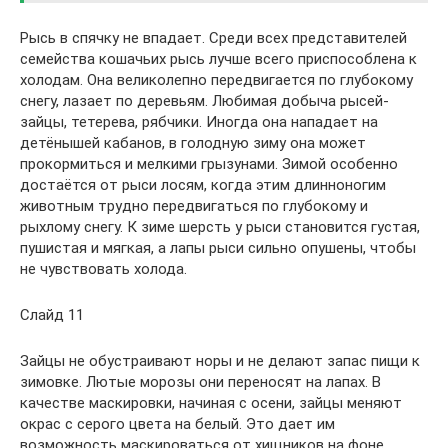
Рысь в спячку не впадает. Среди всех представителей
семейства кошачьих рысь лучше всего приспособлена к
холодам. Она великолепно передвигается по глубокому
снегу, лазает по деревьям. Любимая добыча рысей-
зайцы, тетерева, рябчики. Иногда она нападает на
детёнышей кабанов, в голодную зиму она может
прокормиться и мелкими грызунами. Зимой особенно
достаётся от рыси лосям, когда этим длинноногим
животным трудно передвигаться по глубокому и
рыхлому снегу. К зиме шерсть у рыси становится густая,
пушистая и мягкая, а лапы рыси сильно опушены, чтобы
не чувствовать холода.
Слайд 11
Зайцы не обустраивают норы и не делают запас пищи к
зимовке. Лютые морозы они переносят на лапах. В
качестве маскировки, начиная с осени, зайцы меняют
окрас с серого цвета на белый. Это дает им
возможность маскироваться от хищников на фоне