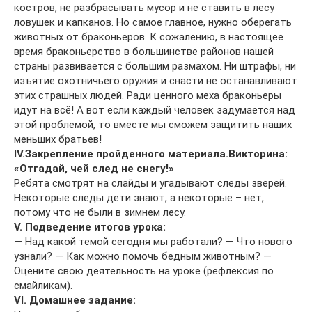
костров, не разбрасывать мусор и не ставить в лесу
ловушек и капканов. Но самое главное, нужно оберегать
животных от браконьеров. К сожалению, в настоящее
время браконьерство в большинстве районов нашей
страны развивается с большим размахом. Ни штрафы, ни
изъятие охотничьего оружия и снасти не останавливают
этих страшных людей. Ради ценного меха браконьеры
идут на всё! А вот если каждый человек задумается над
этой проблемой, то вместе мы сможем защитить наших
меньших братьев!
IV.Закрепление пройденного материала.
Викторина:
«Отгадай, чей след не снегу!»
Ребята смотрят на слайды и угадывают следы зверей.
Некоторые следы дети знают, а некоторые – нет,
потому что не были в зимнем лесу.
V. Подведение итогов урока:
— Над какой темой сегодня мы работали? — Что нового
узнали? — Как можно помочь бедным животным? —
Оцените свою деятельность на уроке (рефлексия по
смайликам).
VI. Домашнее задание: