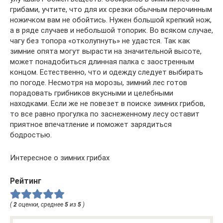
грибами, учтите, что для их срезки обычным перочинным
ножичком вам не обойтись. Нужен большой крепкий нож,
а в ряде случаев и небольшой топорик. Во всяком случае,
чагу без топора «отколупнуть» не удастся. Так как
зимние опята могут вырасти на значительной высоте,
может понадобиться длинная палка с заостренным
концом. Естественно, что и одежду следует выбирать
по погоде. Несмотря на морозы, зимний лес готов
порадовать грибников вкусными и целебными
находками. Если же не повезет в поиске зимних грибов,
то все равно прогулка по заснеженному лесу оставит
приятное впечатление и поможет зарядиться
бодростью.
Интересное о зимних грибах
Рейтинг
(
2
оценки, среднее
5
из
5
)