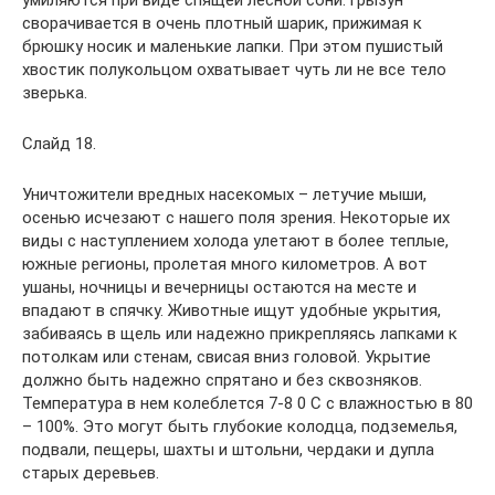
умиляются при виде спящей лесной сони: грызун
сворачивается в очень плотный шарик, прижимая к
брюшку носик и маленькие лапки. При этом пушистый
хвостик полукольцом охватывает чуть ли не все тело
зверька.
Слайд 18.
Уничтожители вредных насекомых – летучие мыши,
осенью исчезают с нашего поля зрения. Некоторые их
виды с наступлением холода улетают в более теплые,
южные регионы, пролетая много километров. А вот
ушаны, ночницы и вечерницы остаются на месте и
впадают в спячку. Животные ищут удобные укрытия,
забиваясь в щель или надежно прикрепляясь лапками к
потолкам или стенам, свисая вниз головой. Укрытие
должно быть надежно спрятано и без сквозняков.
Температура в нем колеблется 7-8 0 С с влажностью в 80
– 100%. Это могут быть глубокие колодца, подземелья,
подвали, пещеры, шахты и штольни, чердаки и дупла
старых деревьев.