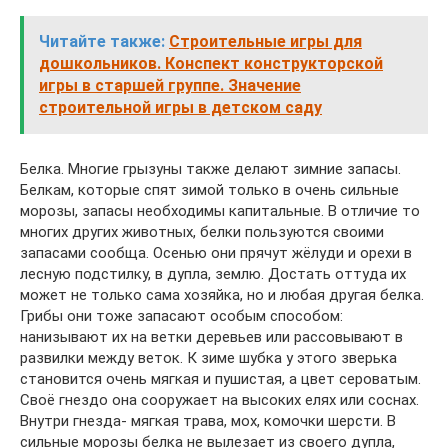
Читайте также:
Строительные игры для
дошкольников. Конспект конструкторской
игры в старшей группе. Значение
строительной игры в детском саду
Белка. Многие грызуны также делают зимние запасы.
Белкам, которые спят зимой только в очень сильные
морозы, запасы необходимы капитальные. В отличие то
многих других животных, белки пользуются своими
запасами сообща. Осенью они прячут жёлуди и орехи в
лесную подстилку, в дупла, землю. Достать оттуда их
может не только сама хозяйка, но и любая другая белка.
Грибы они тоже запасают особым способом:
нанизывают их на ветки деревьев или рассовывают в
развилки между веток. К зиме шубка у этого зверька
становится очень мягкая и пушистая, а цвет сероватым.
Своё гнездо она сооружает на высоких елях или соснах.
Внутри гнезда- мягкая трава, мох, комочки шерсти. В
сильные морозы белка не вылезает из своего дупла,