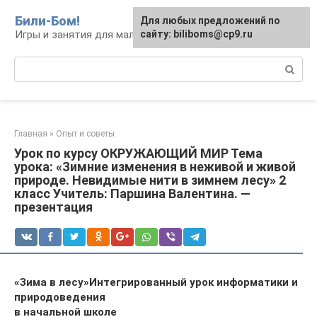
Перейти
Били-Бом!
Для любых предложений по
к
Игры и занятия для малышей и школьников
сайту: biliboms@cp9.ru
контенту
Поиск:
Главная
»
Опыт и советы
Урок по курсу ОКРУЖАЮЩИЙ МИР Тема
урока: «Зимние изменения в неживой и живой
природе. Невидимые нити в зимнем лесу» 2
класс Учитель: Паршина Валентина. —
презентация
«Зима в лесу»
Интегрированный урок информатики и
природоведения
в начальной школе