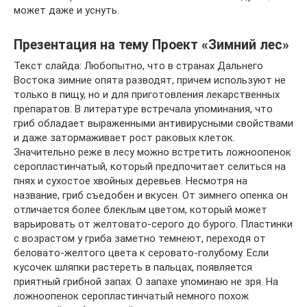
может даже и уснуть.
Презентация на тему Проект «Зимний лес»
Текст слайда: Любопытно, что в странах Дальнего
Востока зимние опята разводят, причем используют не
только в пищу, но и для приготовления лекарственных
препаратов. В литературе встречала упоминания, что
гриб обладает выраженными антивирусными свойствами
и даже затормаживает рост раковых клеток.
Значительно реже в лесу можно встретить ложноопенок
серопластинчатый, который предпочитает селиться на
пнях и сухостое хвойных деревьев. Несмотря на
название, гриб съедобен и вкусен. От зимнего опенка он
отличается более блеклым цветом, который может
варьировать от желтовато-серого до бурого. Пластинки
с возрастом у гриба заметно темнеют, переходя от
беловато-желтого цвета к серовато-голубому. Если
кусочек шляпки растереть в пальцах, появляется
приятный грибной запах. О запахе упоминаю не зря. На
ложноопенок серопластинчатый немного похож