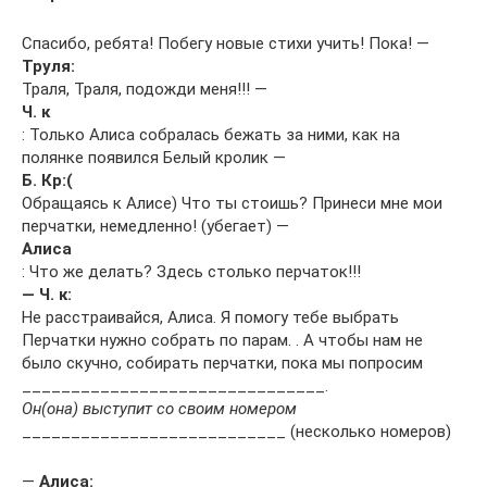
Спасибо, ребята! Побегу новые стихи учить! Пока! —
Труля:
Траля, Траля, подожди меня!!! —
Ч. к
: Только Алиса собралась бежать за ними, как на
полянке появился Белый кролик —
Б. Кр:(
Обращаясь к Алисе) Что ты стоишь? Принеси мне мои
перчатки, немедленно! (убегает) —
Алиса
: Что же делать? Здесь столько перчаток!!!
— Ч. к:
Не расстраивайся, Алиса. Я помогу тебе выбрать
Перчатки нужно собрать по парам. . А чтобы нам не
было скучно, собирать перчатки, пока мы попросим
_______________________________.
Он(она) выступит со своим номером
___________________________ (несколько номеров)
—
Алиса: