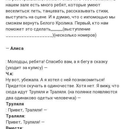
нашем зале есть много ребят, которые умеют
веселиться: петь, танцевать, рассказывать стихи,
выступать на сцене. И я думаю, что с ихпомощью мы
сможем вернуть Белого Кролика. Первый, кто нам
поможет это сделать,,,,,,,,,,,,,,(выступление
__________________)(несколько номеров)
—
Алиса
: Молодцы, ребята! Спасибо вам, а я бегу в сказку
(уходит за кулису) —
Ч.к:
Ну вот, убежала. А я хотел с ней познакомиться!
Придется скучать в одиночестве. Хотя нет. Я вижу, что
сюда идут Труляля и Траляля. (на полянке появляются
два одинаково одетых человечка) —
Труляля
: Привет, Траляля! —
Траляля:
Привет, Труляля! —
Вместе: