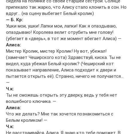
сидела на полянке со своей старшей сестрой. Солнце
припекало так жарко, что Алису стало клонить в сон. Но
вдруг… (на сцену выбегает Белый кролик)
— Б. Кр:
Ушки мои, ушки! Лапки мои, лапки! Как я опаздываю,
опаздываю! Королева велит отрубить мне голову!
(убегает в «дверь», в тот же момент вбегает Алиса) —
Алиса:
Мистер Кролик, мистер Кролик! Ну вот, убежал!
(замечает Чеширского кота) Здравствуй, киска. Ты не
видел, куда убежал Белый кролик? (Чеширский кот
показывает направление, Алиса подходит к двери и
пытается открыть её). Странно, ничего не получается…
—
Ч.к:
Ты не сможешь открыть эту дверку, ведь у тебя нет
волшебного ключика. —
Алиса:
Что же делать? Мне так хочется познакомиться с
Белым кроликом! —
Ч.к:
Не расстраивайся, Алиса. Я знаю кто тебе поможет. В