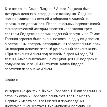
Кто же такая Алиса Лиддел ? Алиса Лидделл была
дочерью декана оксфордского колледжа. Доджсон
познакомился с их семьей и общался с Алисой на
протяжении долгих лет. Первоначальный вариант своей
фантастической истории, писатель рассказал трем
сестрам Лидделл во время лодочной прогулки по Темзе.
Главная героиня была очень похожа на одну из девочек,
а остальным сестрам отводились второстепенные роли.
Он подарил девочке первый рукописный вариант книги
«Приключения Алисы под землей». Через 64 года, 74-
летняя Алиса выставила на аукцион ценный подарок и
получила за него 15 400 фунтов. Алиса Лиддел —
прототип персонажа Алисы.
Слайд 8
Интересные факты о Льюис Кэрролле 1. В англоязычных
странах сказки Кэрролла занимают третье место.
Первые 2 места заняла Библия и произведения
Шекспира. 2.Существует тип мигреней, получивший