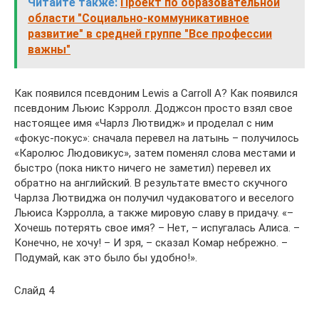
Читайте также:
Проект по образовательной
области "Социально-коммуникативное
развитие" в средней группе "Все профессии
важны"
Как появился псевдоним Lewis a Carroll A? Как появился
псевдоним Льюис Кэрролл. Доджсон просто взял свое
настоящее имя «Чарлз Лютвидж» и проделал с ним
«фокус-покус»: сначала перевел на латынь – получилось
«Каролюс Людовикус», затем поменял слова местами и
быстро (пока никто ничего не заметил) перевел их
обратно на английский. В результате вместо скучного
Чарлза Лютвиджа он получил чудаковатого и веселого
Льюиса Кэрролла, а также мировую славу в придачу. «–
Хочешь потерять свое имя? – Нет, – испугалась Алиса. –
Конечно, не хочу! – И зря, – сказал Комар небрежно. –
Подумай, как это было бы удобно!».
Слайд 4