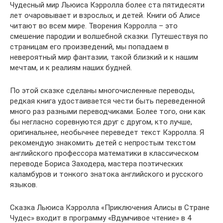
Чудесный мир Льюиса Кэрролла более ста пятидесяти
лет очаровывает и взрослых, и детей. Книги об Алисе
читают во всем мире. Творения Кэрролла – это
смешение пародии и волшебной сказки. Путешествуя по
страницам его произведений, мы попадаем в
невероятный мир фантазии, такой близкий и к нашим
мечтам, и к реалиям наших будней.
По этой сказке сделаны многочисленные переводы,
редкая книга удостаивается чести быть переведенной
много раз разными переводчиками. Более того, они как
бы негласно соревнуются друг с другом, кто лучше,
оригинальнее, необычнее переведет текст Кэрролла. Я
рекомендую знакомить детей с непростым текстом
английского профессора математики в классическом
переводе Бориса Заходера, мастера поэтических
каламбуров и тонкого знатока английского и русского
языков.
Сказка Льюиса Кэрролла «Приключения Алисы в Стране
Чудес» входит в программу «Вдумчивое чтение» в 4