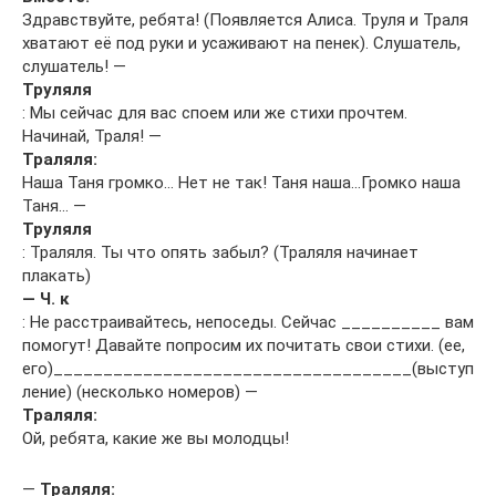
Здравствуйте, ребята! (Появляется Алиса. Труля и Траля
хватают её под руки и усаживают на пенек). Слушатель,
слушатель! —
Труляля
: Мы сейчас для вас споем или же стихи прочтем.
Начинай, Траля! —
Траляля:
Наша Таня громко… Нет не так! Таня наша…Громко наша
Таня… —
Труляля
: Траляля. Ты что опять забыл? (Траляля начинает
плакать)
— Ч. к
: Не расстраивайтесь, непоседы. Сейчас __________ вам
помогут! Давайте попросим их почитать свои стихи. (ее,
его)____________________________________(выступ
ление) (несколько номеров) —
Траляля:
Ой, ребята, какие же вы молодцы!
—
Траляля: