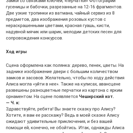
Замки со связками ключей, «перчатки» Фотографии
гусеницы и бабочки, разрезанные на 12-16 фрагментов.
Две узкие тропинки из ватмана, чайный сервиз из 8
предметов, два изображения розовых кустов с
нераскрашенными цветами, красная гуашь, кисти,
надувной мячик или шарик, мелодии детских песен для
сопровождения конкурсов.
Ход игры
Сцена оформлена как полянка: дерево, пенек, цветы. На
заднике изображение двери с большим количеством
замков и засовов. Желательно, чтобы по ходу действия
Алиса могла «уйти в нее». Также на кулисах, авансцене
развешены разноцветные перчатки из картона с ярким
орнаментом. На сцене появляется
Чеширский кот.
— Ч. к:
Здравствуйте, ребята! Вы знаете сказку про Алису?
Хотите, я вам ее расскажу? Ведь в моей сказке Алису
ожидают удивительные приключения, и без вашей
помощи ей, конечно, не обойтись. Итак, однажды Алиса