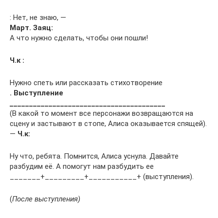
: Нет, не знаю, —
Март. Заяц:
А что нужно сделать, чтобы они пошли!
Ч.к
:
Нужно спеть или рассказать стихотворение
. Выступление
________________________________________
(В какой то момент все персонажи возвращаются на
сцену и застывают в стопе, Алиса оказывается спящей).
—
Ч.к:
Ну что, ребята. Помнится, Алиса уснула. Давайте
разбудим её. А помогут нам разбудить ее
_______+_________+___________+ (выступления).
(
После выступления)