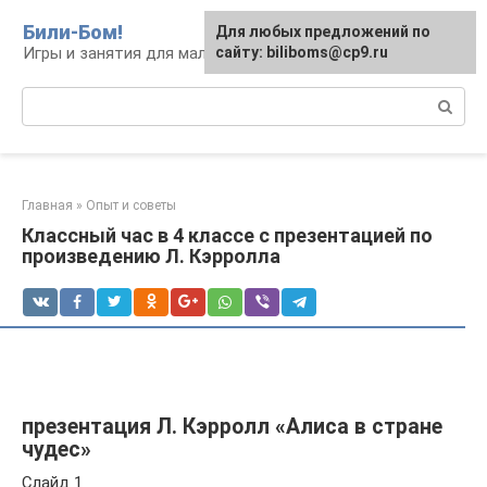
Перейти
Били-Бом!
Для любых предложений по
к
Игры и занятия для малышей и школьников
сайту: biliboms@cp9.ru
контенту
Поиск:
Главная
»
Опыт и советы
Классный час в 4 классе с презентацией по
произведению Л. Кэрролла
презентация Л. Кэрролл «Алиса в стране
чудес»
Слайд 1