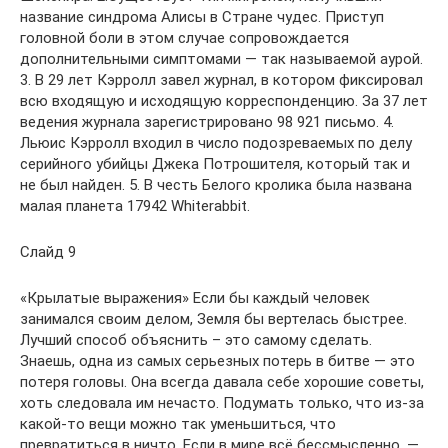
название синдрома Алисы в Стране чудес. Приступ
головной боли в этом случае сопровождается
дополнительными симптомами — так называемой аурой.
3. В 29 лет Кэрролл завел журнал, в котором фиксировал
всю входящую и исходящую корреспонденцию. За 37 лет
ведения журнала зарегистрировано 98 921 письмо. 4.
Льюис Кэрролл входил в число подозреваемых по делу
серийного убийцы Джека Потрошителя, который так и
не был найден. 5. В честь Белого кролика была названа
малая планета 17942 Whiterabbit.
Слайд 9
«Крылатые выражения» Если бы каждый человек
занимался своим делом, Земля бы вертелась быстрее.
Лучший способ объяснить – это самому сделать.
Знаешь, одна из самых серьезных потерь в битве — это
потеря головы. Она всегда давала себе хорошие советы,
хоть следовала им нечасто. Подумать только, что из-за
какой-то вещи можно так уменьшиться, что
превратиться в ничто. Если в мире всё бессмысленно, —