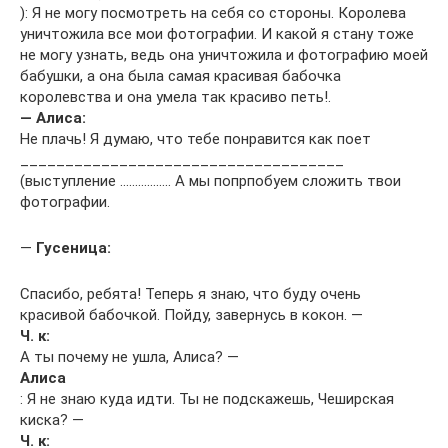
): Я не могу посмотреть на себя со стороны. Королева
уничтожила все мои фотографии. И какой я стану тоже
не могу узнать, ведь она уничтожила и фотографию моей
бабушки, а она была самая красивая бабочка
королевства и она умела так красиво петь!.
— Алиса:
Не плачь! Я думаю, что тебе понравится как поет
____________________________________
(выступление …………….. А мы попрпобуем сложить твои
фотографии.
—
Гусеница:
Спасибо, ребята! Теперь я знаю, что буду очень
красивой бабочкой. Пойду, завернусь в кокон. —
Ч. к:
А ты почему не ушла, Алиса? —
Алиса
: Я не знаю куда идти. Ты не подскажешь, Чеширская
киска? —
Ч. к: