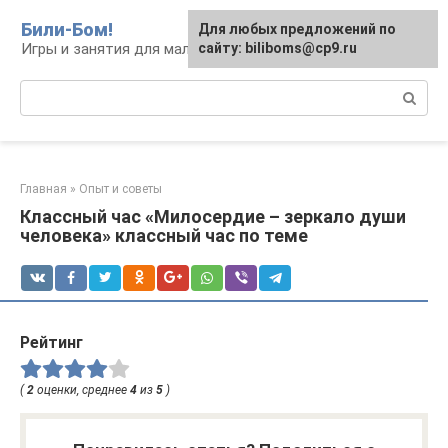
Перейти
Били-Бом!
Для любых предложений по
к
Игры и занятия для малышей и школьников
сайту: biliboms@cp9.ru
контенту
Поиск:
Главная
»
Опыт и советы
Классный час «Милосердие – зеркало души
человека» классный час по теме
Рейтинг
(
2
оценки, среднее
4
из
5
)