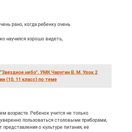
чень рано, когда ребенку очень
ько научился хорошо видеть,
Звездное небо". УМК Чаругин В. М. Урок 2
и (10, 11 класс) по теме
ем возрасте. Ребенок учится не только
и уверенно пользоваться столовыми приборами,
 представления о культуре питания, её