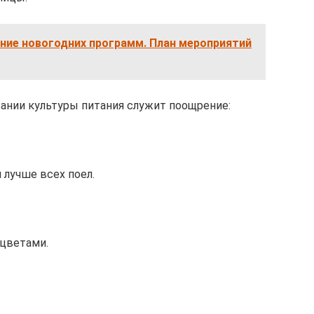
ние новогодних программ. План мероприятий
нии культуры питания служит поощрение:
 лучше всех поел.
 цветами.