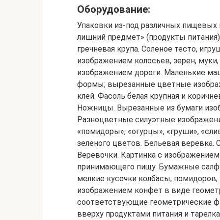
Оборудование:
Упаковки из-под различных пищевых п
лишний предмет» (продукты питания).
гречневая крупа. Соленое тесто, игр
изображением колосьев, зерен, муки,
изображением дороги. Маленькие ма
формы; вырезанные цветные изображен
клей. Фасоль белая крупная и коричн
Ножницы. Вырезанные из бумаги изоб
Разноцветные силуэтные изображени
«помидоры», «огурцы», «груши», «слив
зеленого цветов. Бельевая веревка. 
Веревочки. Картинка с изображением
принимающего пищу. Бумажные салфе
мелкие кусочки колбасы, помидоров, 
изображением конфет в виде геометр
соответствующие геометрические ф
вверху продуктами питания и тарелк