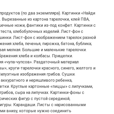
родуктов (по два экземпляра). Картинки «Найди
 Вырезанные из картона тарелочки, клей ПВА,
ушечные ножи, фантики из-под конфет. Картинки с
 теста, хлебобулочных изделий. Лист-фон с
шинки. Лист-фон с изображением тарелок разной
ия хлеба, печенья, пирожка, батона, бублика;
евая мелкая. Большие и маленькие тарелочки.
ражения хлеба и колбасы. Прищепки.
я «чупа-чупсов». Раздаточный материал
ы»; круги-тарелочки красного, синего, желтого и
Силуэтные изображения грибов. Сушки.
 аккуратного и неряшливого ребенка,
тки. Круглые картонные «пиццы» с липучками,
грибов, сыра на липучках. Картинки-фоны с
ических фигур с пустой серединой,
игуры. Карандаши. Листы с нарисованными
ами внизу, которые нужно соединить