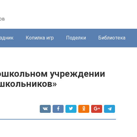
ов
здник
Копилка игр
Поделки
Библиотека
дошкольном учреждении
ошкольников»