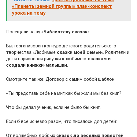
«Планеты земной группы» план-конспект
урока на тему
Посещали нашу «
Библиотеку сказок
«.
Был организован конкурс детского родительского
творчества «Любимые
сказки моей семьи
«. Родители и
дети нарисовали рисунки к любимым
сказкам и
создали книжки-малышки
.
Смотрите так же: Договор с самим собой шаблон
«Ты представь себе на миг,как бы жили мы без книг?
Что бы делал ученик, если не было бы книг,
Если б все исчезло разом, что писалось для детей:
От волшебных добрых
сказок до веселых повестей
.