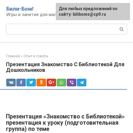
Перейти
Били-Бом!
Для любых предложений по
к
Игры и занятия для малышей и школьников
сайту: biliboms@cp9.ru
контенту
Поиск:
Главная
»
Опыт и советы
Презентация Знакомство С Библиотекой Для
Дошкольников
Презентация «Знакомство с Библиотекой»
презентация к уроку (подготовительная
группа) по теме