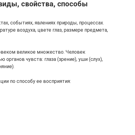
виды, свойства, способы
ах, событиях, явлениях природы, процессах.
туре воздуха, цвете глаз, размере предмета,
овеком великое множество. Человек
рганов чувств: глаза (зрение), уши (слух),
няние).
и по способу ее восприятия: