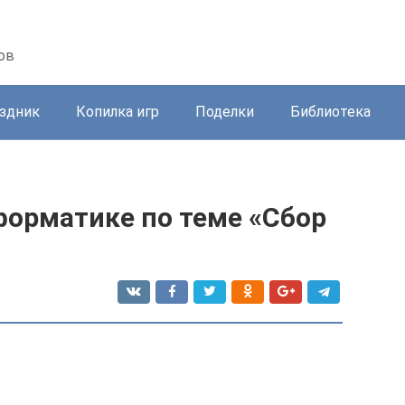
ов
здник
Копилка игр
Поделки
Библиотека
нформатике по теме «Сбор