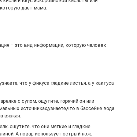
 кислый вкус аскорбиновой кислоты или
 которую дает мама.
ация – это вид информации, которую человек
знаете, что у фикуса гладкие листья, а у кактуса
релке с супом, ощутите, горячий он или
альных источниках,узнаете,что в бассейне вода
а вязкая.
лк, ощутите, что они мягкие и гладкие.
глиной. А повар использует острый нож.