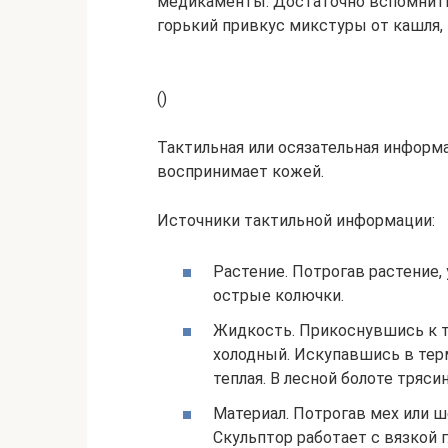
медикаменты. Достаточно вспомнить
горький привкус микстуры от кашля,
()
Тактильная или осязательная информ
воспринимает кожей.
Источники тактильной информации:
Растение. Потрогав растение, у
острые колючки.
Жидкость. Прикоснувшись к та
холодный. Искупавшись в терм
теплая. В лесной болоте трясин
Материал. Потрогав мех или ше
Скульптор работает с вязкой 