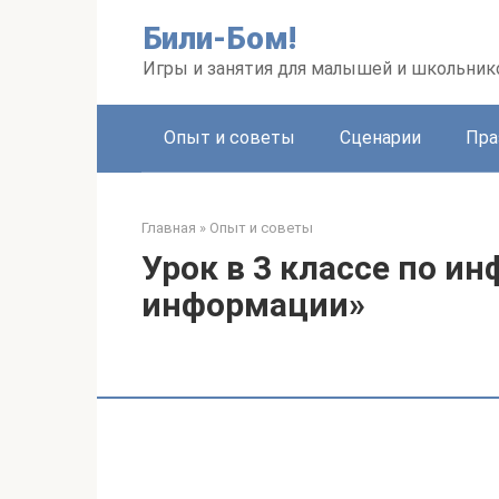
Перейти
Били-Бом!
к
контенту
Игры и занятия для малышей и школьник
Опыт и советы
Сценарии
Пра
Главная
»
Опыт и советы
Урок в 3 классе по и
информации»