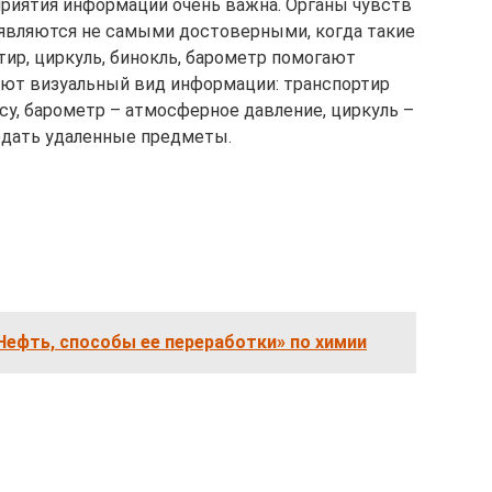
приятия информации очень важна. Органы чувств
 являются не самыми достоверными, когда такие
тир, циркуль, бинокль, барометр помогают
ают визуальный вид информации: транспортир
су, барометр – атмосферное давление, циркуль –
людать удаленные предметы.
Нефть, способы ее переработки» по химии