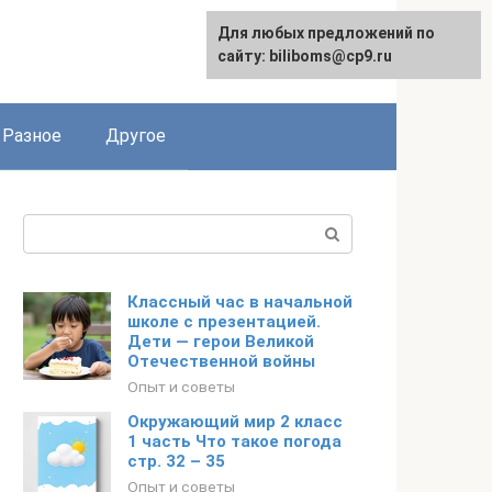
Для любых предложений по
сайту: biliboms@cp9.ru
Разное
Другое
Поиск:
Классный час в начальной
школе с презентацией.
Дети — герои Великой
Отечественной войны
Опыт и советы
Окружающий мир 2 класс
1 часть Что такое погода
стр. 32 – 35
Опыт и советы