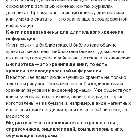
сохраняют в записных книжках, книгах, журналах,
дневниках. Про журнал, записную книжку, дневник или
книгу можно сказать — это хранилище за­кодированной
информации.
Книги предназначены для длительного хранения
информации.
Книги хранят в библиотеках. В библиотеке обыч­но
хранится много книг. Библиотеки бывают домаш­ние и
школьные, городские и районные, детские и технические.
Библиотека — это хранилище книг, то есть
хранилище
закодированной информации.
В настоящее время люди научились хранить не только
тексты и рисунки. Появились способы кодиро­вания и
хранения звуковой и видеоинформации. Уже существуют
книги, учебники, справочники, энцикло­педии, которые
изготовлены не из бумаги, а, напри­мер, в виде магнитных
и лазерных дисков. Диски хранятся не в библиотеке, а в
медиатеке.
Медиатека — это хранилище электронных книг,
справочников, энциклопедий, компьютерных игр,
обучающих программ.