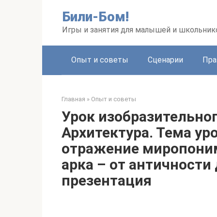
Перейти
Били-Бом!
к
контенту
Игры и занятия для малышей и школьник
Опыт и советы
Сценарии
Пра
Главная
»
Опыт и советы
Урок изобразительног
Архитектура. Тема уро
отражение миропони
арка – от античности
презентация