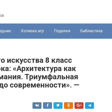
ов
здник
Копилка игр
Поделки
Библиотека
о искусства 8 класс
ка: «Архитектура как
мания. Триумфальная
 до современности». —