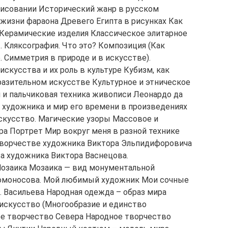
рисовании Исторический жанр в русском
жизни фараона Древего Египта в рисунках Как
 Керамические изделия Классическое элитарное
 Кляксография. Что это? Композиция (Как
 Симметрия в природе и в искусстве).
скусства и их роль в культуре Кубизм, как
разительном искусстве Культурное и этническое
я и пальчиковая техника живописи Леонардо да
 художника и мир его времени в произведениях
скусство. Магические узоры Массовое и
ра Портрет Мир вокруг меня в разной технике
 творчестве художника Виктора Эльпидифоровича
а художника Виктора Васнецова.
озаика Мозаика — вид монументальной
Ломоносова. Мой любимый художник Мои сочные
. Васильева Народная одежда – образ мира
искусство (Многообразие и единство
ое творчество Севера Народное творчество