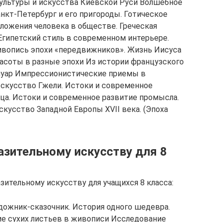
ультуры и искусства Киевской Руси Волшебное
нкт-Петербург и его пригороды. Готическое
оложения человека в обществе. Греческая
Египетский стиль в современном интерьере.
Живопись эпохи «передвижников». Жизнь Иисуса
расоты в разные эпохи Из истории французского
нуар Импрессионистические приемы в
 Искусство Гжели. Истоки и современное
ца. Истоки и современное развитие промысла.
кусство Западной Европы XVII века. (Эпоха
азительному искусству для 8
зительному искусству для учащихся 8 класса:
удожник-сказочник. История одного шедевра.
ие сухих листьев в живописи Исследование