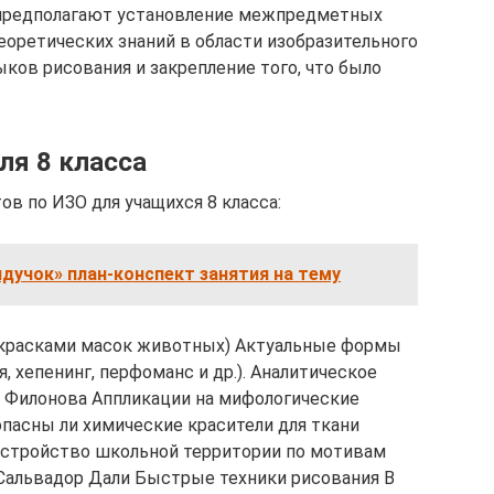
в предполагают установление межпредметных
еоретических знаний в области изобразительного
ков рисования и закрепление того, что было
ля 8 класса
в по ИЗО для учащихся 8 класса:
ндучок» план-конспект занятия на тему
 красками масок животных) Актуальные формы
, хепенинг, перфоманс и др.). Аналитическое
а Филонова Аппликации на мифологические
пасны ли химические красители для ткани
устройство школьной территории по мотивам
Сальвадор Дали Быстрые техники рисования В