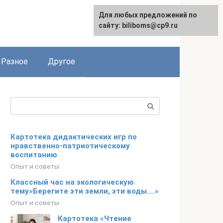
Для любых предложений по
сайту: biliboms@cp9.ru
Разное
Другое
Поиск:
Картотека дидактических игр по
нравственно-патриотическому
воспитанию
Опыт и советы
Классный час на экологическую
тему»Берегите эти земли, эти воды….»
Опыт и советы
Картотека «Чтение