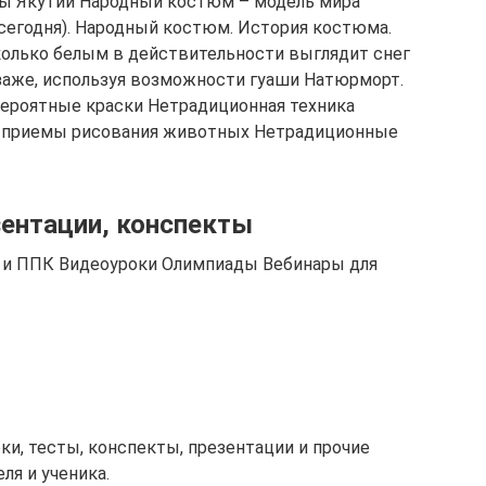
ы Якутии Народный костюм – модель мира
сегодня). Народный костюм. История костюма.
олько белым в действительности выглядит снег
йзаже, используя возможности гуаши Натюрморт.
вероятные краски Нетрадиционная техника
 приемы рисования животных Нетрадиционные
зентации, конспекты
К и ППК Видеоуроки Олимпиады Вебинары для
ки, тесты, конспекты, презентации и прочие
ля и ученика.