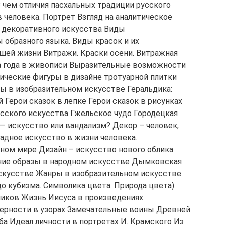
 чем отличия пасхальных традиции русского
в человека. Портрет Взгляд на аналитическое
ы декоративного искусства Виды
 образного языка. Виды красок и их
ашей жизни Витражи. Краски осени. Витражная
а года в живописи Выразительные возможности
ические фигуры в дизайне тротуарной плитки
ы в изобразительном искусстве Геральдика:
 Герои сказок в лепке Герои сказок в рисунках
усского искусства Гжельское чудо Городецкая
— искусство или вандализм? Декор – человек,
адное искусство в жизни человека.
ном мире Дизайн – искусство нового облика
ние образы в народном искусстве Дымковская
скусстве Жанры в изобразительном искусстве
о кубизма. Символика цвета. Природа цвета).
иков Жизнь Иисуса в произведениях
мерности в узорах Замечательные воины Древней
зба Идеал личности в портретах И. Крамского Из