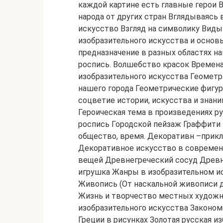
каждой картине есть главные герои В
народа от других стран Вглядываясь 
искусство Взгляд на символику Вид
изобразительного искусства и основы
предназначение в разных областях н
роспись. Волшебство красок Времен
изобразительного искусства Геометр
нашего города Геометрические фигур
соцветие истории, искусства и знаний
Героическая тема в произведениях р
роспись Городской пейзаж Граффити 
общество, время. Декоративн –прикл
Декоративное искусство в современ
вещей Древнегреческий сосуд Древ
игрушка Жанры в изобразительном и
Живопись (От наскальной живописи д
Жизнь и творчество местных художн
изобразительного искусства Законо
Греции в рисунках Золотая русская и