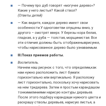
— Почему про дуб говорят «могучее дерево»
?
Какие у него листья? Какой ствол?
(Ответы детей)
— Как видите, каждое дерево имеет свои
особенности.У одноговетви опущены вниз, у
другого – смотрят вверх. У березы кора белая,
гладкая, а у дуба — толстая, морщинистая. Все
эти отличия должны быть отображеныврисунке,
чтобы нарисованное дерево было узнаваемым.
III.
Показ приемов работы.
Воспитатель.
Начнем наш рисунок с того, что определим,как
нам нужно расположить лист бумаги:
горизонтально или вертикально. Я расположу
лист горизонтально, поскольку хочу нарисовать
на нем тридерева. Затем я простым карандашом
тонкимилиниями нарисую контуры деревьев.
После этого подберу карандаши нужного цвета и
раскрашу стволы деревьев, нарисую листья, а