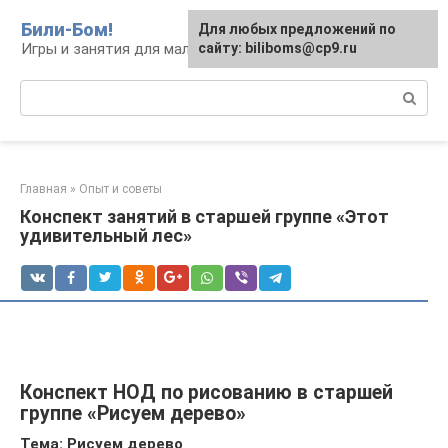
Перейти
Били-Бом!
Для любых предложений по
к
Игры и занятия для малышей и школьников
сайту: biliboms@cp9.ru
контенту
Поиск:
Главная
»
Опыт и советы
Конспект занятий в старшей группе «Этот
удивительный лес»
Конспект НОД по рисованию в старшей
группе «Рисуем дерево»
Тема: Рисуем дерево