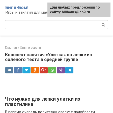
Перейти
Били-Бом!
Для любых предложений по
к
Игры и занятия для малышей и школьников
сайту: biliboms@cp9.ru
контенту
Поиск:
Главная
»
Опыт и советы
Конспект занятия «Улитка» по лепке из
соленого теста в средней группе
Что нужно для лепки улитки из
пластилина
В первую очередь родителям следует приобрести