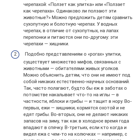
черепахой: «Ползет как улитка» или «Ползает
как черепаха». Одинаково ли ползают эти
животные?» Можно предложить детям сравнить
сухопутную и болотную черепах. У водных
черепах, в отличие от сухопутных, на лапах
перепонки и питаются они по-другому: эти
черепахи — хищники.
Подобно представлениям о «рогах» улитки,
существует множество мифов, связанных с
животными — обитателями живых уголков.
Можно объяснить детям, что они не имеют под
собой никаких естественно-научных оснований.
Так, часто полагают, будто бы еж в заботах о
потомстве накалывает что-то на иглы — в
частности, яблоки и грибы — и тащит в нору. Во-
первых, ежи — хищники, кормятся охотой и не
едят грибы. Во-вторых, они не делают никаких
запасов на зиму, так как в холодное время года
впадают в спячку. В-третьих, если кто когда и
видел ежа с чем-то на колючках — например, с