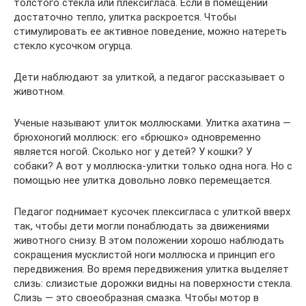
толстого стекла или плексигласа. Если в помещении
достаточно тепло, улитка раскроется. Чтобы
стимулировать ее активное поведение, можно натереть
стекло кусочком огурца.
Дети наблюдают за улиткой, а педагог рассказывает о
животном.
Ученые называют улиток моллюсками. Улитка ахатина —
брюхоногий моллюск: его «брюшко» одновременно
является ногой. Сколько ног у детей? У кошки? У
собаки? А вот у моллюска-улитки только одна нога. Но с
помощью нее улитка довольно ловко перемещается.
Педагог поднимает кусочек плексигласа с улиткой вверх
так, чтобы дети могли понаблюдать за движениями
животного снизу. В этом положении хорошо наблюдать
сокращения мусклистой ноги моллюска и принцип его
передвижения. Во время передвижения улитка выделяет
слизь: слизистые дорожки видны на поверхности стекла.
Слизь — это своеобразная смазка. Чтобы мотор в