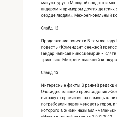
макулатуру», «Молодой солдат» и мно
лидером и примером других детских о
сердце людям». Межрегиональный ко
Слайд 12
Продолжение повести В том же году 
повесть «Комендант снежной крепос
Гайдар написал киносценарий « Клят
трилогию. Межрегиональный конкурс
Слайд 13
Интересные факты В ранней редакции 
Очевидно влияние произведения Жюля
сигналу отправилась на помощь капит
потребовали переименовать героя, и 
которого в жизни называл «маленьк
«Науки юношей питают» 17.01.2012