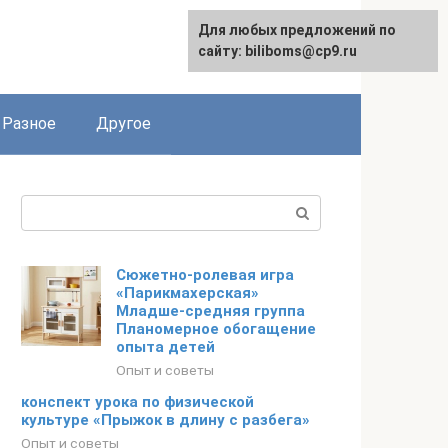
Для любых предложений по
сайту: biliboms@cp9.ru
Разное
Другое
Поиск:
Сюжетно-ролевая игра
«Парикмахерская»
Младше-средняя группа
Планомерное обогащение
опыта детей
Опыт и советы
конспект урока по физической
культуре «Прыжок в длину с разбега»
Опыт и советы