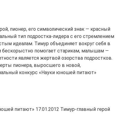
рой, пионер, его символический знак — красный
еальный тип подростка-лидера с его стремлением
истым идеалам. Тимур объединяет вокруг себя в
 и бескорыстно помогает старикам, малышам —
итности является жертвой озорства подростков.
ерты пионера, выросшего в новой,
нальный конкурс «Науки юношей питают»
ошей питают» 17.01.2012 Тимур-главный герой