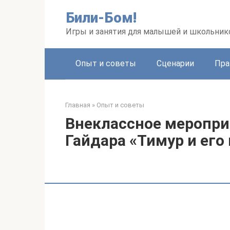
Перейти
Били-Бом!
к
контенту
Игры и занятия для малышей и школьник
Опыт и советы
Сценарии
Пра
Главная
»
Опыт и советы
Внеклассное мероприя
Гайдара «Тимур и его