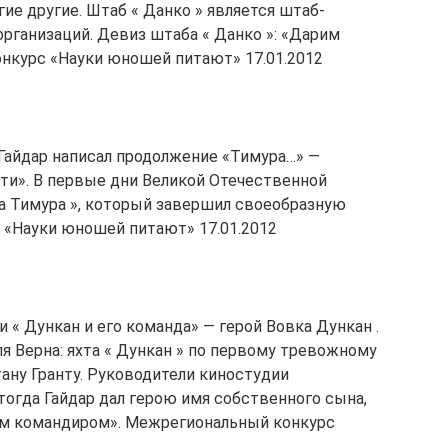
гие другие. Штаб « Данко » является штаб-
рганизаций. Девиз штаба « Данко »: «Дарим
нкурс «Науки юношей питают» 17.01.2012
Гайдар написал продолжение «Тимура…» —
ти». В первые дни Великой Отечественной
ва Тимура », который завершил своеобразную
 «Науки юношей питают» 17.01.2012
« Дункан и его команда» — герой Вовка Дункан .
 Верна: яхта « Дункан » по первому тревожному
ану Гранту. Руководители киностудии
тогда Гайдар дал герою имя собственного сына,
им командиром». Межрегиональный конкурс