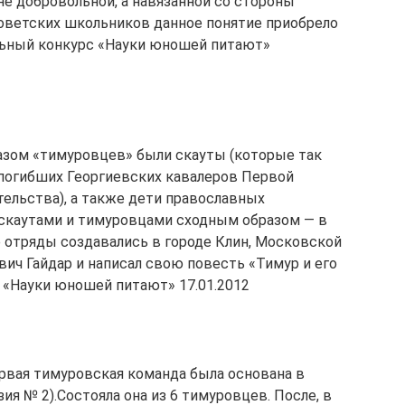
не добровольной, а навязанной со стороны
советских школьников данное понятие приобрело
ьный конкурс «Науки юношей питают»
зом «тимуровцев» были скауты (которые так
погибших Георгиевских кавалеров Первой
тельства), а также дети православных
 скаутами и тимуровцами сходным образом — в
 отряды создавались в городе Клин, Московской
ович Гайдар и написал свою повесть «Тимур и его
 «Науки юношей питают» 17.01.2012
вая тимуровская команда была основана в
ия № 2).Состояла она из 6 тимуровцев. После, в