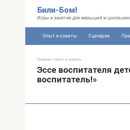
Перейти
Били-Бом!
к
контенту
Игры и занятия для малышей и школьник
Опыт и советы
Сценарии
Пра
Главная
»
Опыт и советы
Эссе воспитателя дет
воспитатель!»