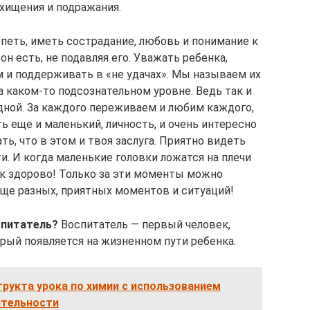
схищения и подражания.
петь, иметь сострадание, любовь и понимание к
он есть, не подавляя его. Уважать ребенка,
м и поддерживать в «не удачах». Мы называем их
а каком-то подсознательном уровне. Ведь так и
одной. За каждого переживаем и любим каждого,
ь еще и маленький, личность, и очень интересно
ать, что в этом и твоя заслуга. Приятно видеть
и. И когда маленькие головки ложатся на плечи
ак здорово! Только за эти моменты можно
ще разных, приятных моментов и ситуаций!
спитатель?
Воспитатель — первый человек,
орый появляется на жизненном пути ребенка.
рукта урока по химии с использованием
ятельности