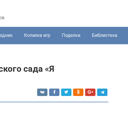
ов
здник
Копилка игр
Поделки
Библиотека
ского сада «Я