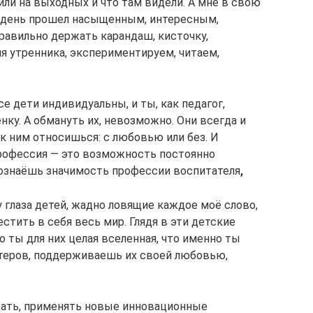
дили на выходных и что там видели. А мне в свою
х день прошел насыщенным, интересным,
равильно держать карандаш, кисточку,
я утренника, экспериментируем, читаем,
е дети индивидуальны, и ты, как педагог,
ку. А обмануть их, невозможно. Они всегда и
 к ним относишься: с любовью или без. И
профессия — это возможность постоянно
сознаёшь значимость профессии воспитателя
,
 глаза детей, жадно ловящие каждое моё слово,
естить в себя весь мир. Глядя в эти детские
о ты для них целая вселенная, что именно ты
теров, поддерживаешь их своей любовью,
тать, применять новые инновационные