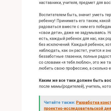
наставники, учителя, предмет для во
Воспитателем быть, значит уметь тер
ребенку! Принимать его таким, какой 
радоваться вместе с ним его победа
«свои дети», даже не задумываясь. Н
есть, каждый ребенок для нас, как р
без исключений. Каждый ребенок, хот
наблюдать, как он растет, учится и зн
беззаботные глазенки, полные радост
со словами «я тебя люблю», это же т
любить свою профессию, а сколько е
Каким же все таки должен быть во
после мамы(родителей), учитель, кот
Читайте также:
Разработка конст
проектно-исследовательской де