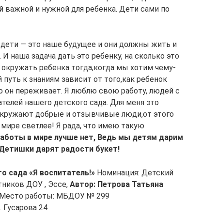
й важной и нужной для ребенка. Дети сами по
: дети — это наше будущее и они должны жить и
 И наша задача дать это ребенку, на сколько это
окружать ребенка тогда,когда мы хотим чему-
 путь к знаниям зависит от того,как ребенок
то он переживает. Я люблю свою работу, людей с
телей нашего детского сада. Для меня это
окружают добрые и отзывчивые люди,от этого
 мире светлее! Я рада, что имею такую
аботы в мире лучше нет, Ведь мы детям дарим
 Детишки дарят радости букет!
о сада «Я воспитатель!»
Номинация: Детский
тников ДОУ , Эссе,
Автор: Петрова Татьяна
 Место работы: МБДОУ № 299
. Гусарова 24