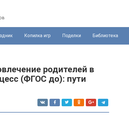
ов
здник
Копилка игр
Поделки
Библиотека
овлечение родителей в
есс (ФГОС до): пути