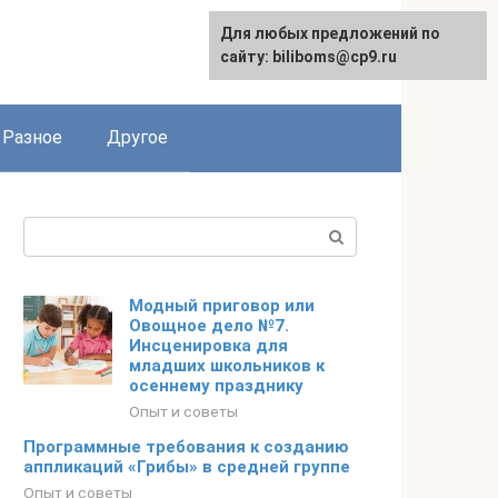
Для любых предложений по
сайту: biliboms@cp9.ru
Разное
Другое
Поиск:
Модный приговор или
Овощное дело №7.
Инсценировка для
младших школьников к
осеннему празднику
Опыт и советы
Программные требования к созданию
аппликаций «Грибы» в средней группе
Опыт и советы