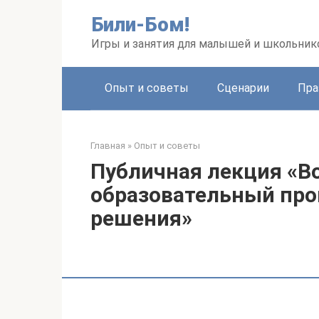
Перейти
Били-Бом!
к
контенту
Игры и занятия для малышей и школьник
Опыт и советы
Сценарии
Пра
Главная
»
Опыт и советы
Публичная лекция «В
образовательный проц
решения»