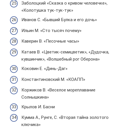
Заболоцкий «Сказка о кривом человечке»,
«Колотушка тук-тук-тук»
Иванов С. «Бывший Булка и его дочь»
Ильин М. «Сто тысяч почему»
Каверин В. «Песочные часы»
Катаев В. «Цветик-семицветик», «Дудочка,
кувшинчик», «Волшебный рог Оберона»
Коковин Е. «Динь-Даг»
Константиновский М. «КОАПП»
Коржиков В. «Веселое мореплавание
Солнышкина»
Крылов И. Басни
Кумма А., Рунге, С. «Вторая тайна золотого
ключика»