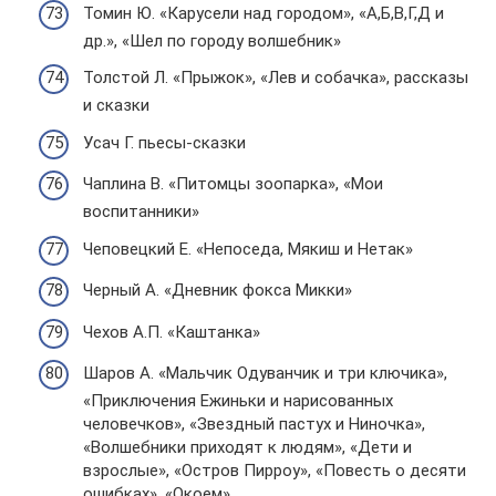
Томин Ю. «Карусели над городом», «А,Б,В,Г,Д и
др.», «Шел по городу волшебник»
Толстой Л. «Прыжок», «Лев и собачка», рассказы
и сказки
Усач Г. пьесы-сказки
Чаплина В. «Питомцы зоопарка», «Мои
воспитанники»
Чеповецкий Е. «Непоседа, Мякиш и Нетак»
Черный А. «Дневник фокса Микки»
Чехов А.П. «Каштанка»
Шаров А. «Мальчик Одуванчик и три ключика»,
«Приключения Ежиньки и нарисованных
человечков», «Звездный пастух и Ниночка»,
«Волшебники приходят к людям», «Дети и
взрослые», «Остров Пирроу», «Повесть о десяти
ошибках», «Окоем»