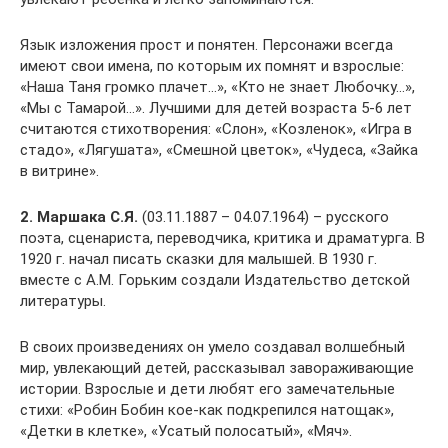
Язык изложения прост и понятен. Персонажи всегда
имеют свои имена, по которым их помнят и взрослые:
«Наша Таня громко плачет…», «Кто не знает Любочку…»,
«Мы с Тамарой…». Лучшими для детей возраста 5-6 лет
считаются стихотворения: «Слон», «Козленок», «Игра в
стадо», «Лягушата», «Смешной цветок», «Чудеса, «Зайка
в витрине».
2. Маршака С.Я.
(03.11.1887 – 04.07.1964) – русского
поэта, сценариста, переводчика, критика и драматурга. В
1920 г. начал писать сказки для малышей. В 1930 г.
вместе с А.М. Горьким создали Издательство детской
литературы.
В своих произведениях он умело создавал волшебный
мир, увлекающий детей, рассказывал завораживающие
истории. Взрослые и дети любят его замечательные
стихи: «Робин Бобин кое-как подкрепился натощак»,
«Детки в клетке», «Усатый полосатый», «Мяч».