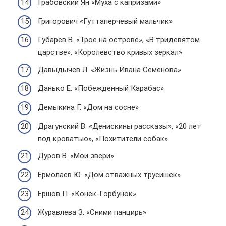
Грабовский Ян «Муха с капризами»
Григорович «Гуттаперчевый мальчик»
Губарев В. «Трое на острове», «В тридевятом
царстве», «Королевство кривых зеркал»
Давыдычев Л. «Жизнь Ивана Семенова»
Данько Е. «Побежденный Карабас»
Демыкина Г. «Дом на сосне»
Драгунский В. «Денискины рассказы», «20 лет
под кроватью», «Похитители собак»
Дуров В. «Мои звери»
Ермолаев Ю. «Дом отважных трусишек»
Ершов П. «Конек-Горбунок»
Журавлева З. «Сними панцирь»