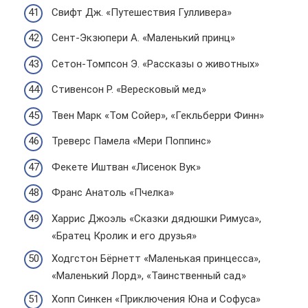
Свифт Дж. «Путешествия Гулливера»
Сент-Экзюпери А. «Маленький принц»
Сетон-Томпсон Э. «Рассказы о животных»
Стивенсон Р. «Вересковый мед»
Твен Марк «Том Сойер», «Гекльберри Финн»
Треверс Памела «Мери Поппинс»
Фекете Иштван «Лисенок Вук»
Франс Анатоль «Пчелка»
Харрис Джоэль «Сказки дядюшки Римуса»,
«Братец Кролик и его друзья»
Ходгстон Бёрнетт «Маленькая принцесса»,
«Маленький Лорд», «Таинственный сад»
Хопп Синкен «Приключения Юна и Софуса»