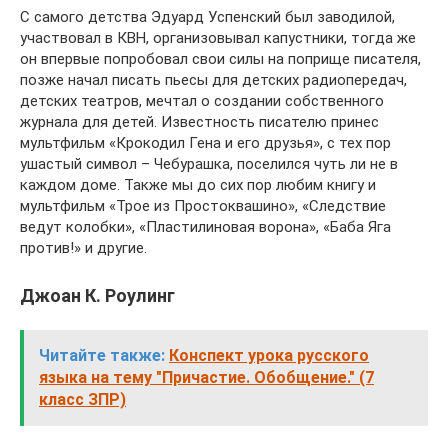
С самого детства Эдуард Успенский был заводилой,
участвовал в КВН, организовывал капустники, тогда же
он впервые попробовал свои силы на поприще писателя,
позже начал писать пьесы для детских радиопередач,
детских театров, мечтал о создании собственного
журнала для детей. Известность писателю принес
мультфильм «Крокодил Гена и его друзья», с тех пор
ушастый символ – Чебурашка, поселился чуть ли не в
каждом доме. Также мы до сих пор любим книгу и
мультфильм «Трое из Простоквашино», «Следствие
ведут колобки», «Пластилиновая ворона», «Баба Яга
против!» и другие.
Джоан К. Роулинг
Читайте также:
Конспект урока русского
языка на тему "Причастие. Обобщение." (7
класс ЗПР)