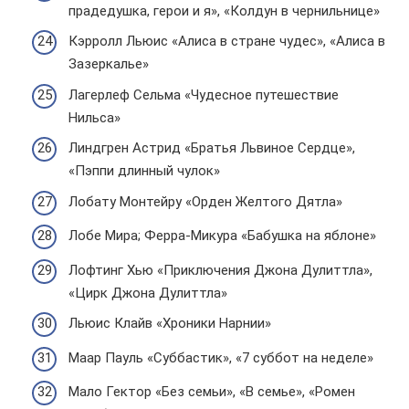
прадедушка, герои и я», «Колдун в чернильнице»
Кэрролл Льюис «Алиса в стране чудес», «Алиса в
Зазеркалье»
Лагерлеф Сельма «Чудесное путешествие
Нильса»
Линдгрен Астрид «Братья Львиное Сердце»,
«Пэппи длинный чулок»
Лобату Монтейру «Орден Желтого Дятла»
Лобе Мира; Ферра-Микура «Бабушка на яблоне»
Лофтинг Хью «Приключения Джона Дулиттла»,
«Цирк Джона Дулиттла»
Льюис Клайв «Хроники Нарнии»
Маар Пауль «Суббастик», «7 суббот на неделе»
Мало Гектор «Без семьи», «В семье», «Ромен