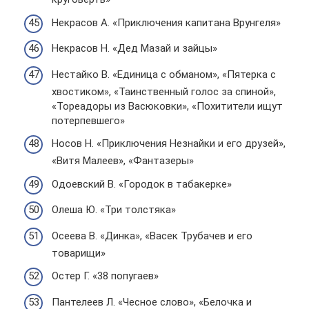
Некрасов А. «Приключения капитана Врунгеля»
Некрасов Н. «Дед Мазай и зайцы»
Нестайко В. «Единица с обманом», «Пятерка с
хвостиком», «Таинственный голос за спиной»,
«Тореадоры из Васюковки», «Похитители ищут
потерпевшего»
Носов Н. «Приключения Незнайки и его друзей»,
«Витя Малеев», «Фантазеры»
Одоевский В. «Городок в табакерке»
Олеша Ю. «Три толстяка»
Осеева В. «Динка», «Васек Трубачев и его
товарищи»
Остер Г. «38 попугаев»
Пантелеев Л. «Чесное слово», «Белочка и