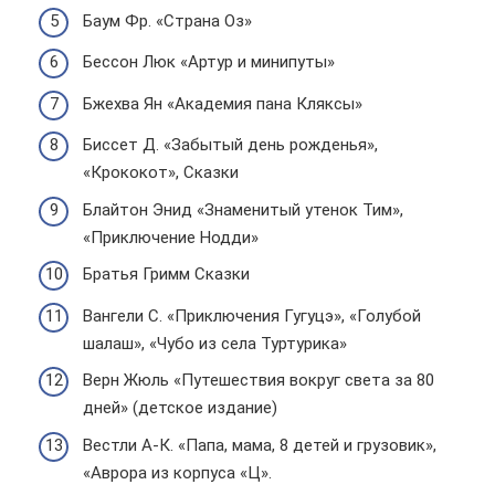
Баум Фр. «Страна Оз»
Бессон Люк «Артур и минипуты»
Бжехва Ян «Академия пана Кляксы»
Биссет Д. «Забытый день рожденья»,
«Крококот», Сказки
Блайтон Энид «Знаменитый утенок Тим»,
«Приключение Нодди»
Братья Гримм Сказки
Вангели С. «Приключения Гугуцэ», «Голубой
шалаш», «Чубо из села Туртурика»
Верн Жюль «Путешествия вокруг света за 80
дней» (детское издание)
Вестли А-К. «Папа, мама, 8 детей и грузовик»,
«Аврора из корпуса «Ц».