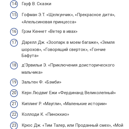
Гауф В. Сказки
Гофман Э.Т. «Щелкунчик», «Прекрасное дитя»,
«Апельсиновая принцесса»
Грэм Кеннет «Ветер в ивах»
Дарелл Дж. «Зоопарк в моем багаже», «Земля
шорохов», «Говорящий сверток», «Гончие
Бафута»
д’Эрвильи Э. «Приключения доисторического
мальчика»
Зальтен Ф. «Бэмби»
Керн Людвиг Ежи «Фердинанд Великолепный»
Киплинг Р. «Маугли», «Маленькие истории»
Коллоди К. «Пиноккио»
Крюс Дж. «Тим Талер, или Проданный смех», «Мой