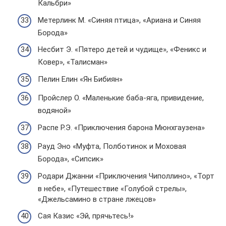
Кальбри»
Метерлинк М. «Синяя птица», «Ариана и Синяя
Борода»
Несбит Э. «Пятеро детей и чудище», «Феникс и
Ковер», «Талисман»
Пелин Елин «Ян Бибиян»
Пройслер О. «Маленькие баба-яга, привидение,
водяной»
Распе Р.Э. «Приключения барона Мюнхгаузена»
Рауд Эно «Муфта, Полботинок и Моховая
Борода», «Сипсик»
Родари Джанни «Приключения Чиполлино», «Торт
в небе», «Путешествие «Голубой стрелы»,
«Джельсамино в стране лжецов»
Сая Казис «Эй, прячьтесь!»