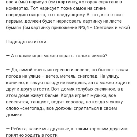
вас я (мы) нарисую (ем) картинку, которая спрятана в
конвертах. Тот нарисует тоже самое на спине
впередистоящего, тот следующему. А тот, кто стоит
первым, должен будет нарисовать картинку на листе
бумаги. (см.картинку приложение №3,4 – Снеговик и Елка)
Подводятся итоги.
— А в какие игры можно играть только зимой?
— Да, зимой очень интересно и весело, но бывает такая
погода на улице – ветер, метель, снегопад. На улицу,
конечно, в такую погоду не выйдешь, зато можно ходить
друг к другу в гости. Вот домик голубых снежинок, а в
этом доме живут белые. Когда играет музыка, все
веселятся, танцуют, водят хоровод, но когда я скажу
слово «снегопад», все должны спрятаться в своем
домике.
— Ребята, какие мы дружные, к таким хорошим друзьям
приятно ходить в гости.