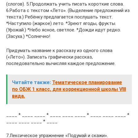
(слогов). 5.Продолжать учить писать короткие слова.
6.Работа с текстом «Лето». (Выделение предложений из
текста.) Ребёнку предлагается послушать текст.
*Наступило (жаркое) лето. *Зреют ягоды, фрукты.
(Урожай.) *Небо ясное, светлое. *Дожди идут редко.
(Засуха.) *Солнечно!
Придумать название к рассказу из одного слова
(«Лето»). Записать графически рассказ,
последовательно вычисляя каждое предложение.
Читайте также:
Тематическое планирование
по ОБЖ 1 класс, для коррекционной школы VIII
вида.
____ * ____ ____ * ____ ____ ____ * ____ ____ ____ *
____ ____ ____ * ____
7.Лексическое упражнение «Подумай и скажи».