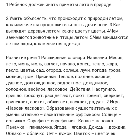
1.Ребёнок должен знать приметы лета в природе.
2.Уметь объяснять, что происходит с природой летом,
как изменяется продолжительность дня и ночи. 3.Как
выглядят деревья летом; какие цветут цветы. 4.Чем
занимаются животные и птицы летом. 5.Чем занимаются
летом люди, как меняется одежда.
Развитие речи 1.Расширение словаря. Названия. Месяц,
лето, июнь, июль, август, начало, конец, тепло, жара,
пекло, цветы, сад, огород, солнце, лучи, погода, гроза,
молния, гром. Признаки. Тёплое, позднее, жаркое,
душное, долгожданное, радостное, дождливое,
холодное, весёлое, ласковое. Действия. Наступило,
пришло, грохочут, расцветают, поют, гремит, сверкает,
припекает, светит, обжигает, ласкает, радует. 2.Игра
«Назови ласково». Образование существительных с
уменьшительно – ласкательным суффиксом. Солнце –
солышко. Сарафан – сарафанчик. Кепка – кепочка.
Панамка – панамочка. Ягода – ягодка. Дождь – дождик.
Облако – облачко. Луг – лужок. Цветок – цветочек.