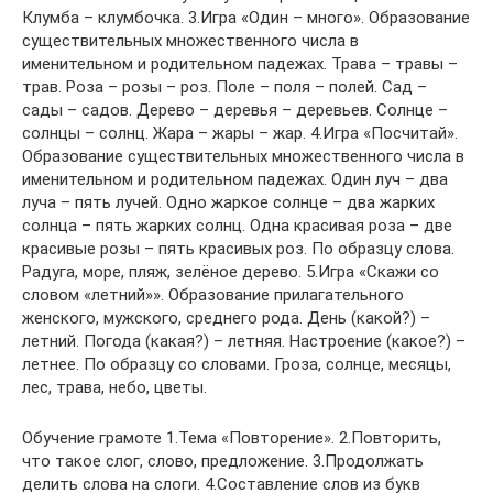
Клумба – клумбочка. 3.Игра «Один – много». Образование
существительных множественного числа в
именительном и родительном падежах. Трава – травы –
трав. Роза – розы – роз. Поле – поля – полей. Сад –
сады – садов. Дерево – деревья – деревьев. Солнце –
солнцы – солнц. Жара – жары – жар. 4.Игра «Посчитай».
Образование существительных множественного числа в
именительном и родительном падежах. Один луч – два
луча – пять лучей. Одно жаркое солнце – два жарких
солнца – пять жарких солнц. Одна красивая роза – две
красивые розы – пять красивых роз. По образцу слова.
Радуга, море, пляж, зелёное дерево. 5.Игра «Скажи со
словом «летний»». Образование прилагательного
женского, мужского, среднего рода. День (какой?) –
летний. Погода (какая?) – летняя. Настроение (какое?) –
летнее. По образцу со словами. Гроза, солнце, месяцы,
лес, трава, небо, цветы.
Обучение грамоте 1.Тема «Повторение». 2.Повторить,
что такое слог, слово, предложение. 3.Продолжать
делить слова на слоги. 4.Составление слов из букв