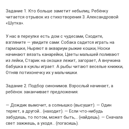
Задание 1. Кто больше заметит небылиц. Ребёнку
читается отрывок из стихотворения 3. Александровой
«Шутка».
У нас в переулке есть дом с чудесами, Сходите,
взгляните — увидите сами: Собака садится играть на
гармошке, Ныряют в аквариум рыжие кошки, Носки
начинают вязать канарейки, Цветы малышей поливают
из лейки, Старик на окошке лежит, загорает, А внучкина
бабушка в куклы играет. А рыбы читают веселые книжки,
Отняв потихонечку их у мальчишки.
Задание 2. Подбор синонимов. Взрослый начинает, а
ребёнок заканчивает предложения:
— Дождик вымочит, а солнышко (высушит). — Один
теряет, а другой… (находит). — Если что-нибудь
забудешь, то потом, может быть,… (най­дешь). — Сначала
свет зажжешь, а уходя… (погасишь).