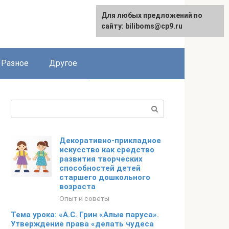
Для любых предложений по
сайту: biliboms@cp9.ru
Разное
Другое
Поиск:
Декоративно-прикладное
искусство как средство
развития творческих
способностей детей
старшего дошкольного
возраста
Опыт и советы
Тема урока: «А.С. Грин «Алые паруса».
Утверждение права «делать чудеса