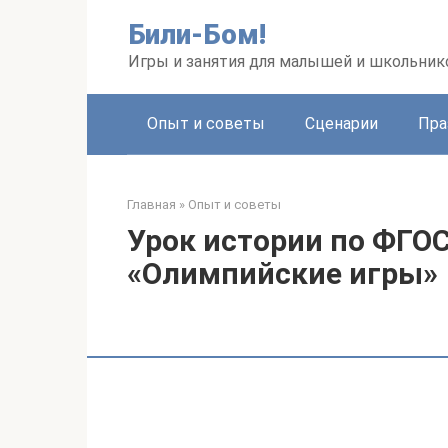
Перейти
Били-Бом!
к
контенту
Игры и занятия для малышей и школьник
Опыт и советы
Сценарии
Пра
Главная
»
Опыт и советы
Урок истории по ФГОС
«Олимпийские игры»