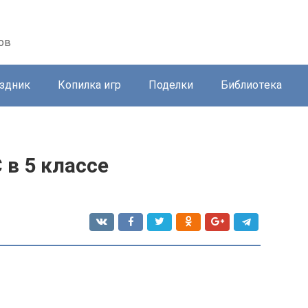
ов
здник
Копилка игр
Поделки
Библиотека
 в 5 классе