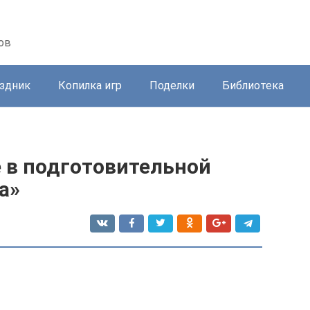
ов
здник
Копилка игр
Поделки
Библиотека
 в подготовительной
а»