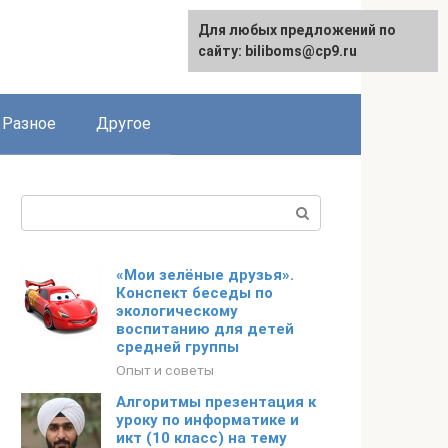
Для любых предложений по
сайту: biliboms@cp9.ru
Разное
Другое
Поиск:
«Мои зелёные друзья».
Конспект беседы по
экологическому
воспитанию для детей
средней группы
Опыт и советы
Алгоритмы презентация к
уроку по информатике и
икт (10 класс) на тему