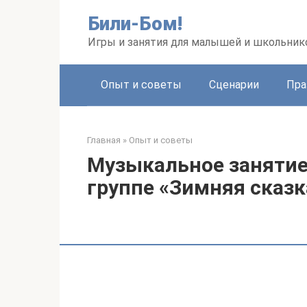
Перейти
Били-Бом!
к
контенту
Игры и занятия для малышей и школьник
Опыт и советы
Сценарии
Пра
Главная
»
Опыт и советы
Музыкальное занятие
группе «Зимняя сказк