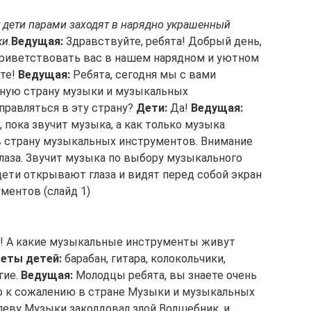
 дети парами заходят в нарядно украшенный
ки.
Ведущая:
Здравствуйте, ребята! Добрый день,
приветствовать вас в нашем нарядном и уютном
те!
Ведущая:
Ребята, сегодня мы с вами
ную страну музыки и музыкальных
правляться в эту страну?
Дети:
Да!
Ведущая:
, пока звучит музыка, а как только музыка
 в страну музыкальных инструментов. Внимание
аза. Звучит музыка по выбору музыкального
дети открывают глаза и видят перед собой экран
ментов (слайд 1)
ь! А какие музыкальные инструменты живут
еты детей:
барабан, гитара, колокольчики,
гие.
Ведущая:
Молодцы ребята, вы знаете очень
о к сожалению в стране Музыки и музыкальных
леву Музыки заколдовал злой Волшебник, и