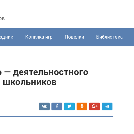
ов
здник
Копилка игр
Поделки
Библиотека
 — деятельностного
и школьников