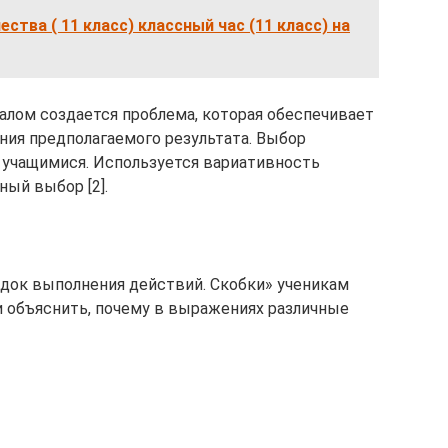
ства ( 11 класс) классный час (11 класс) на
алом создается проблема, которая обеспечивает
ния предполагаемого результата. Выбор
учащимися. Используется вариативность
ый выбор [2].
ядок выполнения действий. Скобки» ученикам
 объяснить, почему в выражениях различные