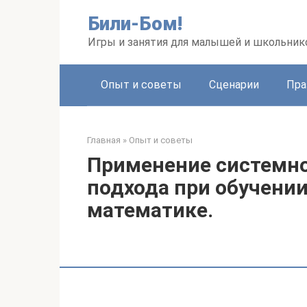
Перейти
Били-Бом!
к
контенту
Игры и занятия для малышей и школьник
Опыт и советы
Сценарии
Пра
Главная
»
Опыт и советы
Применение системно
подхода при обучени
математике.