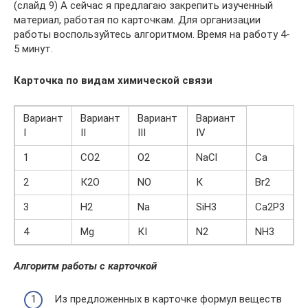
(слайд 9) А сейчас я предлагаю закрепить изученный
материал, работая по карточкам. Для организации
работы воспользуйтесь алгоритмом. Время на работу 4-
5 минут.
Карточка по видам химической связи
Вариант
Вариант
Вариант
Вариант
I
II
III
IV
1
CO2
O2
NaCl
Са
2
К2О
NO
К
Br2
3
H2
Na
SiН3
Са2Р3
4
Mg
КI
N2
NH3
Алгоритм работы с карточкой
Из предложенных в карточке формул веществ