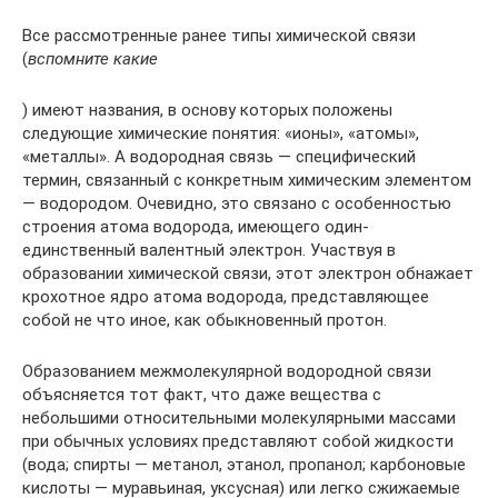
Все рассмотренные ранее типы химической связи
(
вспомните какие
) имеют названия, в основу которых положены
следующие химические понятия: «ионы», «атомы»,
«металлы». А водородная связь — специфический
термин, связанный с конкретным химическим элементом
— водородом. Очевидно, это связано с особенностью
строения атома водорода, имеющего один-
единственный валентный электрон. Участвуя в
образовании химической связи, этот электрон обнажает
крохотное ядро атома водорода, представляющее
собой не что иное, как обыкновенный протон.
Образованием межмолекулярной водородной связи
объясняется тот факт, что даже вещества с
небольшими относительными молекулярными массами
при обычных условиях представляют собой жидкости
(вода; спирты — метанол, этанол, пропанол; карбоновые
кислоты — муравьиная, уксусная) или легко сжижаемые