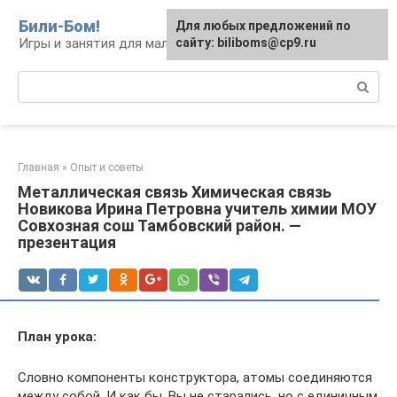
Перейти
Били-Бом!
Для любых предложений по
к
Игры и занятия для малышей и школьников
сайту: biliboms@cp9.ru
контенту
Поиск:
Главная
»
Опыт и советы
Металлическая связь Химическая связь
Новикова Ирина Петровна учитель химии МОУ
Совхозная сош Тамбовский район. —
презентация
План урока:
Словно компоненты конструктора, атомы соединяются
между собой. И как бы, Вы не старались, но с единичным