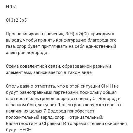
Н 1s1
Cl 3s2 3p5
Проанализировав значения, Э(Н) < Э(Cl), приходим к
выводу, чтобы принять конфигурацию благородного
газа, хлор будет притягивать на себя единственный
электрон водорода.
Схема ковалентной связи, образованной разными
элементами, записывается в таком виде.
Столь важно отметить, что в этой ситуации Cl и Н не
будут равноправными партнёрами, поскольку общая
плотность электронов сосредоточена у Cl. Водород в
неравном бою, уступает 1 электрон хлору, у которого в
наличии их целых 7. Водород приобретает
положительный заряд, хлор – отрицательный.
Валентности Н и Cl равны I.В то время степени окисления
будут Н+Cl−.