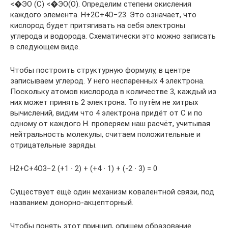
<�ЭО (С) <�ЭО(O). Определим степени окисления
каждого элемента. Н+2С+4О−23. Это означает, что
кислород будет притягивать на себя электроны
углерода и водорода. Схематически это можно записать
в следующем виде.
Чтобы построить структурную формулу, в центре
записываем углерод. У него неспаренных 4 электрона.
Поскольку атомов кислорода в количестве 3, каждый из
них может принять 2 электрона. То путём не хитрых
вычислений, видим что 4 электрона придёт от С и по
одному от каждого Н. проверяем наш расчёт, учитывая
нейтральность молекулы, считаем положительные и
отрицательные заряды.
Н2+С+4О3−2 (+1 ∙ 2) + (+4 ∙ 1) + (-2 ∙ 3) = 0
Существует ещё один механизм ковалентной связи, под
названием донорно-акцепторный.
Чтобы понять этот принцип, опишем образование