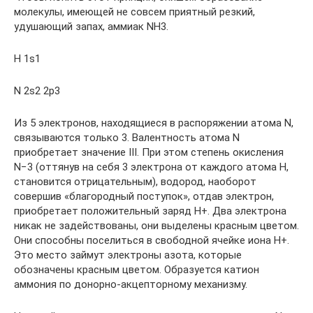
молекулы, имеющей не совсем приятный резкий,
удушающий запах, аммиак NH3.
H 1s1
N 2s2 2p3
Из 5 электронов, находящиеся в распоряжении атома N,
связываются только 3. Валентность атома N
приобретает значение III. При этом степень окисления
N−3 (оттянув на себя 3 электрона от каждого атома Н,
становится отрицательным), водород, наоборот
совершив «благородный поступок», отдав электрон,
приобретает положительный заряд Н+. Два электрона
никак не задействованы, они выделены красным цветом.
Они способны поселиться в свободной ячейке иона Н+.
Это место займут электроны азота, которые
обозначены красным цветом. Образуется катион
аммония по донорно-акцепторному механизму.