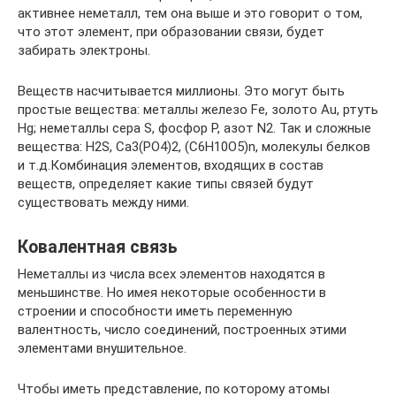
активнее неметалл, тем она выше и это говорит о том,
что этот элемент, при образовании связи, будет
забирать электроны.
Веществ насчитывается миллионы. Это могут быть
простые вещества: металлы железо Fe, золото Au, ртуть
Hg; неметаллы сера S, фосфор Р, азот N2. Так и сложные
вещества: H2S, Ca3(PO4)2, (C6H10O5)n, молекулы белков
и т.д.Комбинация элементов, входящих в состав
веществ, определяет какие типы связей будут
существовать между ними.
Ковалентная связь
Неметаллы из числа всех элементов находятся в
меньшинстве. Но имея некоторые особенности в
строении и способности иметь переменную
валентность, число соединений, построенных этими
элементами внушительное.
Чтобы иметь представление, по которому атомы