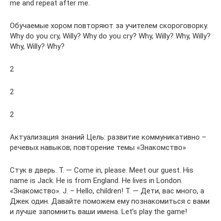
me and repeat after me.
Обучаемые хором повторяют за учителем скороговорку.
Why do you cry, Willy? Why do you cry? Why, Willy? Why, Willy?
Why, Willy? Why?
2
2
2
Актуализация знаний Цель: развитие коммуникативно –
речевых навыков; повторение темы «Знакомство»
Стук в дверь. T. — Сome in, please. Meet our guest. His
name is Jack. He is from England. He lives in London.
«Знакомство». J. – Hello, children! Т. — Дети, вас много, а
Джек один. Давайте поможем ему познакомиться с вами
и лучше запомнить ваши имена. Let’s play the game!