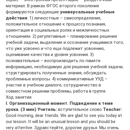
материал. В рамках ФГОС второго поколения
формируются следующие
универсальные учебные
действия
: 1) личностные – самоопределение,
положительное отношение к процессу познания,
ориентация в социальных ролях и межличностных
отношениях. 2) регулятивные – планирование решения
учебной задачи, выделение и осознание учащимися того,
что уже усвоено и что еще подлежит усвоению,
оценивание качества и уровня усвоения. 3)
познавательные – воспроизводить по памяти
информацию, необходимую для решения учебной задачи,
структурировать полученные знания, обсуждать
проблемные вопросы. 4) коммуникативные УУД –
участие в учебном диалоге, сотрудничество в
совместном решении проблемы, работа в группе.
Ход занятия:
I. Организационный момент. Подведение к теме
урока. (3 мин)
Учитель:
вступительное слово
Teacher:
Good morning, dear friends. We are glad to see you today at
our lesson. It will be an unusual lesson and you should be
very attentive. Здравствуйте, дорогие друзья. Мы очень