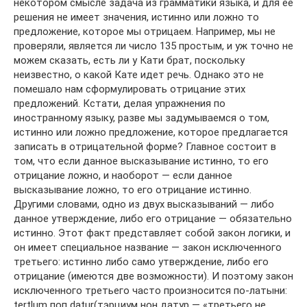
некотором смысле задача из грамматики языка, и для ее
решения не имеет значения, истинно или ложно то
предложение, которое мы отрицаем. Например, мы не
проверяли, является ли число 135 простым, и уж точно не
можем сказать, есть ли у Кати брат, поскольку
неизвестно, о какой Кате идет речь. Однако это не
помешало нам сформулировать отрицание этих
предложений. Кстати, делая упражнения по
иностранному языку, разве мы задумываемся о том,
истинно или ложно предложение, которое предлагается
записать в отрицательной форме? Главное состоит в
том, что если данное высказывание истинно, то его
отрицание ложно, и наоборот — если данное
высказывание ложно, то его отрицание истинно.
Другими словами, одно из двух высказываний — либо
данное утверждение, либо его отрицание — обязательно
истинно. Этот факт представляет собой закон логики, и
он имеет специальное название — закон исключенного
третьего: истинно либо само утверждение, либо его
отрицание (имеются две возможности). И поэтому закон
исключенного третьего часто произносится по-латыни:
tertlum поп datur(тэрциум нон датур — «третьего не