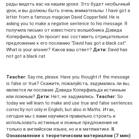
рады видеть вас на нашем уроке. Это будет необычный
урок, и вы должны быть очень внимательны. I have got a
letter from a famous magician David Copperfield. He is
asking you to make a negative sentence to his message. Я
получила письмо от известного волшебника Дэвида
Коперфильда. Он просит вас составить отрицательное
предложение к его посланию “David has got a black cat”.
What is your answer? Каков ваш ответ?
Дети:
David has
not got a black cat.
Teacher:
Say me, please. Have you thought if the message
is false or true? Скажите, пожалуйста, задумались ли вы,
является ли послание Дэвида Коперфильда истинным
или ложным?
Дети:
Нет, не задумались.
Teacher:
So
today we will learn to make and use true and false sentences
correctly not only in English, but also in Maths. Итак,
сегодня мы с вами научимся правильно строить и
использовать истинные и ложные предложения не
только в английском языке, но и в математике.
II.
Ознакомление с теоретическим материалом (7 мин)