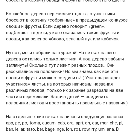
Волшебное дерево перечисляет цвета, а участники
бросают в корзину «собранные» в предыдущем конкурсе
овощи и фрукты. Если дерево говорит «green»,
подбегают те дети, у кого оказались такие фрукты и
овощи, как зеленое яблоко, зеленый лук или кабачок.
Ну вот, мы и собрали наш урожай! На ветках нашего
дерева остались только листики. А под дерево забыли
заглянуть! Сколько тут лежит разных плодов… Они
рассыпались на половинки! Но мы знаем, как все эти
овощи и фрукты можно соединить! ( Учитель раздает
участникам листы, на которых написаны названия
различных плодов, только их заранее разрезали на две
части и перемешали. Задача детей — соединить
половинки листов и восстановить правильные названия.)
На отдельных листочках написаны следующие «слова»-
app, pe, po, toma, cucum, cab, ora, apri, on, car, mar, che, pl,
ban, le, ar, tato, ber, bage, nge, ion, rot, row, rry, um, ana. В