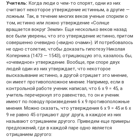
Учитель:
Когда люди о чем-то спорят, одни из них
считают некоторое утверждение истинным, а другие —
ложным. Так, в течение многих веков ученые спорили о
том, истинно или ложно утверждение «Солнце
вращается вокруг Земли». Еще несколько веков назад
все были уверены, что это утверждение истинно, притом
совершенно очевидно («видно очами»). И потребовалось
не одно столетие, чтобы доказать гипотезу Николая
Коперника (1473 — 1543), отрицающую это, казалось бы,
«очевидное» утверждение. Вообще, при споре двух
людей один из них утверждает, что некоторое
высказывание истинно, а другой отрицает это мнение,
он имеет противоположное мнение. Например, если в
контрольной работе ученик написал, что 6 x 9 = 45, а
учитель перечеркнул это равенство, то он и ученик
имеют по поводу произведения 6 x 9 противоположные
мнения. Можно сказать, что утверждения 6 x 9 = 45 и 6 х
9 не равно 45 отрицают друг друга, а каждое из них
называют отрицанием другого. Приведем еще примеры
предложений, где в каждой паре одно является
отрицанием другого: