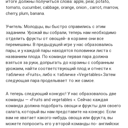
итоге должны получиться слова: apple, pear, potato,
tomato, cucumber, cabbage, orange, onion , carrot, marrow,
cherry, plum, banana.
Учитель: Молодцы, вы быстро справились с этим
заданием. Урожай вы собрали, теперь нам необходимо
отделить фрукты от овощей- в корзине они все
перемешаны. В предыдущей игре у нас образовались
пары, и у каждой пары находятся половинки листа с
названием плода. По команде первая пара должна
взяться за руки, допрыгать до корзины с собранным
урожаем, найти соответствующий плод и отнести к
табличке «Fruits», либо к табличке «Vegetables».Затем
следующая пара проделывает то же самое.
А теперь следующий конкурс! У нас образовалось две
команды — «Fruits and vegetables «. Сейчас каждая
команда должна подобрать овощи и фрукты для своего
салата, который вы нам представите на конкурс. Если
вам не хватает какого-нибудь овоща или фрукта, вы
можете попросить его у второй команды по- английски: