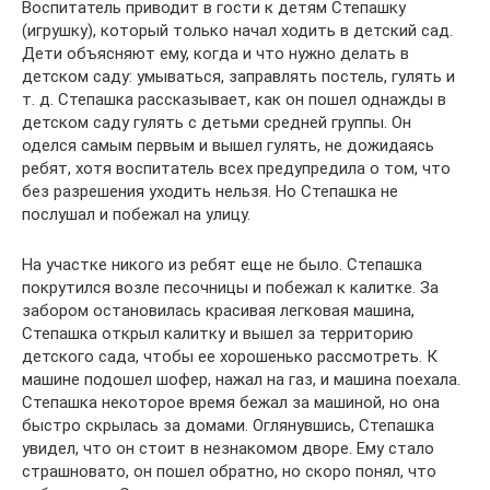
Воспитатель приводит в гости к детям Степашку
(игрушку), который только начал ходить в детский сад.
Дети объясняют ему, когда и что нужно делать в
детском саду: умываться, заправлять постель, гулять и
т. д. Степашка рассказывает, как он пошел однажды в
детском саду гулять с детьми средней группы. Он
оделся самым первым и вышел гулять, не дожидаясь
ребят, хотя воспитатель всех предупредила о том, что
без разрешения уходить нельзя. Но Степашка не
послушал и побежал на улицу.
На участке никого из ребят еще не было. Степашка
покрутился возле песочницы и побежал к калитке. За
забором остановилась красивая легковая машина,
Степашка открыл калитку и вышел за территорию
детского сада, чтобы ее хорошенько рассмотреть. К
машине подошел шофер, нажал на газ, и машина поехала.
Степашка некоторое время бежал за машиной, но она
быстро скрылась за домами. Оглянувшись, Степашка
увидел, что он стоит в незнакомом дворе. Ему стало
страшновато, он пошел обратно, но скоро понял, что