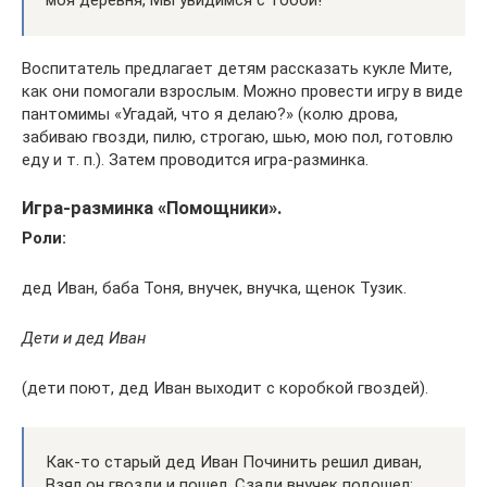
моя деревня, Мы увидимся с тобой!
Воспитатель предлагает детям рассказать кукле Мите,
как они помогали взрослым. Можно провести игру в виде
пантомимы «Угадай, что я делаю?» (колю дрова,
забиваю гвозди, пилю, строгаю, шью, мою пол, готовлю
еду и т. п.). Затем проводится игра-разминка.
Игра-разминка «Помощники».
Роли:
дед Иван, баба Тоня, внучек, внучка, щенок Тузик.
Дети и дед Иван
(дети поют, дед Иван выходит с коробкой гвоздей).
Как-то старый дед Иван Починить решил диван,
Взял он гвозди и пошел, Сзади внучек подошел: