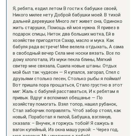
Я, ребята, ездил летом В гости к бабушке своей,
Никого милее нету Доброй бабушки моей. В тихой
дальней деревушке Много лет живет она, Одиноко
жить старушке, Помощь ей моя нужна. Я привез в
подарок спицы, Ниток два больших мотка, Ей в
хозяйстве пригодятся Сахар, масло и мука. Как
бабуля рада встрече! Мне велела отдыхать, А сама
в свободный вечер Села мне носки вязать. Все по
дому хлопотала, Из муки пекла блины, Мягкий
свитер мне связала, Сшила новые штаны. Отдых
мой был так чудесен — Я купался, загорал, Спел с
друзьями столько песен, Столько рыбы я поймал!
Вот пришла пора прощаться, Стало грустно в этот
миг: Жаль с бабулей расставаться, И к ребятам я
привык. Вдруг я вспомнил обещанье — По
хозяйству помогать. Взял топор, нашел рубанок,
Стал заборчик поправлять. Чтоб забор стоял, как
новый, Поработал я пилой, Бабушка, взглянув,
сказала: – Внучек, я горжусь тобой! Я сажусь в
вагон купейный, Из окна машу рукой: – Через год,