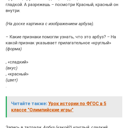
гладкой. А разрежешь – посмотри Красный, красный он
внутри.
(На доске картинка с изображением арбуза).
– Какие признаки помогли узнать, что это арбуз? – На
какой признак указывает прилагательное «круглый»
(форма)
, «сладкий»
(вкус)
, «красный»
(цвет)
.
Читайте также:
Урок истории по ФГОС в 5
классе "Олимпийские игры"
Запись в тетради:
Арбуз (какой?) круглый, сладкий,