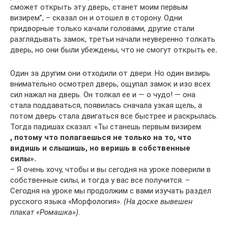
сможет открыть эту дверь, станет моим первым
визирем”, – сказал он и отошел в сторону. Одни
придворные только качали головами, другие стали
разглядывать замок, третьи начали неуверенно толкать
дверь, но они были убеждены, что не смогут открыть ее
.
Один за другим они отходили от двери. Но один визирь
внимательно осмотрел дверь, ощупал замок и изо всех
сил нажал на дверь. Он толкал ее и — о чудо! — она
стала поддаваться, появилась сначала узкая щель, а
потом дверь стала двигаться все быстрее и раскрылась.
Тогда падишах сказал: «Ты станешь первым визирем
, потому что полагаешься не только на то, что
видишь и слышишь, но веришь в собственные
силы».
– Я очень хочу, чтобы и вы сегодня на уроке поверили в
собственные силы, и тогда у вас все получится. –
Сегодня на уроке мы продолжим с вами изучать раздел
русского языка «Морфология».
(На доске вывешен
плакат «Ромашка»).