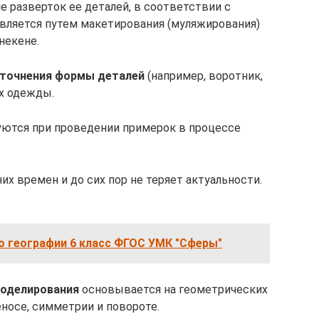
 разверток ее деталей, в соответствии с
ляется путем макетирования (муляжирования)
некене.
уточнения формы деталей
(например, воротник,
ях одежды.
ются при проведении примерок в процессе
их времен и до сих пор не теряет актуальности.
о географии 6 класс ФГОС УМК "Сферы"
моделирования
основывается на геометрических
носе, симметрии и повороте.