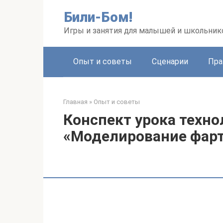
Перейти
Били-Бом!
к
контенту
Игры и занятия для малышей и школьник
Опыт и советы
Сценарии
Пра
Главная
»
Опыт и советы
Конспект урока техно
«Моделирование фарт