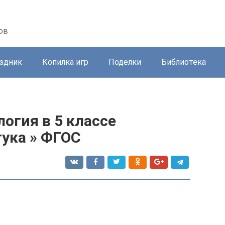
ов
здник
Копилка игр
Поделки
Библиотека
логия в 5 классе
ука » ФГОС