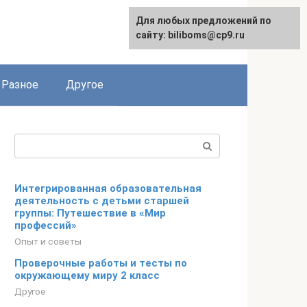
Для любых предложений по
сайту: biliboms@cp9.ru
Разное
Другое
Поиск:
Интегрированная образовательная
деятельность с детьми старшей
группы: Путешествие в «Мир
профессий»
Опыт и советы
Проверочные работы и тесты по
окружающему миру 2 класс
Другое