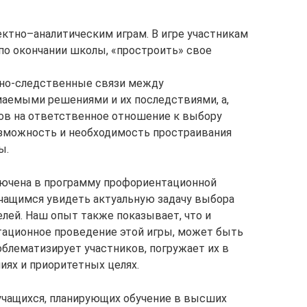
ектно–аналитическим играм. В игре участникам
по окончании школы, «простроить» свое
нно-следственные связи между
емыми решениями и их последствиями, а,
ов на ответственное отношение к выбору
озможность и необходимость простраивания
ы.
ючена в программу профориентационной
 учащимся увидеть актуальную задачу выбора
лей. Наш опыт также показывает, что и
нтационное проведение этой игры, может быть
облематизирует участников, погружает их в
ях и приоритетных целях.
 учащихся, планирующих обучение в высших