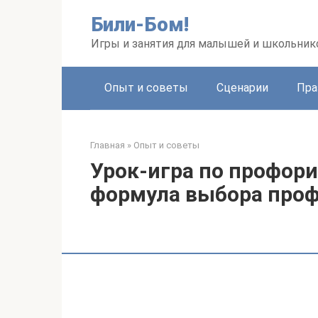
Перейти
Били-Бом!
к
контенту
Игры и занятия для малышей и школьник
Опыт и советы
Сценарии
Пра
Главная
»
Опыт и советы
Урок-игра по профор
формула выбора про