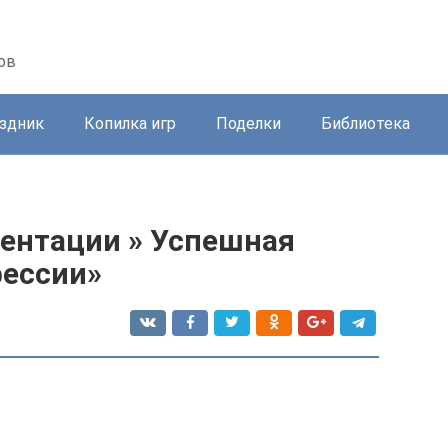
ов
здник
Копилка игр
Поделки
Библиотека
иентации » Успешная
фессии»