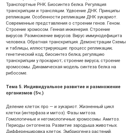
Транспортные РНК. Биосинтез белка. Регуляция
транскрипции и трансляции. Удвоение ДНК. Принципы
репликации. Особенности репликации ДНК эукариот.
Современные представления о строении генов. Геном.
Строение хромосом. Генная инженерия. Строение
вирусов. Размножение вирусов. Вирус иммунодефицита
человека. Обратная транскрипция. Демонстрации Схемы
и таблицы, иллюстрирующие: процесс репликации;
генетический код; биосинтез белка; регуляцию
транскрипции у прокариот; строение вируса; строение
хромосомы. Динамическая модель синтеза белка на
рибосоме.
Тема 5. Индивидуальное развитие и размножение
организмов (5ч.)
Деление клеток про — и эукариот. Жизненный цикл
клетки (интерфаза и митоз). Фазы митоза.
Гомологичные и негомологичные хромосомы. Амитоз.
Периоды онтогенеза. Развитие зародыша животных.
Дифференцировка клеток. Эмбриогенез растений.