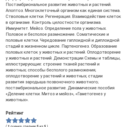
Постэмбриональное развитие животных и растений.
Апоптоз. Многоклеточный организм как единая система.
Стволовые клетки. Регенерация. Взаимодействие клеток
в организме. Контроль целостности организма.
Иммунитет. Мейоз. Определение пола у животных.
Половое и бесполое размножение. Соматические и
половые клетки. Чередование гаплоидной и диплоидной
стадий в жизненном цикле. Партеногенез. Образование
половых клеток у животных и растений. Оплодотворение
у животных и растений. Демонстрации Схемы и таблицы,
иллюстрирующие: строение тканей растений и
животных; способы бесполого размножения;
оплодотворение у растений и животных; стадии
развития зародыша позвоночного животного;
постэмбриональное развитие. Динамические пособия
«Деление клетки. Митоз и мейоз», «Гаметогенез у
животных».
Рейтинг
(
1
оценка, среднее
5
из
5
)